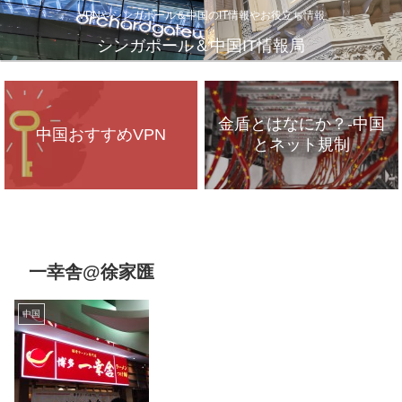
VPNやシンガポール＆中国のIT情報やお役立ち情報
シンガポール＆中国IT情報局
金盾とはなにか？-中国
中国おすすめVPN
とネット規制
VPNが遅いのは、通信
インフラのパンク？
一幸舎@徐家匯
中国