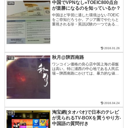
中国でVPNなし=TOEIC800点台
VPN
が楽勝になるのを知っているか？
中国ほど学習に適した環境はないTOEIC
をご存知だろうか。アジア圏でやたらと
重視される珍・英語試験の一つである。
中国でこの試験勉強をしてみて、中国ほ
ど学習に最適な環境はないと確信に至っ
たので共有する。
2016.01.26
秋月@陝西南路
中国
ワンコイン価格の良心店中国上海の昼飯
は高い。特に浦西の中心地である人民広
場～陝西南路にかけては、暴力的な値段
だ。まともなレストランで昼食を取る
と、40RMB前後するが、20RMBからラン
チを提供するお店を見つけたのでご紹
介。
2016.04.24
淘宝網(タオバオ)で日本のテレビ
中国
が見られるTV-BOXを買うやり方-
中国語の質問付き