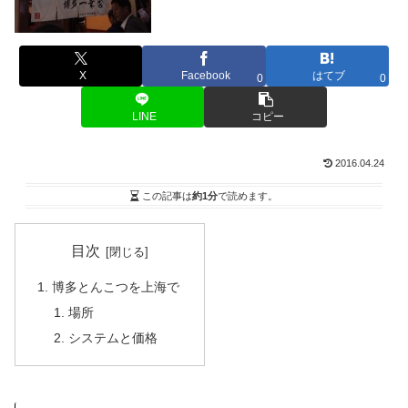
X
Facebook
はてブ
0
0
LINE
コピー
2016.04.24
この記事は
約1分
で読めます。
目次
博多とんこつを上海で
場所
システムと価格