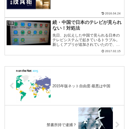
ゆでて既成品のつゆを出してくる悪質な
ものが多い。おまけに価格が安くないと
いうピッコロ大魔王もビックリな一品。
2016.04.24
そんな中国で手打ちそばが...
続・中国で日本のテレビが見られ
中国
ない！対処法
先日、お伝えした中国で見られる日本の
テレビシステムで起きているトラブル。
新しくアプリが追加されていたので、取
り上げる。
2017.02.15
2015年版ネット自由度-最悪は中国
禁書所持で逮捕？