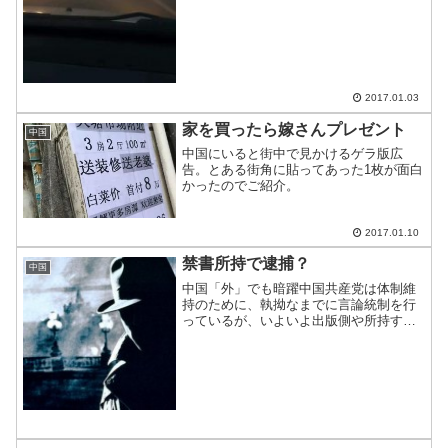
2017.01.03
家を買ったら嫁さんプレゼント
中国
中国にいると街中で見かけるゲラ版広
告。とある街角に貼ってあった1枚が面白
かったのでご紹介。
2017.01.10
禁書所持で逮捕？
中国
中国「外」でも暗躍中国共産党は体制維
持のために、執拗なまでに言論統制を行
っているが、いよいよ出版側や所持する
側にも及んできた。