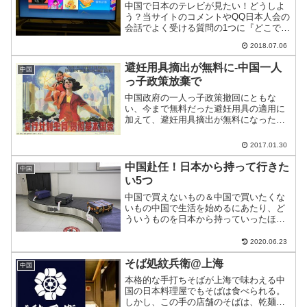
中国で日本のテレビが見たい！どうしよ
う？当サイトのコメントやQQ日本人会の
会話でよく受ける質問の1つに『どこで日
本のテレビを見る機材(TV-BOX)が買える
2018.07.06
のか？』がある。そこで、淘宝網(タオバ
オ)で日本のテレビ番組などが見られる機
避妊用具摘出が無料に-中国一人
中国
材のゲッ...
っ子政策放棄で
中国政府の一人っ子政策撤回にともな
い、今まで無料だった避妊用具の適用に
加えて、避妊用具摘出が無料になったよ
うだ。
2017.01.30
中国赴任！日本から持って行きた
中国
い5つ
中国で買えないもの＆中国で買いたくな
いもの中国で生活を始めるにあたり、ど
ういうものを日本から持っていったほう
がいいのか悩むのではないだろうか。す
べて日本から持っていければいいのだ
2020.06.23
が、それは難しい。そこで、これは日本
そば処紋兵衛@上海
から持っていくべきというも...
中国
本格的な手打ちそばが上海で味わえる中
国の日本料理屋でもそばは食べられる。
しかし、この手の店舗のそばは、乾麺を