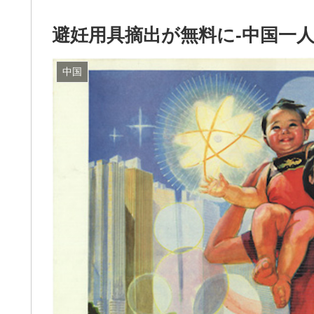
避妊用具摘出が無料に-中国一
中国