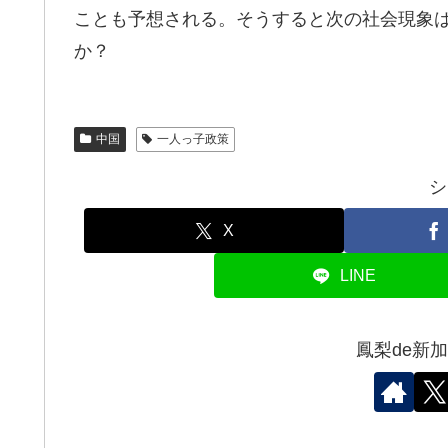
ことも予想される。そうすると次の社会現象
か？
中国
一人っ子政策
シ
X
LINE
鳳梨de新