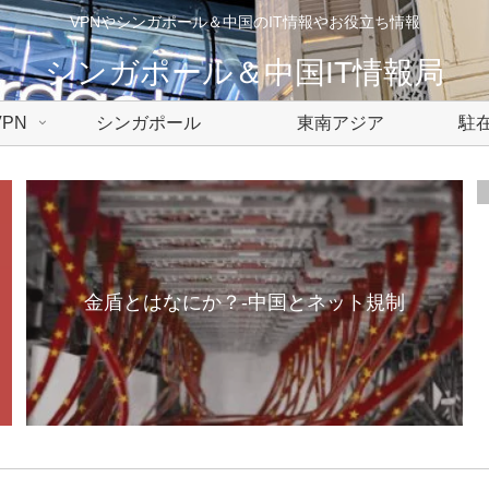
VPNやシンガポール＆中国のIT情報やお役立ち情報
シンガポール＆中国IT情報局
PN
シンガポール
東南アジア
駐在
金盾とはなにか？-中国とネット規制