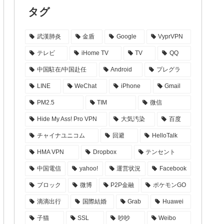
タグ
武漢肺炎
金盾
Google
VyprVPN
テレビ
iHome TV
TV
QQ
中国駐在/中国赴任
Android
プレグラ
LINE
WeChat
iPhone
Gmail
PM2.5
TIM
微信
Hide My Ass! Pro VPN
大気汚染
百度
チャイナユニコム
回避
HelloTalk
HMA VPN
Dropbox
テンセント
中国電信
yahoo!
運営状況
Facebook
ブロック
微博
P2P金融
ポケモンGO
滴滴出行
国際結婚
Grab
Huawei
子猫
SSL
吵吵
Weibo