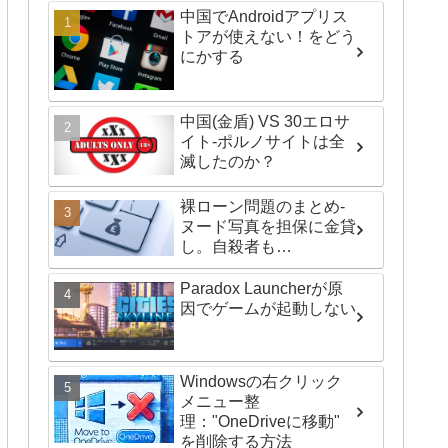
中国でAndroidアプリス
トアが使えない！をどう
にかする
中国(金盾) VS 30エロサ
イト-ポルノサイトは全
滅したのか？
裸ローン問題のまとめ-
ヌード写真を担保に金貸
し。自殺者も…
Paradox Launcherが原
因でゲームが起動しない
Windowsの右クリック
メニュー整
理："OneDriveに移動"
を削除する方法