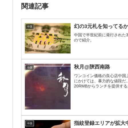
関連記事
幻の3元札を知ってる
中国
中国で半世紀前に発行された
ので紹介。
秋月@陝西南路
中国
ワンコイン価格の良心店中国
にかけては、暴力的な値段だ。
20RMBからランチを提供す
指紋登録エリアが拡大
中国