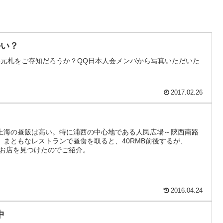
かい？
3元札をご存知だろうか？QQ日本人会メンバから写真いただいた
2017.02.26
上海の昼飯は高い。特に浦西の中心地である人民広場～陝西南路
まともなレストランで昼食を取ると、40RMB前後するが、
るお店を見つけたのでご紹介。
2016.04.24
中