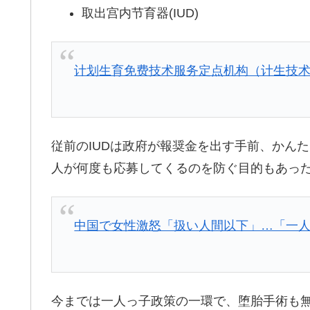
取出宫内节育器(IUD)
计划生育免费技术服务定点机构（计生技
従前のIUDは政府が報奨金を出す手前、かん
人が何度も応募してくるのを防ぐ目的もあっ
中国で女性激怒「扱い人間以下」…「一人
今までは一人っ子政策の一環で、堕胎手術も