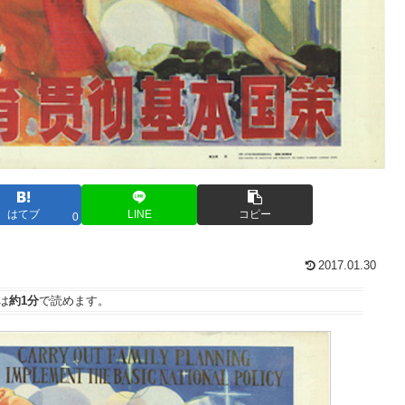
はてブ
LINE
コピー
0
2017.01.30
は
約1分
で読めます。