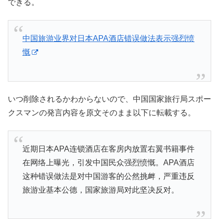
できる。
中国旅游业界对日本APA酒店错误做法表示强烈愤
慨
いつ削除されるかわからないので、中国国家旅行局スポー
クスマンの発言内容を原文そのまま以下に転載する。
近期日本APA连锁酒店在客房内放置右翼书籍事件
在网络上曝光，引发中国民众强烈愤慨。APA酒店
这种错误做法是对中国游客的公然挑衅，严重违反
旅游业基本公德，国家旅游局对此坚决反对。