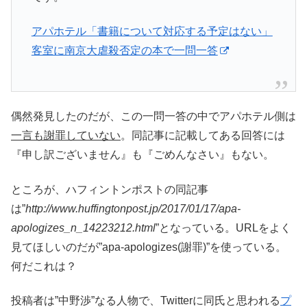
アパホテル「書籍について対応する予定はない」
客室に南京大虐殺否定の本で一問一答
偶然発見したのだが、この一問一答の中でアパホテル側は
一言も謝罪していない
。同記事に記載してある回答には
『申し訳ございません』も『ごめんなさい』もない。
ところが、ハフィントンポストの同記事
は”
http://www.huffingtonpost.jp/2017/01/17/apa-
apologizes_n_14223212.html
”となっている。URLをよく
見てほしいのだが”apa-apologizes(謝罪)”を使っている。
何だこれは？
投稿者は”中野渉”なる人物で、Twitterに同氏と思われる
プ