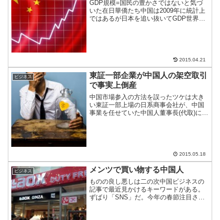
GDP規模=国民の豊かさではないと気づ
いた在日華僑たち中国は2009年に統計上
ではあるが日本を追い抜いてGDP世界第
二位に躍進した。その後も伸び続け、最
新データではアメリカの半分にまで迫っ
た。押せ押せムードの中、在日華僑新聞
にセンセーショナ...
2015.04.21
東証一部企業が中国人の架空取引
ビジネス
で事実上倒産
中国市場参入の方法を誤ったツケは大き
い東証一部上場の日系商事会社が、中国
事業を任せていた中国人董事長(代取)によ
る大量の架空取引で事実上倒産した。ス
ポンサーは見つかったので民事再生の方
向だが、通年経常利益の17年分という巨
額の特別損失を計上...
2015.05.18
メンツで買い物する中国人
ビジネス
ものの良し悪しは二の次中国ビジネスの
記事で最近見かけるキーワードがある。
ずばり「SNS」だ。今年の春節注目され
た「爆買い」の火付け役としてみている
のだ。ただ、中国における口コミは、そ