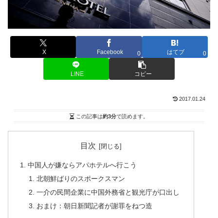
X
Facebook
はてブ
0
0
LINE
コピー
2017.01.24
この記事は
約3分
で読めます。
目次
中国人が嫌ならアパホテルへ行こう
北朝鮮ばりのスポークスマン
一介の民間企業に中国外務省と観光庁が口出し
おまけ：朝日新聞記者が謝罪をねつ造