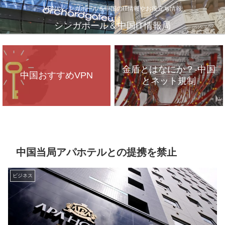
VPNやシンガポール＆中国のIT情報やお役立ち情報
シンガポール＆中国IT情報局
金盾とはなにか？-中国
中国おすすめVPN
とネット規制
VPNが遅いのは、通信
インフラのパンク？
中国当局アパホテルとの提携を禁止
ビジネス