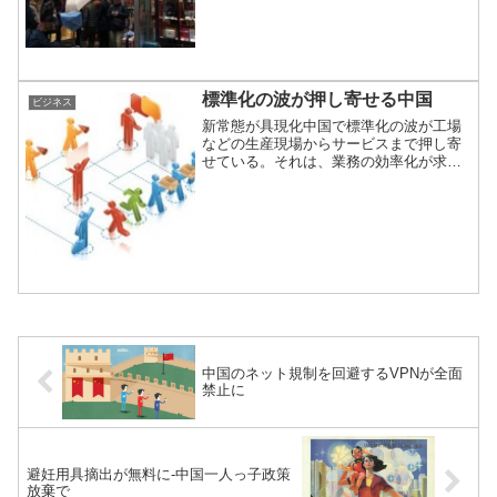
れほど影響力があるのだろうか？
標準化の波が押し寄せる中国
ビジネス
新常態が具現化中国で標準化の波が工場
などの生産現場からサービスまで押し寄
せている。それは、業務の効率化が求め
られるようになったためだが、2014年か
ら政府が名言化している新常態(ニューノ
ーマル)の別の面とも言える。
中国のネット規制を回避するVPNが全面
禁止に
避妊用具摘出が無料に-中国一人っ子政策
放棄で