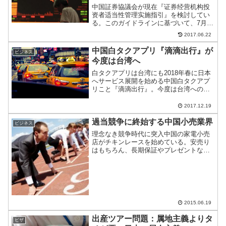
中国証券協議会が現在『证券经营机构投
资者适当性管理实施指引』を検討してい
る。このガイドラインに基づいて、7月1
日より投資家のランク分けが実施され
2017.06.22
る。
中国白タクアプリ『滴滴出行』が
ビジネス
今度は台湾へ
白タクアプリは台湾にも2018年春に日本
へサービス展開を始める中国白タクアプ
リこと『滴滴出行』。今度は台湾への進
出を始めるようで運転手の募集を開始し
ている。サービスへの注目は高いが、ど
2017.12.19
うなるのだろうか？
過当競争に終始する中国小売業界
ビジネス
理念なき競争時代に突入中国の家電小売
店がチキンレースを始めている。安売り
はもちろん、長期保証やプレゼントなど
あの手この手で消費者を誘っている。日
本同様に売り場面積の拡大、種類の増大
とコストがうなぎのぼりだが、店舗には
人影がそもそもない。過当...
2015.06.19
出産ツアー問題：属地主義よりタ
ビザ