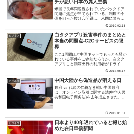
チが悪い日本の属人主義
米国で長年問題視されていたバックドア
問題に焦点が当てられている。制度の不
備を狙った抜け穴問題は、米国に限らず
日本にもある。国籍をターゲットにした
2019.02.13
この問題は、むしろ、罰則のゆるい日本
のほうがタチ悪い。
白タクアプリ殺害事件のまとめと
ビジネス
本当の問題点-C2Cサービスの限
界
ここ1周間ほど中国ネットでもっとも騒が
れている事件をご存知だろうか。白タク
アプリこと滴滴出行の利用者がドライバ
乱暴された上、殺害されたというもので
2018.05.17
ある。が、本当に注目したいのは、流行
のC2Cサービスにある限界ではないだろ
中国大陸から偽造品が消える日
ビジネス
うか。ゴシップネタ化...
政府 vs 代购の仁義なき戦い中国政府
は、オンライン取引に関する法(中华人民
共和国电子商务法)を去年成立させた。同
法は2019年1月1日から実施しており、証
明力のない商人による個人ECが違法とな
った。中国から偽造品が消える”その日”は
2019.01.31
来るの...
日本より40年遅れていると報じ始
ビジネス
めた在日華僑新聞