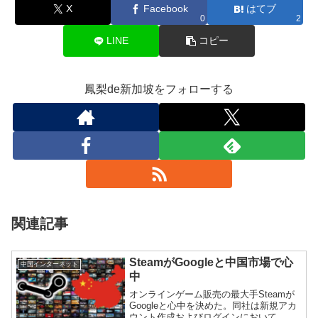
X
Facebook
はてブ
0
2
LINE
コピー
鳳梨de新加坡をフォローする
関連記事
SteamがGoogleと中国市場で心
中国インターネット
中
オンラインゲーム販売の最大手Steamが
Googleと心中を決めた。同社は新規アカ
ウント作成およびログインにおいて