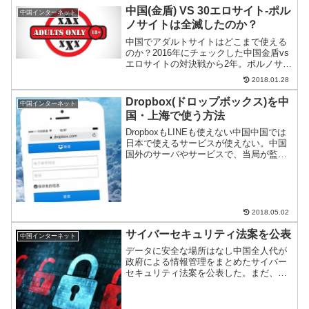
中国(金盾) VS 30エロサイト-ポル
中国インターネット
ノサイトは全滅したのか？
中国でアダルトサイトはどこまで使える
のか？2016年にチェックした中国金盾vs
エロサイトの対決戦から2年。ポルノサイ
ト全滅に意欲的な習近平政権の”いま”をチ
2018.01.28
ェックした。海外系と日系あわせて30サ
イトをチェックしたが、その結果はいか
Dropbox(ドロップボックス)を中
中国インターネット
に…？
国・上海で使う方法
DropboxもLINEも使えない中国中国では
日本で使えるサービスが使えない。中国
国外のサーバやサービスで、当局が監視
できないサイトやアプリ・サービスが
次々に規制されて使えない。日本でよく
使われるLINEはもちろん、ファイル共有
に便利なDr...
2018.05.02
サイバーセキュリティ法案を公表
中国インターネット
データに安全な場所はなし中国全人代が
政府による情報管理をまとめたサイバー
セキュリティ法案を公表した。まだ、法
案のレベルだが、通信の秘密をないがし
ろにし、個人情報への自由なアクセスを
明文化するなどツッコミどころ満載であ