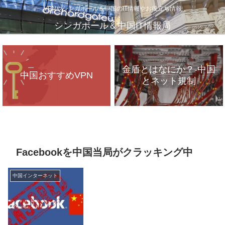
VPNやシンガポール＆中国のIT情報やお役立ち情報
シンガポール＆中国IT情報局
金盾とはなにか？-中国
中国おすすめVPN
とネット規制
VPNが遅いのは、通信
インフラのパンク？
Facebookを中国当局がクラッキング中
中国インターネット