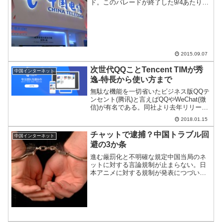
ド。このパレードが終了した9/4あたりか
ら中国電信の速度が徐々にではあるが回
復しつつある。天津爆発事故の風化が進
んだことも一因かもしれない。
2015.09.07
次世代QQことTencent TIMが秀
中国インターネット
逸-特長から使い方まで
無駄な機能を一切省いたビジネス版QQテ
ンセント(腾讯)と言えばQQやWeChat(微
信)が有名である。同社より去年リリース
されたTencent TIMが、今まで使っていた
2018.01.15
QQ Internationalより格段に使い勝手いい
ので、特長と使い...
チャットで逮捕？中国トラブル回
中国インターネット
避の3か条
進む厳罰化と不明確な規定中国当局のネ
ットに対する言論規制が止まらない。日
本アニメに対する規制が発表につづい
て、軍に対するデマを流布させたという
容疑で10人が逮捕・送検された。ネット
への投稿はもちろん、QQやWeChatでの
発言内容を元に突然...