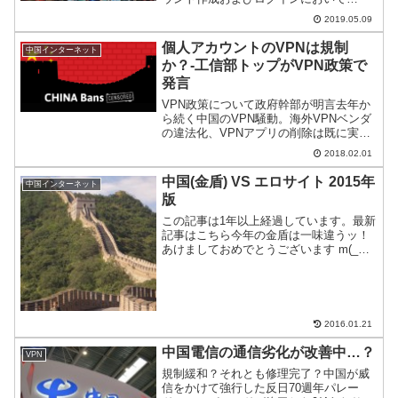
Googleが提供するreCAPTCHAを導入、
2019.05.09
中国ユーザが阿鼻叫喚となっている。
個人アカウントのVPNは規制
中国インターネット
か？-工信部トップがVPN政策で
発言
VPN政策について政府幹部が明言去年か
ら続く中国のVPN騒動。海外VPNベンダ
の違法化、VPNアプリの削除は既に実施
された。残るは違法VPNの一掃である。
2018.02.01
春節を控えたこのタイミングで、中国政
府幹部がVPN政策について言及をしたの
中国(金盾) VS エロサイト 2015年
中国インターネット
で取り上げる...
版
この記事は1年以上経過しています。最新
記事はこちら今年の金盾は一味違うッ！
あけましておめでとうございます m(_
_)m 2015年もよろしくお願い申し上げま
す。さて、去年からさらに強化されたポ
ルノ検閲を中国から検証する本コーナ
ー。 Goo...
2016.01.21
中国電信の通信劣化が改善中…？
VPN
規制緩和？それとも修理完了？中国が威
信をかけて強行した反日70週年パレー