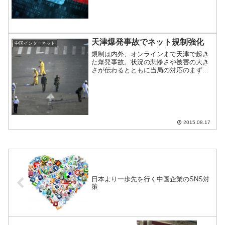
る。同法の行き先から目が...
天津爆発事故でネット規制強化
中国インターネット
規制は内外、オンラインまで天津で起き
た爆発事故。状況の悲惨さや被害の大き
さが伝わるとともに当局の対応のまずさ
が明るみに出ている。批判の矛先をかわ
すために、当局がネットの規制に躍起に
なっている。
2015.08.17
日本より一歩先を行く中国企業のSNS対
策