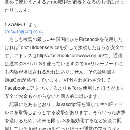
含めて使おうとするとroot取得が必要となるのも理由だっ
たりします。
EXAMPLE
より:
2015年10月24日 00:46
もしも検閲の厳しい中国国内からFacebookを使用した
ければTorのHiddenserviceを介して接続したほうが安全で
す。アドレスはhttps://facebookcorewwwi.onion/で、通信
は通常のSSL/TLSを使っていますのでTorリレーノードに
も内容が盗聴される恐れはありません。その証明書も
DigiCertが発行しています。VPNをわざわざ介して
FacebookにアクセスするよりもTorを使用したほうがより
安全でお金もかからないと個人的に思います。
記事にもあるとおり、Javascript等を通して生のIPアド
レスを取得しようとする攻撃があります。そういった攻撃
を避けるため、出来る限りJSを無効化するなど安全に配
慮しているTorBrowserを使ったほうが通常のブラウザと