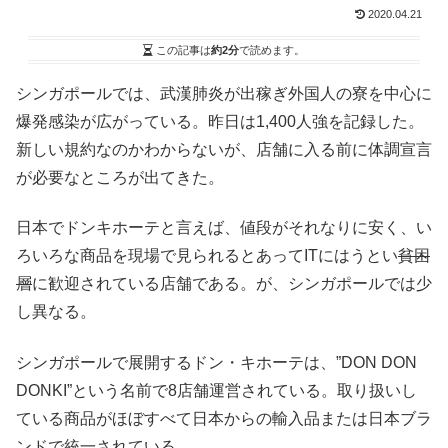
2020.04.21
この記事は
約2分
で読めます。
シンガポールでは、武漢肺炎が出稼ぎ外国人の寮を中心に
爆発感染が広がっている。昨日は1,400人強を記録した。
新しい規約なのかわからないが、店舗に入る前に体調宣言
が必要なところが出てきた。
日本でドンキホーテと言えば、値段がそれなりに安く、い
ろいろな商品を現場で見られるとあってITにはうとい
貧困
層
に歓迎されている店舗である。が、シンガポールでは少
し異なる。
シンガポールで展開するドン・キホーテは、”DON DON
DONKI”という名前で8店舗運営されている。取り扱いし
ている商品がほぼすべて日本からの輸入品または日本ブラ
ンドで統一されている。