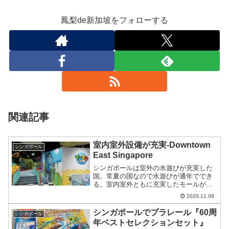
鳳梨de新加坡をフォローする
関連記事
室内室外設備が充実-Downtown
シンガポール
East Singapore
シンガポールは室外の水遊びが充実した
国。常夏の国なので水遊びが通年ででき
る。室内室外ともに充実したモールがあ
るので備忘録的に残しておく。
2020.11.08
シンガポールでプラレール『60周
シンガポール
年ベストセレクションセット』