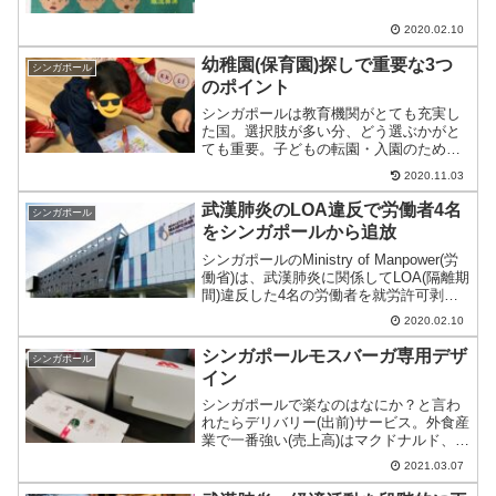
制限の対象となるのは日用品の一部とお
米や飲料系など。金曜日から始まったパ
2020.02.10
ニック買いに対応するためのアクション
となる。
幼稚園(保育園)探しで重要な3つ
シンガポール
のポイント
シンガポールは教育機関がとても充実し
た国。選択肢が多い分、どう選ぶかがと
ても重要。子どもの転園・入園のために
いろいろ周ったので、そのとき重要だと
2020.11.03
思った5つのポイントを紹介。
武漢肺炎のLOA違反で労働者4名
シンガポール
をシンガポールから追放
シンガポールのMinistry of Manpower(労
働省)は、武漢肺炎に関係してLOA(隔離期
間)違反した4名の労働者を就労許可剥奪
とシンガポールから24時間以内に退去を
2020.02.10
命じたことを発表。併せてこの4名につい
て、シンガポールでの労働を...
シンガポールモスバーガ専用デザ
シンガポール
イン
シンガポールで楽なのはなにか？と言わ
れたらデリバリー(出前)サービス。外食産
業で一番強い(売上高)はマクドナルド、
KFCという中国でもおなじみの顔ぶれだ
2021.03.07
が、シンガポールではモスバーガも人気
がある。そんなモスバーガのシンガポー