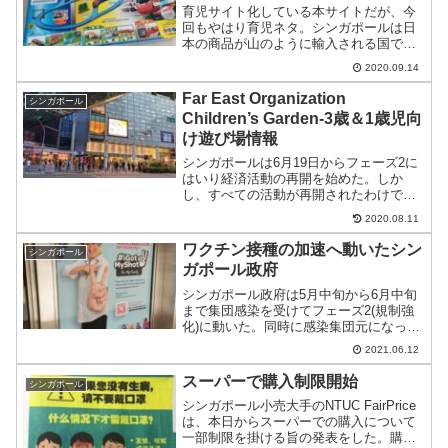
育児サイト化している本サイトだが、今
回もやはり育児ネタ。シンガポールは日
本の商品が山のように輸入される国で、
その普及率は香港並。そんなシンガポー
2020.09.14
ルでまれに会う宝の山を発見したのでご
紹介。
Far East Organization
シンガポール
Children’s Garden-3歳＆1歳児向
け遊び場情報
シンガポールは6月19日からフェーズ2に
はいり経済活動の再開を始めた。しか
し、すべての活動が再開されたわけでは
なく、できることできないこと、できる
2020.08.11
とされながら制限されていることがあ
る。
ワクチン接種の加速へ動いたシン
シンガポール
ガポール政府
シンガポール政府は5月中旬から6月中旬
まで集団感染を受けてフェーズ2(規制強
化)に動いた。同時に感染集団元になって
いた学校への集団接種を加速させるとと
2021.06.12
もに、全年齢の市民へワクチン接種をす
すめる動きに転じた。
スーパーで購入制限開始
シンガポール
シンガポール小売大手のNTUC FairPrice
は、本日からスーパーでの購入について
一部制限を掛ける旨の発表をした。購入