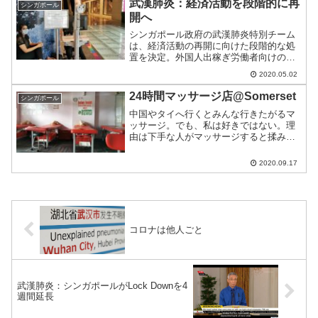
武漢肺炎：経済活動を段階的に再
シンガポール
ル向けパッケージ...
開へ
シンガポール政府の武漢肺炎特別チーム
は、経済活動の再開に向けた段階的な処
置を決定。外国人出稼ぎ労働者向けの寄
宿舎(dormitory)ではまだ発生しているも
2020.05.02
のの、ローカルでの感染減少を受けたも
の。
24時間マッサージ店@Somerset
シンガポール
中国やタイへ行くとみんな行きたがるマ
ッサージ。でも、私は好きではない。理
由は下手な人がマッサージすると揉み返
しでさらにひどくなるから。最近、いい
場所を見つけたのでご紹介。
2020.09.17
コロナは他人ごと
武漢肺炎：シンガポールがLock Downを4
週間延長