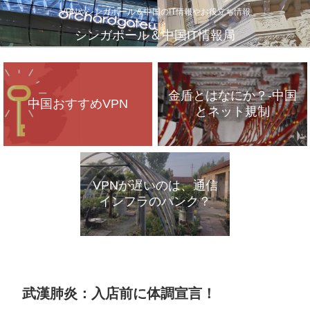
VPNやシンガポール＆中国のIT情報やお役立ち情報
シンガポール＆中国IT情報局
金盾とはなにか？-中国
中国おすすめVPN
とネット規制
VPNが遅いのは、通信
インフラのパンク？
武漢肺炎：入店前に体調宣言！