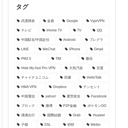
タグ
武漢肺炎
金盾
Google
VyprVPN
テレビ
iHome TV
TV
QQ
中国駐在/中国赴任
Android
プレグラ
LINE
WeChat
iPhone
Gmail
PM2.5
TIM
微信
Hide My Ass! Pro VPN
大気汚染
百度
チャイナユニコム
回避
HelloTalk
HMA VPN
Dropbox
テンセント
中国電信
yahoo!
運営状況
Facebook
ブロック
微博
P2P金融
ポケモンGO
滴滴出行
国際結婚
Grab
Huawei
子猫
SSL
吵吵
Weibo