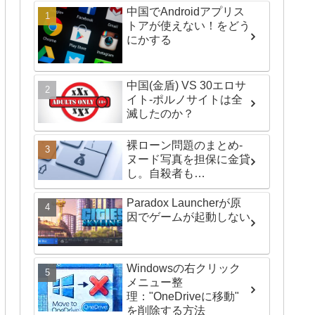
中国でAndroidアプリス
トアが使えない！をどう
にかする
中国(金盾) VS 30エロサ
イト-ポルノサイトは全
滅したのか？
裸ローン問題のまとめ-
ヌード写真を担保に金貸
し。自殺者も…
Paradox Launcherが原
因でゲームが起動しない
Windowsの右クリック
メニュー整
理："OneDriveに移動"
を削除する方法