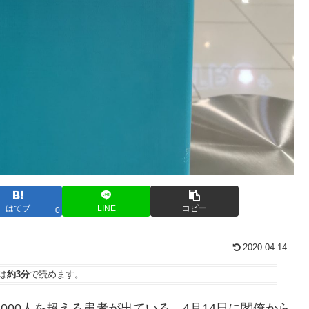
はてブ
LINE
コピー
0
2020.04.14
は
約3分
で読めます。
000人を超える患者が出ている。4月14日に閣僚から