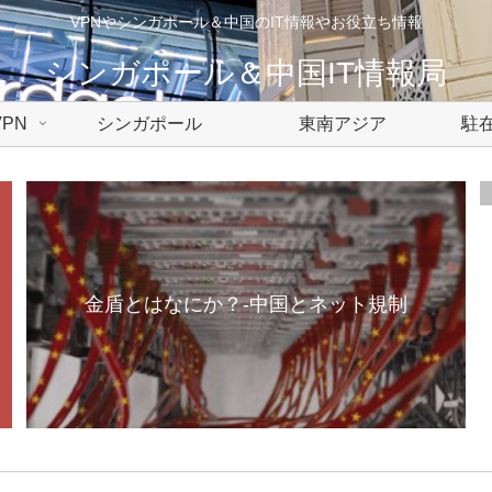
VPNやシンガポール＆中国のIT情報やお役立ち情報
シンガポール＆中国IT情報局
PN
シンガポール
東南アジア
駐在
金盾とはなにか？-中国とネット規制