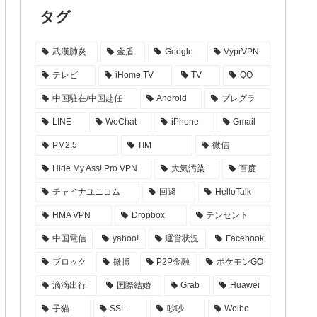
タグ
武漢肺炎
金盾
Google
VyprVPN
テレビ
iHome TV
TV
QQ
中国駐在/中国赴任
Android
プレグラ
LINE
WeChat
iPhone
Gmail
PM2.5
TIM
微信
Hide My Ass! Pro VPN
大気汚染
百度
チャイナユニコム
回避
HelloTalk
HMA VPN
Dropbox
テンセント
中国電信
yahoo!
運営状況
Facebook
ブロック
微博
P2P金融
ポケモンGO
滴滴出行
国際結婚
Grab
Huawei
子猫
SSL
吵吵
Weibo