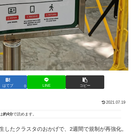
はてブ
LINE
コピー
0
2021.07.19
は
約4分
で読めます。
発生したクラスタのおかげで、2週間で規制が再強化。