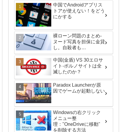
中国でAndroidアプリス
トアが使えない！をどう
にかする
裸ローン問題のまとめ-
ヌード写真を担保に金貸
し。自殺者も…
中国(金盾) VS 30エロサ
イト-ポルノサイトは全
滅したのか？
Paradox Launcherが原
因でゲームが起動しない
Windowsの右クリック
メニュー整
理："OneDriveに移動"
を削除する方法