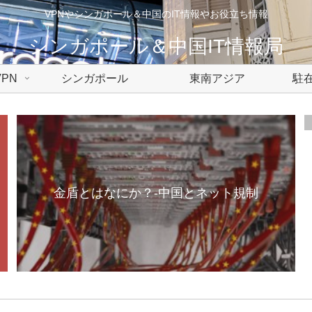
VPNやシンガポール＆中国のIT情報やお役立ち情報
シンガポール＆中国IT情報局
PN
シンガポール
東南アジア
駐在
金盾とはなにか？-中国とネット規制