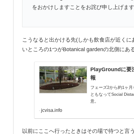
をおかけしますことをお詫び申し上げま
こうなると出かける先(しかも飲食店が近くに
いところの1つがBotanical gardenの北側にあるJaco
PlayGroundに要注
報
フェーズ2から約1ヶ
ともなってSocial D
意。
jcvisa.info
以前にここへ行ったときはその場で待つと言