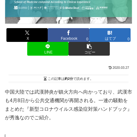
X
Facebook
はてブ
0
0
LINE
コピー
2020.03.27
この記事は
約2分
で読めます。
中国大陸では武漢肺炎が鎮火方向へ向かっており、武漢市
も4月8日から公共交通機関が再開される。一連の騒動を
まとめた『新型コロナウイルス感染症対策ハンドブック』
が秀逸なのでご紹介。