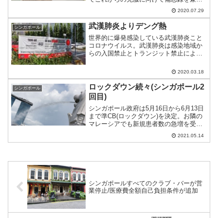
て記事化。
2020.07.29
武漢肺炎よりデング熱
シンガポール
世界的に爆発感染している武漢肺炎こと
コロナウイルス。武漢肺炎は感染地域か
らの入国禁止とトランジット禁止により
抑え込みにある程度功を奏している。シ
ンガポール政府の注目は目下デング熱に
2020.03.18
移っているようだ。
ロックダウン続々(シンガポール2
シンガポール
回目)
シンガポール政府は5月16日から6月13日
まで準CB(ロックダウン)を決定。お隣の
マレーシアでも新規患者数の急増を受け
てロックダウンしているが、シンガポー
2021.05.14
ルも続くこととなる。
シンガポールすべてのクラブ・バーが営
業停止/医療費全額自己負担条件が追加