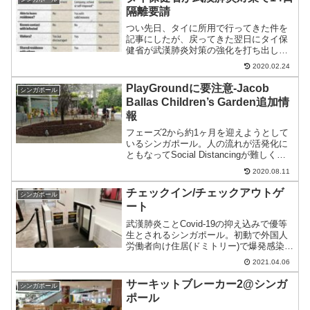
隔離要請
つい先日、タイに所用で行ってきた件を
記事にしたが、戻ってきた翌日にタイ保
健省が武漢肺炎対策の強化を打ち出して
きた。スケジュールがもう1週間遅れてい
2020.02.24
たらかなり危うかった。
PlayGroundに要注意-Jacob
シンガポール
Ballas Children’s Garden追加情
報
フェーズ2から約1ヶ月を迎えようとして
いるシンガポール。人の流れが活発化に
ともなってSocial Distancingが難しくな
り規制強化しているケースがあるので要
2020.08.11
注意。
チェックイン/チェックアウトゲ
シンガポール
ート
武漢肺炎ことCovid-19の抑え込みで優等
生とされるシンガポール。初動で外国人
労働者向け住居(ドミトリー)で爆発感染に
気づかなかったものの、その後は迅速な
2021.04.06
規制とそれを裏付けるシステム化を次々
と打ち出した。先月から各ショッピング
サーキットブレーカー2@シンガ
シンガポール
モールでは入...
ポール