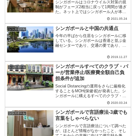
シンガポールはコロナウイルス対策の規
制がフェーズ2相当に戻って1周間が過ぎ
た。ネット上ではシンガポール人が本対
策をサーキットブレーカー2と呼んでい
2021.05.24
る。ショッピングモールはガラガラとな
り傍から見て事業継続できるのか？とい
シンガポールと中国の共通点
シンガポール
うレベルになっている。
今年の半ばから住居をシンガポールに移
している。シンガポールは香港と並ぶ金
融センターであり、交通の要であり、主
要指数がアジアトップの国。現地での生
活に慣れてくると中国との類似点が目に
2019.11.27
つくのでご紹介。
シンガポールすべてのクラブ・バ
シンガポール
ーが営業停止/医療費全額自己負
担条件が追加
Social Distancingの運用をさらに厳格化
することをMOH(保健省)が発表した。シ
ンガポールに構えるすべてのクラブ・バ
ーの営業停止を中心としており、タイや
2020.03.24
インドネシアと同類の処置となる。
シンガポールで言語療法-3歳でも
シンガポール
言葉をしゃべらない
シンガポールで言語療法について調べた
が、ほとんど情報がなかったこと、そし
てこれからの克服に向けて備忘録を兼ね