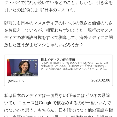
ク・バイで混乱が続いているとのこと。しかも、引き金を
引いたのは”例により”日本のマスコミ。
以前にも日本のマスメディアのレベルの低さと価値のなさ
をお伝えしているが、相変わらずのようだ。現行のマスメ
ディアの放送許可権をすべて剥奪して、海外メディアに開
放したほうがまだマシじゃないだろうか？
日本メディアの存在意義
うちには日本のテレビを見るシステムはない。Youtubeや
Netflixは使っているが、日本のコンテンツは一切見ない。
と、言う話を知人(日本人)にしたところ『えーっ』と言わ
れた。コンテンツを見るのが有料だとブーブー文句言う人
いるが、もっと大...
2020.02.06
jcvisa.info
私は日本のメディアは一切見ない(正確にはビジネス系除
いて)。ニュースはGoogleで横なめするのが一番いいんで
はないかと思う。もちろん、日本語ではなく他の言語を指