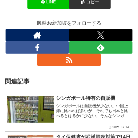
LINE
コピー
鳳梨de新加坡をフォローする
関連記事
シンガポール特有の自販機
シンガポール
シンガポールは自販機が少ない。中国上
海に比べれば多いが、それでも日本と比
べるとはるかに少ない。そんなシンガポ
ールでは、日本では目にかかれない珍し
い－おそらく南国だから－自販機も見ら
2021.07.14
れる。
タイ保健省が武漢肺炎対策で14日
シンガポール