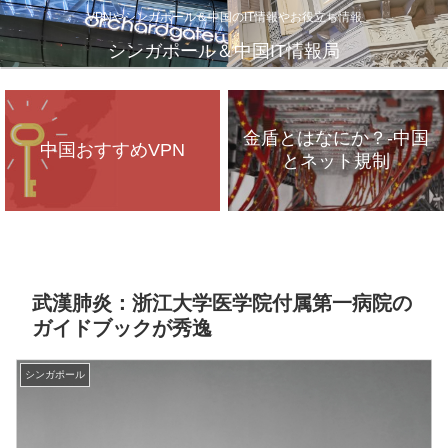
VPNやシンガポール＆中国のIT情報やお役立ち情報
シンガポール＆中国IT情報局
金盾とはなにか？-中国
中国おすすめVPN
とネット規制
VPNが遅いのは、通信
インフラのパンク？
武漢肺炎：浙江大学医学院付属第一病院の
ガイドブックが秀逸
シンガポール