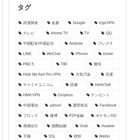
タグ
武漢肺炎
金盾
Google
VyprVPN
テレビ
iHome TV
TV
QQ
中国駐在/中国赴任
Android
プレグラ
LINE
WeChat
iPhone
Gmail
PM2.5
TIM
微信
Hide My Ass! Pro VPN
大気汚染
百度
チャイナユニコム
回避
HelloTalk
HMA VPN
Dropbox
テンセント
中国電信
yahoo!
運営状況
Facebook
ブロック
微博
P2P金融
ポケモンGO
滴滴出行
国際結婚
Grab
Huawei
子猫
SSL
吵吵
Weibo