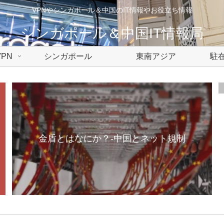
VPNやシンガポール＆中国のIT情報やお役立ち情報
シンガポール＆中国IT情報局
PN
シンガポール
東南アジア
駐在
金盾とはなにか？-中国とネット規制