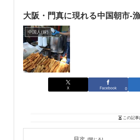
大阪・門真に現れる中国朝市-
中国人(嫁)
X
Facebook
0
この記事
目次