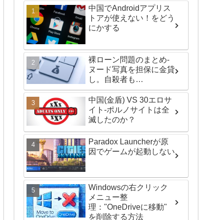
中国でAndroidアプリス
トアが使えない！をどう
にかする
裸ローン問題のまとめ-
ヌード写真を担保に金貸
し。自殺者も…
中国(金盾) VS 30エロサ
イト-ポルノサイトは全
滅したのか？
Paradox Launcherが原
因でゲームが起動しない
Windowsの右クリック
メニュー整
理："OneDriveに移動"
を削除する方法