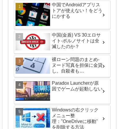
中国でAndroidアプリス
トアが使えない！をどう
にかする
中国(金盾) VS 30エロサ
イト-ポルノサイトは全
滅したのか？
裸ローン問題のまとめ-
ヌード写真を担保に金貸
し。自殺者も…
Paradox Launcherが原
因でゲームが起動しない
Windowsの右クリック
メニュー整
理："OneDriveに移動"
を削除する方法