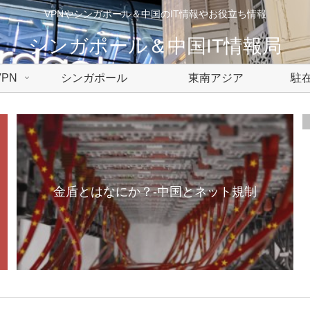
VPNやシンガポール＆中国のIT情報やお役立ち情報
シンガポール＆中国IT情報局
PN
シンガポール
東南アジア
駐在
金盾とはなにか？-中国とネット規制