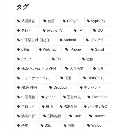
タグ
武漢肺炎
金盾
Google
VyprVPN
テレビ
iHome TV
TV
QQ
中国駐在/中国赴任
Android
プレグラ
LINE
WeChat
iPhone
Gmail
PM2.5
TIM
微信
Hide My Ass! Pro VPN
大気汚染
百度
チャイナユニコム
回避
HelloTalk
HMA VPN
Dropbox
テンセント
中国電信
yahoo!
運営状況
Facebook
ブロック
微博
P2P金融
ポケモンGO
滴滴出行
国際結婚
Grab
Huawei
子猫
SSL
吵吵
Weibo