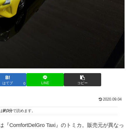
はてブ
LINE
コピー
0
2020.09.04
は
約3分
で読めます。
mfortDelGro Taxi』のトミカ。販売元が異なっ