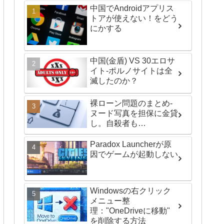
中国でAndroidアプリス
トアが使えない！をどう
にかする
中国(金盾) VS 30エロサ
イト-ポルノサイトは全
滅したのか？
裸ローン問題のまとめ-
ヌード写真を担保に金貸
し。自殺者も…
Paradox Launcherが原
因でゲームが起動しない
Windowsの右クリック
メニュー整
理："OneDriveに移動"
を削除する方法