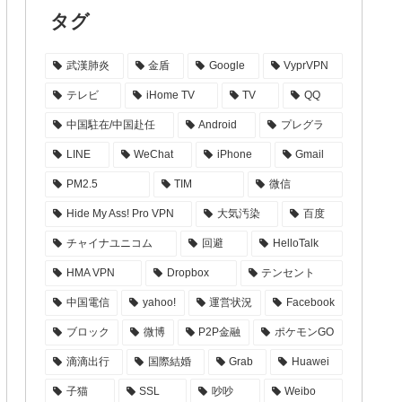
タグ
武漢肺炎
金盾
Google
VyprVPN
テレビ
iHome TV
TV
QQ
中国駐在/中国赴任
Android
プレグラ
LINE
WeChat
iPhone
Gmail
PM2.5
TIM
微信
Hide My Ass! Pro VPN
大気汚染
百度
チャイナユニコム
回避
HelloTalk
HMA VPN
Dropbox
テンセント
中国電信
yahoo!
運営状況
Facebook
ブロック
微博
P2P金融
ポケモンGO
滴滴出行
国際結婚
Grab
Huawei
子猫
SSL
吵吵
Weibo