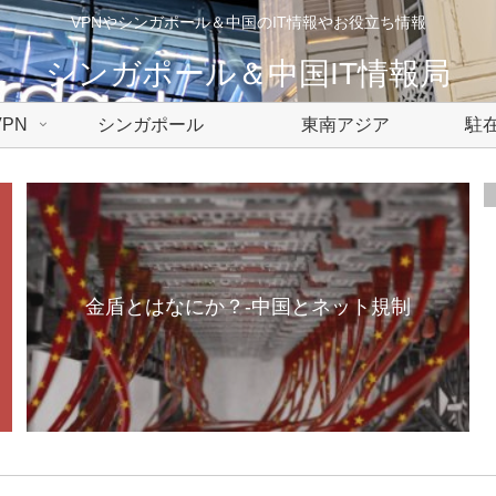
VPNやシンガポール＆中国のIT情報やお役立ち情報
シンガポール＆中国IT情報局
PN
シンガポール
東南アジア
駐在
金盾とはなにか？-中国とネット規制