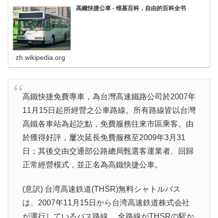
高鐵快捷公車 - 维基百科，自由的百科全书
zh.wikipedia.org
高鐵快捷免費專車，為台灣高速鐵路公司於2007年
11月15日起所經營之公車路線。所有路線皆以台灣
高鐵各車站為起訖點，免費服務往來市區乘客。由
於獲得好評，屢次延長免費服務至2009年3月31
日；其後交由交通部公路總局甄選客運業者、回歸
正常經營模式，並正名為高鐵快捷公車。
(意訳) 台湾高速鉄道(THSR)無料シャトルバス
は、2007年11月15日から台湾高速鉄道株式会社
が運行しているバス路線。 全路線がTHSRの駅か