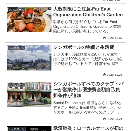
人数制限にご注意-Far East
シンガポール
Organization Children’s Garden
以前から何度か紹介しているFar East
Organization Children's Garden。人数制
限に新しい規制が加わっている。
2020.11.07
シンガポールの物価と生活費
シンガポール
シンガポールは物価が高い。わが家で
は、ほぼ100%をカード決済でさらに1銀
行で処理しているので、ほぼ全額追跡で
きる。そこで全明細データをダウンロー
ド、計算してみた。
2020.11.25
シンガポールすべてのクラブ・バ
シンガポール
ーが営業停止/医療費全額自己負
担条件が追加
Social Distancingの運用をさらに厳格化
することをMOH(保健省)が発表した。シ
ンガポールに構えるすべてのクラブ・バ
ーの営業停止を中心としており、タイや
2020.03.24
インドネシアと同類の処置となる。
武漢肺炎：ローカルケースが初の
シンガポール