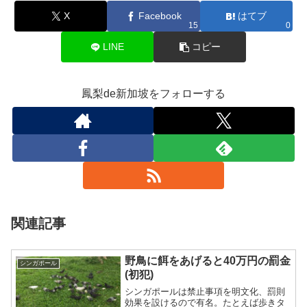
X
Facebook
はてブ
15
0
LINE
コピー
鳳梨de新加坡をフォローする
関連記事
野鳥に餌をあげると40万円の罰金
シンガポール
(初犯)
シンガポールは禁止事項を明文化、罰則
効果を設けるので有名。たとえば歩きタ