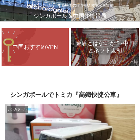
VPNやシンガポール＆中国のIT情報やお役立ち情報
シンガポール＆中国IT情報局
金盾とはなにか？-中国
中国おすすめVPN
とネット規制
VPNが遅いのは、通信
インフラのパンク？
シンガポールでトミカ『高鐵快捷公車』
シンガポール