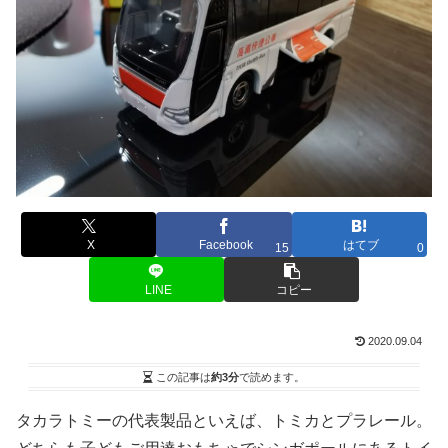
X
Facebook
はてブ
15
0
LINE
コピー
2020.09.04
この記事は
約3分
で読めます。
タカラトミーの代表製品といえば、トミカとプラレール。