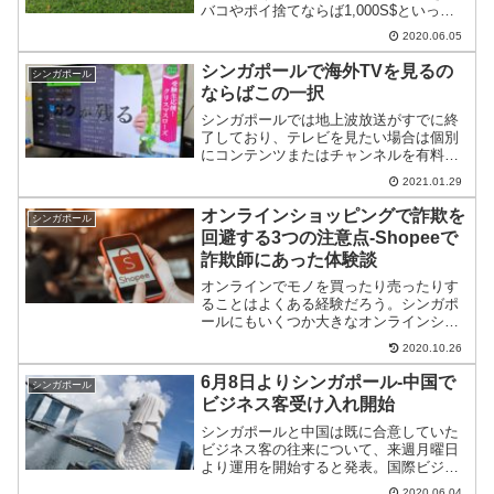
バコやポイ捨てならば1,000S$といった
具合。6月1日から野鳥に餌をあげても罰
2020.06.05
金対象となるのでご注意。
シンガポールで海外TVを見るの
シンガポール
ならばこの一択
シンガポールでは地上波放送がすでに終
了しており、テレビを見たい場合は個別
にコンテンツまたはチャンネルを有料で
見る。でも、時間の合間にぼ～っとみた
2021.01.29
いこともある。そんなときにおすすめし
たいのが、今回のTV-BOXである。
オンラインショッピングで詐欺を
シンガポール
回避する3つの注意点-Shopeeで
詐欺師にあった体験談
オンラインでモノを買ったり売ったりす
ることはよくある経験だろう。シンガポ
ールにもいくつか大きなオンラインショ
ッピングサービスがあるが、そこでプロ
2020.10.26
詐欺師と出会った。そのやり口と注意点
をご紹介する。
6月8日よりシンガポール-中国で
シンガポール
ビジネス客受け入れ開始
シンガポールと中国は既に合意していた
ビジネス客の往来について、来週月曜日
より運用を開始すると発表。国際ビジネ
スも再開へと動き出した。
2020.06.04