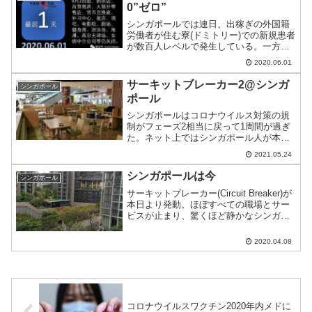
0”ゼロ”
シンガポールでは連日、出稼ぎの外国籍
労働者が住む寮(ドミトリー)での新規患者
が数百人レベルで発生している。一方、
ローカルケースは調査後初の0となった。
2020.06.01
サーキットブレーカー2@シンガ
シンガポール
ポール
シンガポールはコロナウイルス対策の規
制がフェーズ2相当に戻って1周間が過ぎ
た。ネット上ではシンガポール人が本対
策をサーキットブレーカー2と呼んでい
2021.05.24
る。ショッピングモールはガラガラとな
り傍から見て事業継続できるのか？とい
シンガポールは今
シンガポール
うレベルになっている。
サーキットブレーカー(Circuit Breaker)が
本日より発動。ほぼすべての職場とサー
ビスが止まり、驚くほど静かなシンガポ
ール。
2020.04.08
コロナウイルスワクチン2020年内メドに