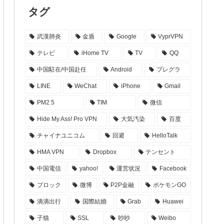
タグ
武漢肺炎
金盾
Google
VyprVPN
テレビ
iHome TV
TV
QQ
中国駐在/中国赴任
Android
プレグラ
LINE
WeChat
iPhone
Gmail
PM2.5
TIM
微信
Hide My Ass! Pro VPN
大気汚染
百度
チャイナユニコム
回避
HelloTalk
HMA VPN
Dropbox
テンセント
中国電信
yahoo!
運営状況
Facebook
ブロック
微博
P2P金融
ポケモンGO
滴滴出行
国際結婚
Grab
Huawei
子猫
SSL
吵吵
Weibo