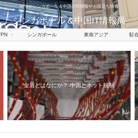
VPNやシンガポール＆中国のIT情報やお役立ち情報
シンガポール＆中国IT情報局
PN
シンガポール
東南アジア
駐在
金盾とはなにか？-中国とネット規制