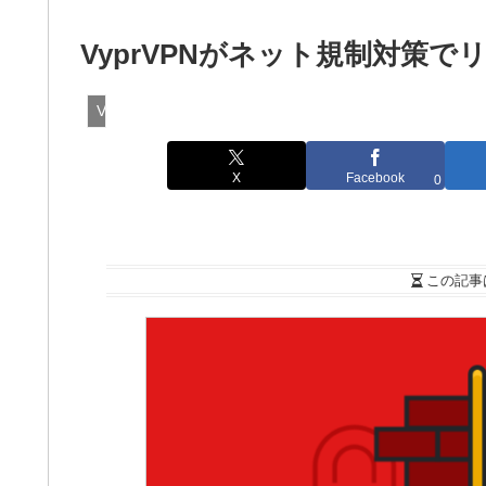
VyprVPNがネット規制対策
VPN
X
Facebook
0
この記事