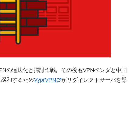
VPNの違法化と掃討作戦。その後もVPNベンダと中国
を緩和するため
VyprVPN
がリダイレクトサーバを導