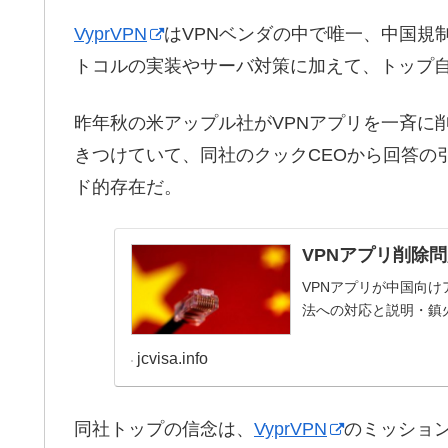
VyprVPN
はVPNベンダの中で唯一、中国規
トコルの実装やサーバ対策に加えて、トップ
昨年秋の米アップル社がVPNアプリを一斉に
きつけていて、同社のクックCEOから回答の
ド的存在だ。
VPNアプリ削除
VPNアプリが中国向
法への対応と説明・鎮
jcvisa.info
同社トップの信念は、
VyprVPN
のミッショ