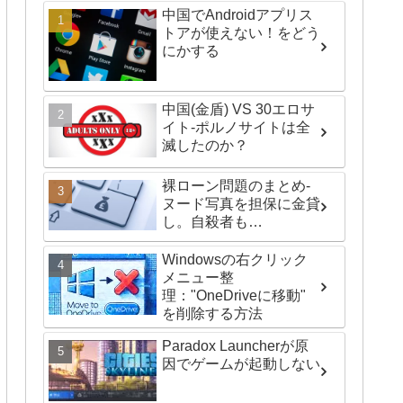
中国でAndroidアプリス
トアが使えない！をどう
にかする
中国(金盾) VS 30エロサ
イト-ポルノサイトは全
滅したのか？
裸ローン問題のまとめ-
ヌード写真を担保に金貸
し。自殺者も…
Windowsの右クリック
メニュー整
理："OneDriveに移動"
を削除する方法
Paradox Launcherが原
因でゲームが起動しない