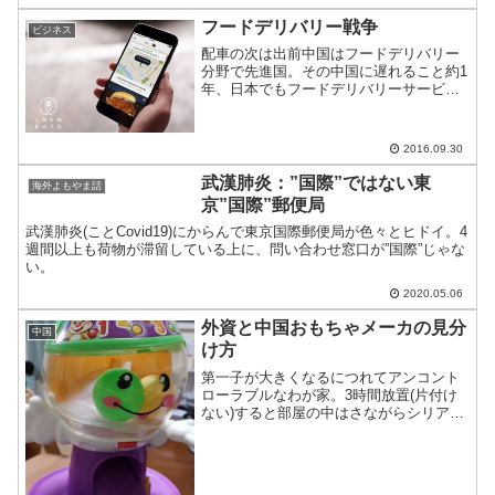
フードデリバリー戦争
ビジネス
配車の次は出前中国はフードデリバリー
分野で先進国。その中国に遅れること約1
年、日本でもフードデリバリーサービス
が始まるのでご紹介。
2016.09.30
武漢肺炎：”国際”ではない東
海外よもやま話
京”国際”郵便局
武漢肺炎(ことCovid19)にからんで東京国際郵便局が色々とヒドイ。4
週間以上も荷物が滞留している上に、問い合わせ窓口が”国際”じゃな
い。
2020.05.06
外資と中国おもちゃメーカの見分
中国
け方
第一子が大きくなるにつれてアンコント
ローラブルなわが家。3時間放置(片付け
ない)すると部屋の中はさながらシリア状
態。東莞状態と言ってもいいかもしれな
い。家の中には多数のおもちゃがあっ
て、メーカも多数。トミカで有名な日本
はもちろん、アメリカや...