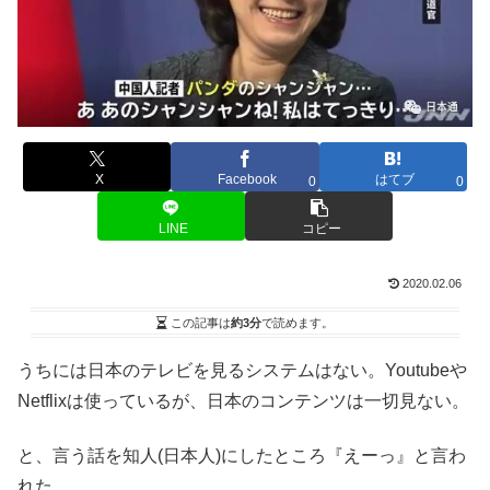
X
Facebook
はてブ
0
0
LINE
コピー
2020.02.06
この記事は
約3分
で読めます。
うちには日本のテレビを見るシステムはない。Youtubeや
Netflixは使っているが、日本のコンテンツは一切見ない。
と、言う話を知人(日本人)にしたところ『えーっ』と言わ
れた。