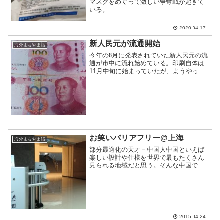
マスクをめぐって激しい争奪戦が起きて
いる。
2020.04.17
新人民元が流通開始
海外よもやま話
今年の8月に発表されていた新人民元の流
通が市中に流れ始めている。印刷自体は
11月中旬に始まっていたが、ようやっと
お目見えである。
お笑いバリアフリー@上海
海外よもやま話
部分最適化の天才－中国人中国といえば
楽しい設計や仕様を世界で最もたくさん
見られる地域だと思う。そんな中国で発
見したバリアフリーな設計をご紹介。
2015.04.24