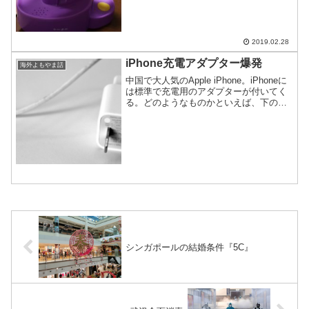
2019.02.28
iPhone充電アダプター爆発
海外よもやま話
中国で大人気のApple iPhone。iPhoneに
は標準で充電用のアダプターが付いてく
る。どのようなものかといえば、下の写
真のようなものだ。実は、その充電アダ
プターがよく爆発するのをご存知だろう
か？ネットではiPhone 5時代から騒が...
シンガポールの結婚条件『5C』