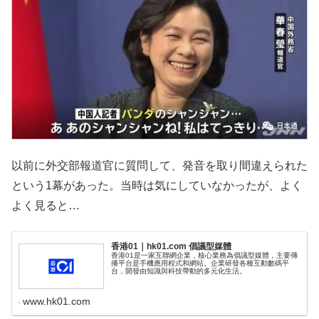
以前に外交部報道官に質問して、発音を取り間違えられた
という1幕があった。当時は気にしていなかったが、よく
よく見ると…
香港01｜hk01.com 倡議型媒體
香港01是一家互聯網企業，核心業務為倡議型媒體，主要傳
播平台是手機應用程式和網站。企業研發各種互動數碼平
台，開發由知識與科技帶動的多元化生活。
www.hk01.com