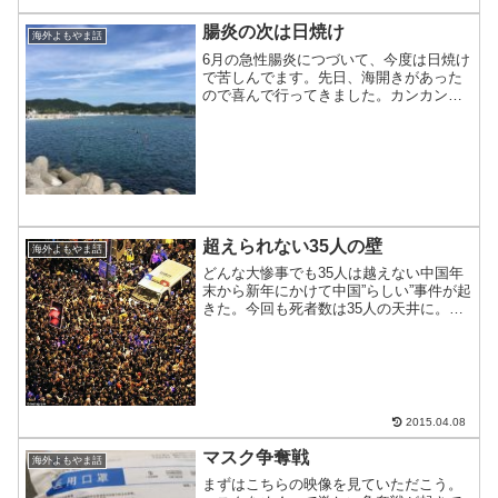
腸炎の次は日焼け
海外よもやま話
6月の急性腸炎につづいて、今度は日焼け
で苦しんでます。先日、海開きがあった
ので喜んで行ってきました。カンカン照
りではないので、問題無いだろうと海辺
で3時間遊んだところ、当日から真っ赤
に。昨日から痛みが出てきて、今日から
痒みが平行して出てきた...
超えられない35人の壁
海外よもやま話
どんな大惨事でも35人は越えない中国年
末から新年にかけて中国”らしい”事件が起
きた。今回も死者数は35人の天井に。ど
んな事件でも35人を超えない、35人ルー
ルとは何か。取り上げてみる。
2015.04.08
マスク争奪戦
海外よもやま話
まずはこちらの映像を見ていただこう。