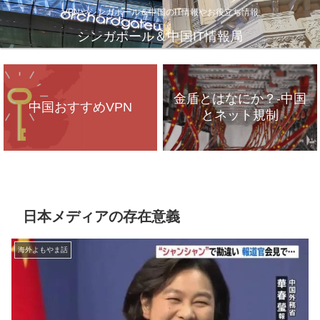
VPNやシンガポール＆中国のIT情報やお役立ち情報
シンガポール＆中国IT情報局
金盾とはなにか？-中国
中国おすすめVPN
とネット規制
VPNが遅いのは、通信
インフラのパンク？
日本メディアの存在意義
海外よもやま話