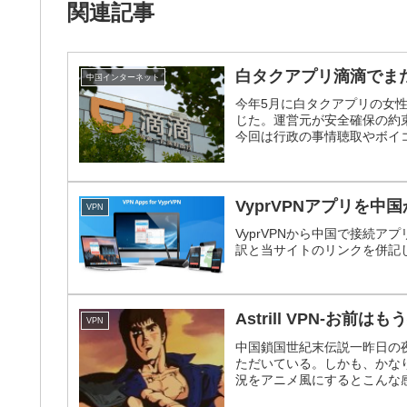
関連記事
白タクアプリ滴滴でま
中国インターネット
今年5月に白タクアプリの女
じた。運営元が安全確保の約
今回は行政の事情聴取やボイ
VyprVPNアプリを
VPN
VyprVPNから中国で接続
訳と当サイトのリンクを併記
Astrill VPN-お前
VPN
中国鎖国世紀末伝説一昨日の
ただいている。しかも、かなりの
況をアニメ風にするとこんな感じだろ