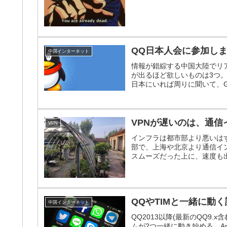
QQ日本人会に参加し
中国インターネット
情報が錯綜する中国大陸でリ
が出るほど欲しいものは3つ
日本にいれば周りに聞いて、Go
VPNが遅いのは、通
VPN
インフラは都市部より悪いは
部で、上海や北京より通信イ
スムーズだった上に、速度も出
QQやTIMと一緒に動
中国インターネット
QQ2013以降(最新のQQ9
ムが2つ一緒に動き始める。An