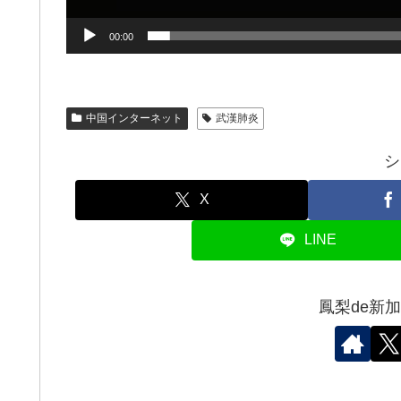
00:00
中国インターネット
武漢肺炎
シ
X
LINE
鳳梨de新