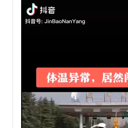
動
画
プ
レ
ー
ヤ
ー