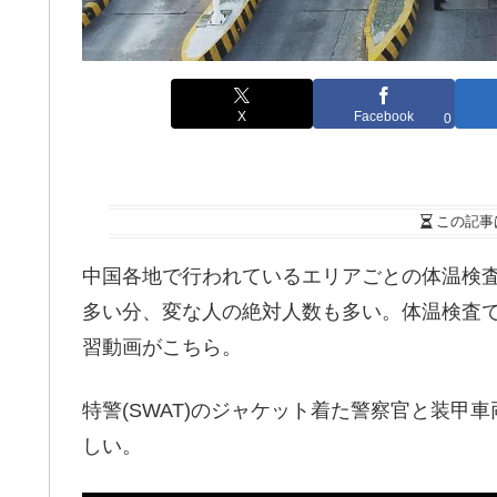
X
Facebook
0
この記事
中国各地で行われているエリアごとの体温検
多い分、変な人の絶対人数も多い。体温検査
習動画がこちら。
特警(SWAT)のジャケット着た警察官と装
しい。