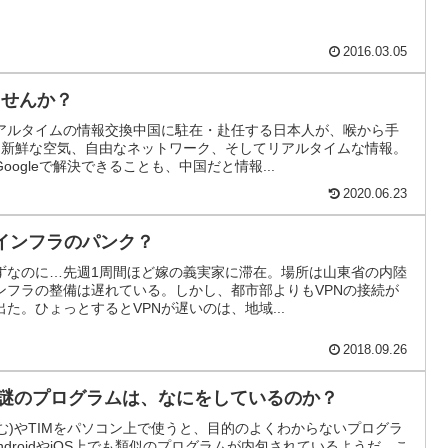
2016.03.05
ませんか？
アルタイムの情報交換中国に駐在・赴任する日本人が、喉から手
。新鮮な空気、自由なネットワーク、そしてリアルタイムな情報。
ogleで解決できることも、中国だと情報...
2020.06.23
信インフラのパンク？
ずなのに…先週1周間ほど嫁の義実家に滞在。場所は山東省の内陸
ンフラの整備は遅れている。しかし、都市部よりもVPNの接続が
た。ひょっとするとVPNが遅いのは、地域...
2018.09.26
く謎のプログラムは、なにをしているのか？
.x含む)やTIMをパソコン上で使うと、目的のよくわからないプログラ
droidやiOS上でも類似のプログラムが内包されているようだ。こ