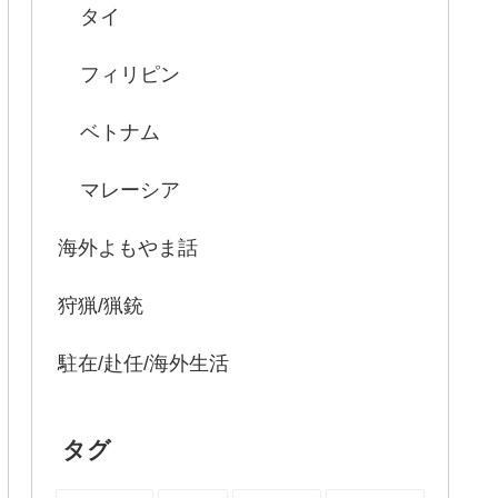
タイ
フィリピン
ベトナム
マレーシア
海外よもやま話
狩猟/猟銃
駐在/赴任/海外生活
タグ