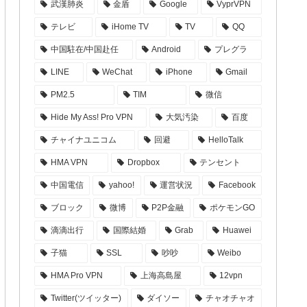
武漢肺炎
金盾
Google
VyprVPN
テレビ
iHome TV
TV
QQ
中国駐在/中国赴任
Android
プレグラ
LINE
WeChat
iPhone
Gmail
PM2.5
TIM
微信
Hide My Ass! Pro VPN
大気汚染
百度
チャイナユニコム
回避
HelloTalk
HMA VPN
Dropbox
テンセント
中国電信
yahoo!
運営状況
Facebook
ブロック
微博
P2P金融
ポケモンGO
滴滴出行
国際結婚
Grab
Huawei
子猫
SSL
吵吵
Weibo
HMA Pro VPN
上海高島屋
12vpn
Twitter(ツイッター)
ダイソー
チャオチャオ