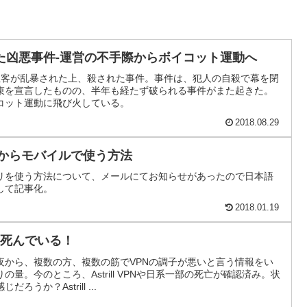
た凶悪事件-運営の不手際からボイコット運動へ
性客が乱暴された上、殺された事件。事件は、犯人の自殺で幕を閉
束を宣言したものの、半年も経たず破られる事件がまた起きた。
コット運動に飛び火している。
2018.08.29
中国からモバイルで使う方法
アプリを使う方法について、メールにてお知らせがあったので日本語
して記事化。
2018.01.19
はもう死んでいる！
夜から、複数の方、複数の筋でVPNの調子が悪いと言う情報をい
量。今のところ、Astrill VPNや日系一部の死亡が確認済み。状
うか？Astrill ...