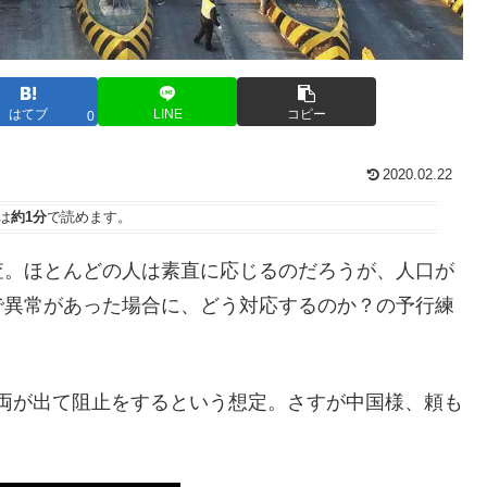
はてブ
LINE
コピー
0
2020.02.22
は
約1分
で読めます。
査。ほとんどの人は素直に応じるのだろうが、人口が
で異常があった場合に、どう対応するのか？の予行練
甲車両が出て阻止をするという想定。さすが中国様、頼も