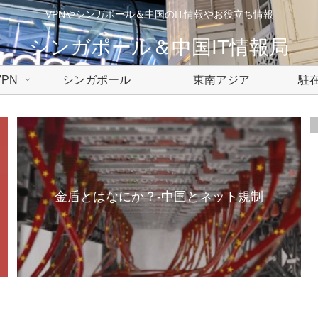
VPNやシンガポール＆中国のIT情報やお役立ち情報
シンガポール＆中国IT情報局
PN
シンガポール
東南アジア
駐在
金盾とはなにか？-中国とネット規制