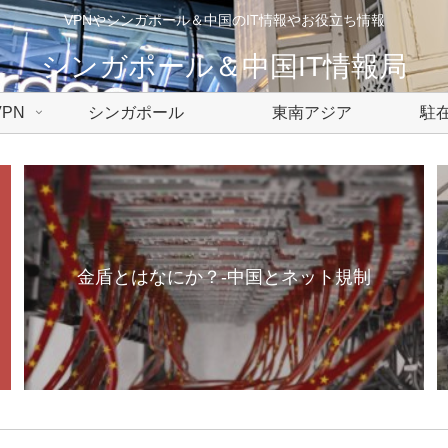
VPNやシンガポール＆中国のIT情報やお役立ち情報
シンガポール＆中国IT情報局
PN
シンガポール
東南アジア
駐在
金盾とはなにか？-中国とネット規制