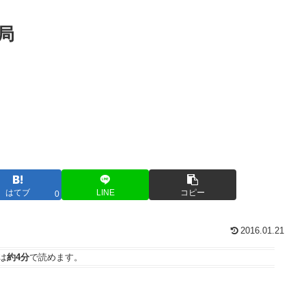
局
はてブ
LINE
コピー
0
2016.01.21
は
約4分
で読めます。