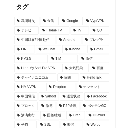
タグ
武漢肺炎
金盾
Google
VyprVPN
テレビ
iHome TV
TV
QQ
中国駐在/中国赴任
Android
プレグラ
LINE
WeChat
iPhone
Gmail
PM2.5
TIM
微信
Hide My Ass! Pro VPN
大気汚染
百度
チャイナユニコム
回避
HelloTalk
HMA VPN
Dropbox
テンセント
中国電信
yahoo!
運営状況
Facebook
ブロック
微博
P2P金融
ポケモンGO
滴滴出行
国際結婚
Grab
Huawei
子猫
SSL
吵吵
Weibo