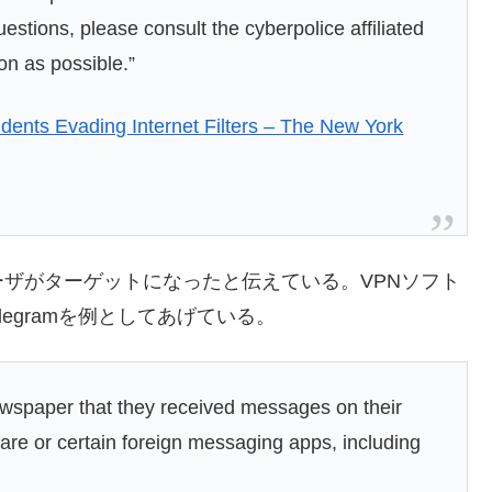
estions, please consult the cyberpolice affiliated
oon as possible.”
idents Evading Internet Filters – The New York
ザがターゲットになったと伝えている。VPNソフト
legramを例としてあげている。
newspaper that they received messages on their
ware or certain foreign messaging apps, including