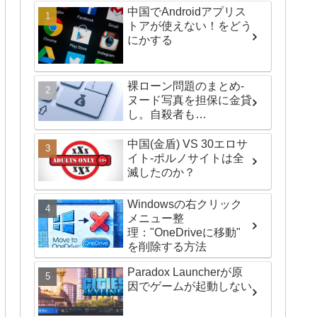
中国でAndroidアプリス
トアが使えない！をどう
にかする
裸ローン問題のまとめ-
ヌード写真を担保に金貸
し。自殺者も…
中国(金盾) VS 30エロサ
イト-ポルノサイトは全
滅したのか？
Windowsの右クリック
メニュー整
理："OneDriveに移動"
を削除する方法
Paradox Launcherが原
因でゲームが起動しない