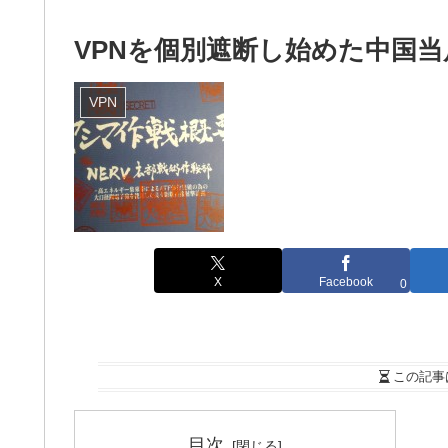
VPNを個別遮断し始めた中国当
VPN
X
Facebook
0
この記事
目次