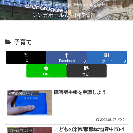
VPNやシンガポール＆中国のIT情報やお役立ち情報
シンガポール＆中国IT情報局
子育て
X
Facebook
はてブ
0
0
LINE
コピー
障害者手帳を申請しよう
ASD(自閉症スペクトラム)
2022.06.27
0
こどもの楽園/服部緑地(豊中市)-4
プレイグラウンド