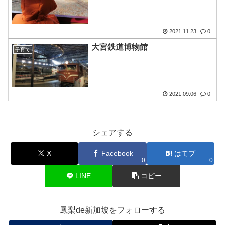
2021.11.23
0
大宮鉄道博物館
子育て
2021.09.06
0
シェアする
X
Facebook
はてブ
0
0
LINE
コピー
鳳梨de新加坡をフォローする