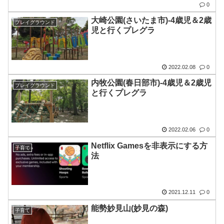
0
大崎公園(さいたま市)-4歳児＆2歳
プレイグラウンド
児と行くプレグラ
2022.02.08
0
内牧公園(春日部市)-4歳児＆2歳児
プレイグラウンド
と行くプレグラ
2022.02.06
0
Netflix Gamesを非表示にする方
子育て
法
2021.12.11
0
能勢妙見山(妙見の森)
子育て