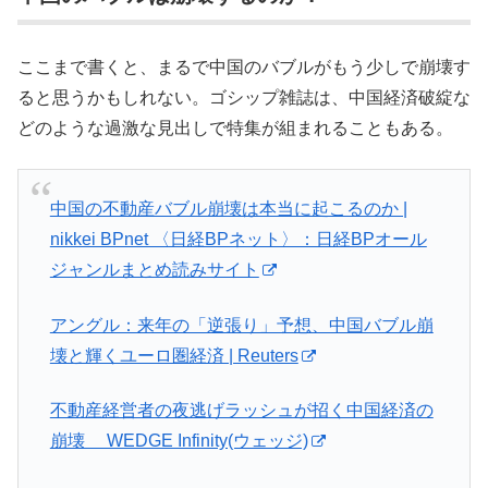
ここまで書くと、まるで中国のバブルがもう少しで崩壊す
ると思うかもしれない。ゴシップ雑誌は、中国経済破綻な
どのような過激な見出しで特集が組まれることもある。
中国の不動産バブル崩壊は本当に起こるのか |
nikkei BPnet 〈日経BPネット〉：日経BPオール
ジャンルまとめ読みサイト
アングル：来年の「逆張り」予想、中国バブル崩
壊と輝くユーロ圏経済 | Reuters
不動産経営者の夜逃げラッシュが招く中国経済の
崩壊 WEDGE Infinity(ウェッジ)