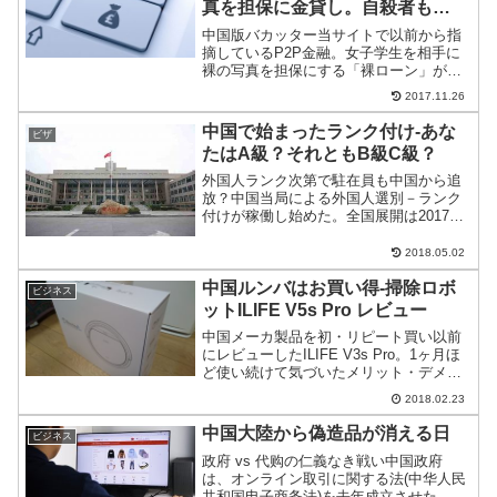
真を担保に金貸し。自殺者も…
中国版バカッター当サイトで以前から指
摘しているP2P金融。女子学生を相手に
裸の写真を担保にする「裸ローン」が社
会問題化。自殺者まででているので、一
2017.11.26
連の問題をまとめた。
中国で始まったランク付け-あな
ビザ
たはA級？それともB級C級？
外国人ランク次第で駐在員も中国から追
放？中国当局による外国人選別－ランク
付けが稼働し始めた。全国展開は2017年
の4月からだが、外国人が多い主要都市で
はすでにテスト運用が始まっている。駐
2018.05.02
在員もランク次第で、在留拒否される可
中国ルンバはお買い得-掃除ロボ
能性がある。皆さん...
ビジネス
ットILIFE V5s Pro レビュー
中国メーカ製品を初・リピート買い以前
にレビューしたILIFE V3s Pro。1ヶ月ほ
ど使い続けて気づいたメリット・デメリ
ットを追加。さらに今回は、ILIFE V5s
2018.02.23
Proを中国メーカ製品で初めてリピート購
入したので合わせてレビュー。
中国大陸から偽造品が消える日
ビジネス
政府 vs 代购の仁義なき戦い中国政府
は、オンライン取引に関する法(中华人民
共和国电子商务法)を去年成立させた。同