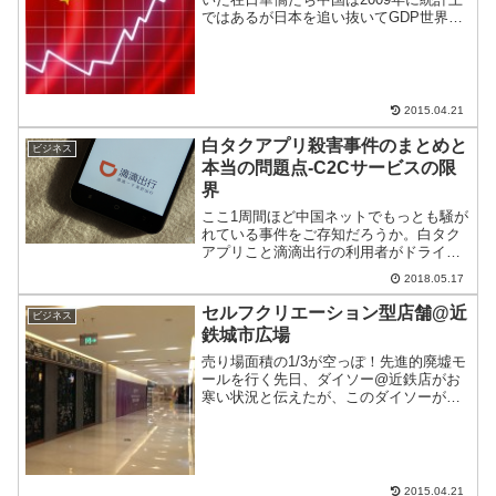
ではあるが日本を追い抜いてGDP世界第
二位に躍進した。その後も伸び続け、最
新データではアメリカの半分にまで迫っ
た。押せ押せムードの中、在日華僑新聞
にセンセーショナ...
2015.04.21
白タクアプリ殺害事件のまとめと
ビジネス
本当の問題点-C2Cサービスの限
界
ここ1周間ほど中国ネットでもっとも騒が
れている事件をご存知だろうか。白タク
アプリこと滴滴出行の利用者がドライバ
乱暴された上、殺害されたというもので
2018.05.17
ある。が、本当に注目したいのは、流行
のC2Cサービスにある限界ではないだろ
セルフクリエーション型店舗@近
ビジネス
うか。ゴシップネタ化...
鉄城市広場
売り場面積の1/3が空っぽ！先進的廃墟モ
ールを行く先日、ダイソー@近鉄店がお
寒い状況と伝えたが、このダイソーが入
っているショッピングモールがあまりに
もムゴイ状態なので、そちらも合わせて
お伝えする。直近で見たショッピングモ
ールの中でも特にスカ...
2015.04.21