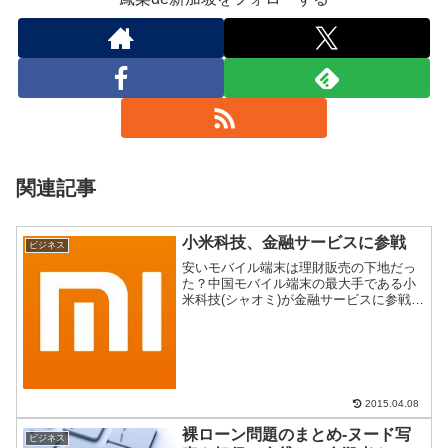
関連記事
小米科技、金融サービスに参戦
ビジネス
安いモバイル端末は理財販売の下地だっ
た？中国モバイル端末の最大手である小
米科技(シャオミ)が金融サービスに参戦を
表明。モバイルで理財サービスを扱って
いるアリババやテンセントに殴りこみを
かけた模様。異業種への参戦は、中国で
は珍しくないが意外だ...
2015.04.08
裸ローン問題のまとめ-ヌード写
ビジネス