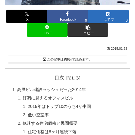
X
Facebook
はてブ
0
0
LINE
コピー
2015.01.23
この記事は
約6分
で読めます。
目次
高層ビル建設ラッシュだった2014年
好調に見えるオフィスビル
2015年はトップ10のうち4が中国
低い空室率
低迷する住宅価格と民間需要
住宅価格は8ヶ月連続下落