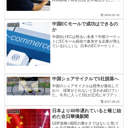
法は2019年1月1日から実施しており、証
明力のない商人による個人ECが違法とな
った。中国から偽造品が消える”その日”は
2019.01.31
来るの...
中国ECモールで成功はできるの
ビジネス
か
中国向けECは明るい未来？中国マーケッ
トにECモール経由で参加する企業が増え
ている(らしい)。日本のECマーケットの
伸びは好調だが、小売市場そのものが飽
和状態にあるので、海外に活路を見出し
ているのだろう。中国向けECで成功はで
きるのか。
中国シェアサイクルで1社脱落へ
ビジネス
中国のシェアサイクルは競争が激化して
おり、採算がとれないと言われ続けてい
た。今月に入って1社が正式にギブアップ
宣言をした。次はどこが脱落するのだろ
2017.06.22
うか？
日本より40年遅れていると報じ始
ビジネス
めた在日華僑新聞
GDP規模=国民の豊かさではないと気づ
いた在日華僑たち中国は2009年に統計上