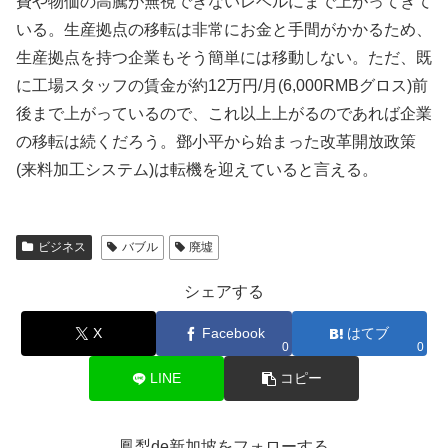
費や物価の高騰が無視できないレベルにまで上がってきて
いる。生産拠点の移転は非常にお金と手間がかかるため、
生産拠点を持つ企業もそう簡単には移動しない。ただ、既
に工場スタッフの賃金が約12万円/月(6,000RMBグロス)前
後まで上がっているので、これ以上上がるのであれば企業
の移転は続くだろう。鄧小平から始まった改革開放政策
(来料加工システム)は転機を迎えていると言える。
ビジネス
バブル
廃墟
シェアする
X
Facebook
はてブ
0
0
LINE
コピー
鳳梨de新加坡をフォローする