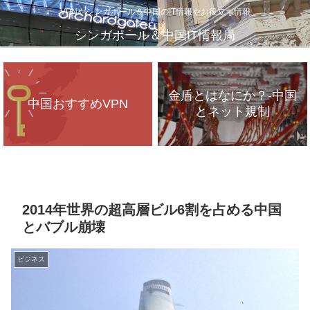
VPNやシンガポール＆中国のIT情報やお役立ち情報
シンガポール＆中国IT情報局
金盾とはなにか？-中国
中国おすすめVPN
とネット規制
VPNが遅いのは、通信
インフラのパンク？
2014年世界の超高層ビル6割を占める中国
とバブル崩壊
ビジネス