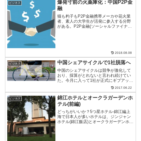
爆発寸前の火薬庫化：中国P2P金
ビジネス
融
猫も杓子もP2P金融携帯メーカや花火業
者、素人の大学生が活発に参入する分野
がある。P2P金融(ソーシャルファイナン
ス)だ。以前取り上げたこの分野、だんだ
んと時限爆弾になりつつある。何が起き
ているのか、詳しく見ていきたい。
2018.08.08
中国シェアサイクルで1社脱落へ
ビジネス
中国のシェアサイクルは競争が激化して
おり、採算がとれないと言われ続けてい
た。今月に入って1社が正式にギブアップ
宣言をした。次はどこが脱落するのだろ
2017.06.22
うか？
錦江ホテルとオークラガーデンホ
ビジネス
テル(前編)
どっちがいいか？5つ星ホテル-錦江編上
海で日本人が多いホテルは、ジンジャン
ホテル(錦江飯店)とオークラガーデンホテ
ル(花園飯店)だろう。それぞれのホテルに
一定期間泊まってみたのでレビュー。ま
ずは、ジンジャンホテルから。