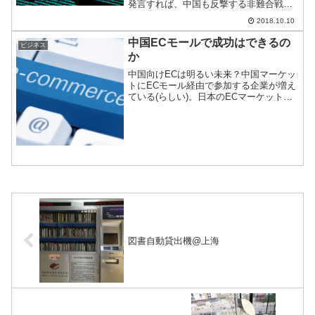
発言すれば、中国も反撃する非難合戦が
止まらない。そんな中、米メディアが、
2018.10.10
中国政府が不正な手段でアメリカの主要
企業にデータアクセスをしていると報
中国ECモールで成功はできるの
ビジネス
道、炎上している。
か
中国向けECは明るい未来？中国マーケッ
トにECモール経由で参加する企業が増え
ている(らしい)。日本のECマーケットの
伸びは好調だが、小売市場そのものが飽
和状態にあるので、海外に活路を見出し
ているのだろう。中国向けECで成功はで
きるのか。
図書自動貸出機@上海