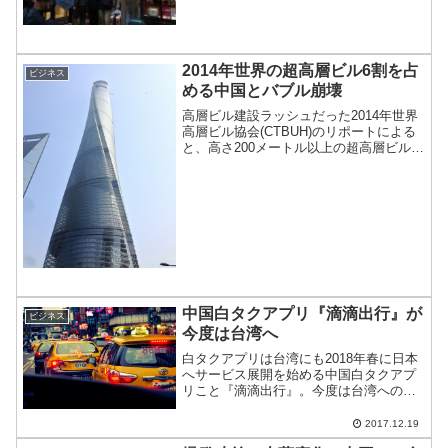
2014年世界の超高層ビル6割を占
ビジネス
める中国とバブル崩壊
高層ビル建設ラッシュだった2014年世界
高層ビル協会(CTBUH)のリポートによる
と、高さ200メートル以上の超高層ビルが
2014年だけで97棟完成し、そのうち中国
だけで58棟と去年比で61％も増加した。
これは、世界の超高層ビルのうち半分
以...
中国白タクアプリ『滴滴出行』が
ビジネス
今度は台湾へ
白タクアプリは台湾にも2018年春に日本
へサービス展開を始める中国白タクアプ
リこと『滴滴出行』。今度は台湾への進
出を始めるようで運転手の募集を開始し
ている。サービスへの注目は高いが、ど
2017.12.19
うなるのだろうか？