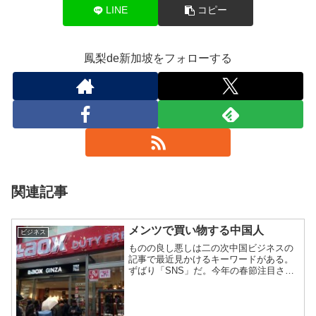
LINE
コピー
鳳梨de新加坡をフォローする
関連記事
メンツで買い物する中国人
ビジネス
ものの良し悪しは二の次中国ビジネスの
記事で最近見かけるキーワードがある。
ずばり「SNS」だ。今年の春節注目され
た「爆買い」の火付け役としてみている
のだ。ただ、中国における口コミは、そ
れほど影響力があるのだろうか？