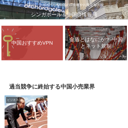
VPNやシンガポール＆中国のIT情報やお役立ち情報
シンガポール＆中国IT情報局
金盾とはなにか？-中国
中国おすすめVPN
とネット規制
VPNが遅いのは、通信
インフラのパンク？
過当競争に終始する中国小売業界
ビジネス