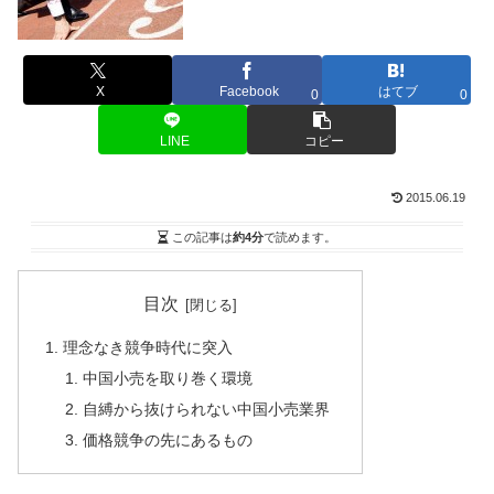
X
Facebook
はてブ
0
0
LINE
コピー
2015.06.19
この記事は
約4分
で読めます。
目次
理念なき競争時代に突入
中国小売を取り巻く環境
自縛から抜けられない中国小売業界
価格競争の先にあるもの