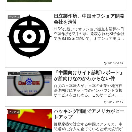
日立製作所、中国オフショア開発
ビジネス
会社を清算
HISSに続いてオフショア拠点も清算へ日
立製作所が2月の頭に発表されたSI子会社
であるHISSに続いて、オフショア拠点も
精算される見通しとなった。もともと年
間10%近い人件費とオフィスコストに加
えて、円安がトドメを刺した結果になっ
たようだ。
2015.04.07
『中国向けサイト診断レポート』
ビジネス
が誰向けなのかわからない件
百度の日本法人が、日本の企業や地方自
治体向けにネットでのインバウンド支援
サービスをはじめる。このサービス、考
えれば考えるほど誰向けなのかがわから
2017.12.17
ないのだ。なぜか？を解説。中国に特化
したサイト診断サービス日経新聞社が
ハッキング問題でアメリカがヒー
ビジネス
『中国向けサイト診断レポー...
トアップ
貿易摩擦で対立する中国とアメリカ。中
間選挙に介入を企てていると米大統領が