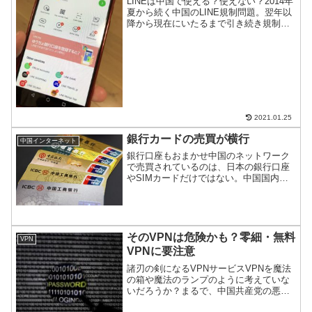
LINEは中国で使える？使えない？2014年
夏から続く中国のLINE規制問題。翌年以
降から現在にいたるまで引き続き規制さ
れており、基本的に中国国内では使えな
い。AndroidとiPhone、それぞれでLINE
が使えるパターンと使えないパター...
2021.01.25
銀行カードの売買が横行
中国インターネット
銀行口座もおまかせ中国のネットワーク
で売買されているのは、日本の銀行口座
やSIMカードだけではない。中国国内の
銀行口座やカードも売買されているので
ご紹介。
そのVPNは危険かも？零細・無料
VPN
VPNに要注意
諸刃の剣になるVPNサービスVPNを魔法
の箱や魔法のランプのように考えていな
いだろうか？まるで、中国共産党の悪夢
を取り払ってくれるまじない師のよう