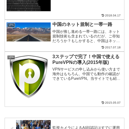
に。しかし、選択を誤るととんでもない
災難が自分に降りかかる。VPNの危険性
－零細VPNサービス...
2018.04.17
中国のネット規制と一帯一路
VPN
中国が推し進める一帯一路には、ネット
規制技術も含まれているのだが、ご存知
だろうか？もしかすると、中国はネット
規制技術の輸出大国になるかもしれな
2017.07.18
い。
3ステップで完了！中国で使える
VPN
PureVPNの導入(2015年版)
VPNサービスの申し込みから使い方まで
海外はもちろん、中国でも動作の確認が
できているPureVPN。当サイトでも紹介
しているHide My Ass! Pro VPNと同じ
で、英語がベース。しかし、英語がわか
らなくても導入はとてもかんたん。説...
2015.05.07
監視カメラによるAI顔認証はすでに運用