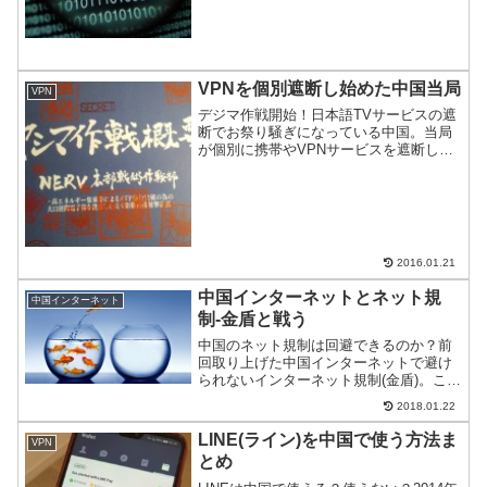
VPNを個別遮断し始めた中国当局
VPN
デジマ作戦開始！日本語TVサービスの遮
断でお祭り騒ぎになっている中国。当局
が個別に携帯やVPNサービスを遮断して
いるとのこと。事件の詳細と拭えない疑
惑を取り上げる。
2016.01.21
中国インターネットとネット規
中国インターネット
制-金盾と戦う
中国のネット規制は回避できるのか？前
回取り上げた中国インターネットで避け
られないインターネット規制(金盾)。この
ままでは、Facebookを使うことも、
2018.01.22
Youtubeで動画も見られない。何よりも
Googleが規制されて検索ができないのが
LINE(ライン)を中国で使う方法ま
VPN
つら...
とめ