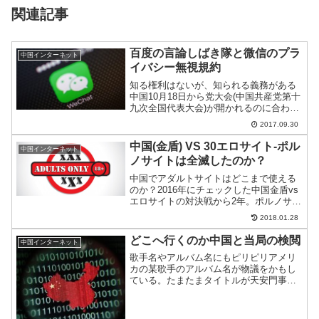
関連記事
百度の言論しばき隊と微信のプラ
中国インターネット
イバシー無視規約
知る権利はないが、知られる義務がある
中国10月18日から党大会(中国共産党第十
九次全国代表大会)が開かれるのに合わせ
て、国内では規制が強化されている。検
2017.09.30
索サイト企業はサイバーポリスを結成、
テンセントはプライバシー無視を掲げ
中国(金盾) VS 30エロサイト-ポル
中国インターネット
る。情報・言論統制...
ノサイトは全滅したのか？
中国でアダルトサイトはどこまで使える
のか？2016年にチェックした中国金盾vs
エロサイトの対決戦から2年。ポルノサイ
ト全滅に意欲的な習近平政権の”いま”をチ
2018.01.28
ェックした。海外系と日系あわせて30サ
イトをチェックしたが、その結果はいか
どこへ行くのか中国と当局の検閲
中国インターネット
に…？
歌手名やアルバム名にもピリピリアメリ
カの某歌手のアルバム名が物議をかもし
ている。たまたまタイトルが天安門事件
の同年ということが理由らしい。この国
の検閲はどこへ行こうとしているのだろ
うか？