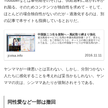
Youtuberなどは黎明期をのぞけば、供給過剰に遅かれ早か
れ陥る。そのためコンテンツが独自性を求めて－そして、
ほとんどの場合独自性がないのだが－過激化するのは、別
の記事で本サイトも指摘しているとおりだ。
中国版ニコ生を規制へ－風紀取り締まり強化
違法風俗サービスに当局が本腰光棍節快樂！さて、皆さん
「ニコ生」をご存知だろうか。ネット上の個人放送サービ
スである。このニコ生の中国版サービスが中国当局の許可
制へと変わるのでご紹介。
2016.11.11
jcvisa.info
ヤンママが一律悪いとは言わない。しかし、分別つかない
人たちに感化することを考えれば妥当かもしれない。ヤン
ママの次は、シンママあたりが規制されそうである。
同性愛など一部は撤回