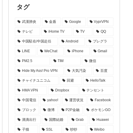
タグ
武漢肺炎
金盾
Google
VyprVPN
テレビ
iHome TV
TV
QQ
中国駐在/中国赴任
Android
プレグラ
LINE
WeChat
iPhone
Gmail
PM2.5
TIM
微信
Hide My Ass! Pro VPN
大気汚染
百度
チャイナユニコム
回避
HelloTalk
HMA VPN
Dropbox
テンセント
中国電信
yahoo!
運営状況
Facebook
ブロック
微博
P2P金融
ポケモンGO
滴滴出行
国際結婚
Grab
Huawei
子猫
SSL
吵吵
Weibo