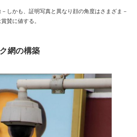
像－しかも、証明写真と異なり顔の角度はさまざま－
は賞賛に値する。
ク網の構築