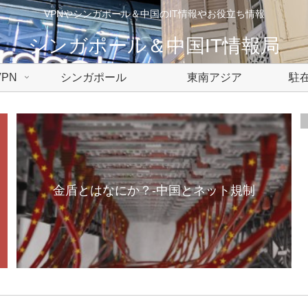
VPNやシンガポール＆中国のIT情報やお役立ち情報
シンガポール＆中国IT情報局
PN
シンガポール
東南アジア
駐在
金盾とはなにか？-中国とネット規制