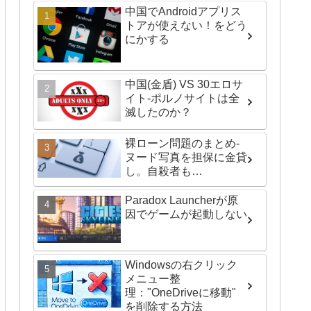
中国でAndroidアプリス
トアが使えない！をどう
にかする
中国(金盾) VS 30エロサ
イト-ポルノサイトは全
滅したのか？
裸ローン問題のまとめ-
ヌード写真を担保に金貸
し。自殺者も…
Paradox Launcherが原
因でゲームが起動しない
Windowsの右クリック
メニュー整
理："OneDriveに移動"
を削除する方法