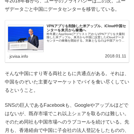
年2018年春から、ユーザのプライバシーは二の次。ユー
ザデータごと中国にデータセンターを移管している。
VPNアプリを削除した米アップル、iCloud中国セ
ンターを来月から稼働へ
昨年夏にAppStore(アプリストア)からVPNアプリを大量削
除した米アップル。来月から中国に設置したiCloudデータ
センターの稼働を開始する。対象となるのは中国アカウン
ト。手持ちのアップルアカウントが中国ならば、ラストチ
ャンスである。
2018.01.11
jcvisa.info
そんな中国にすり寄る両社ともに共通点がある。それは、
中国をのぞいた主要なマーケットでパイを食い尽くしてい
るということ。
SNSの巨人であるFacebookも、Googleやアップルほどで
はないが、既存市場でこれ以上シェアを取るのは難しい。
そのため同社も中国市場へのラブコールを続けている。先
月も、香港経由で中国に子会社の法人登記をしたものの、