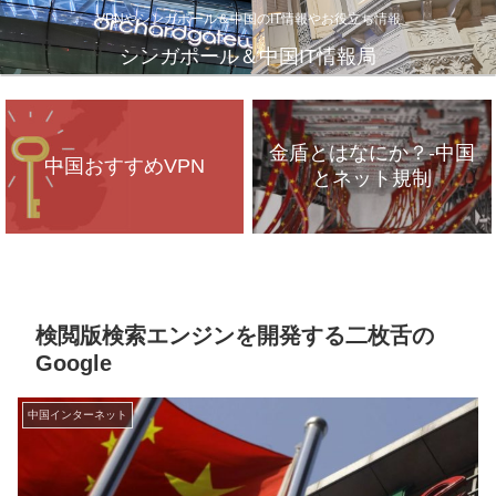
VPNやシンガポール＆中国のIT情報やお役立ち情報
シンガポール＆中国IT情報局
金盾とはなにか？-中国
中国おすすめVPN
とネット規制
VPNが遅いのは、通信
インフラのパンク？
検閲版検索エンジンを開発する二枚舌の
Google
中国インターネット