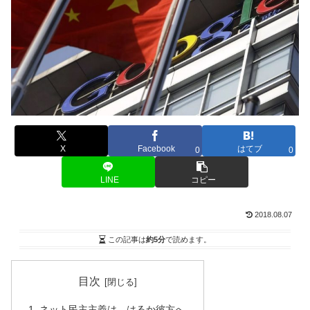
X
Facebook
はてブ
0
0
LINE
コピー
2018.08.07
この記事は
約5分
で読めます。
目次
ネット民主主義は、はるか彼方へ