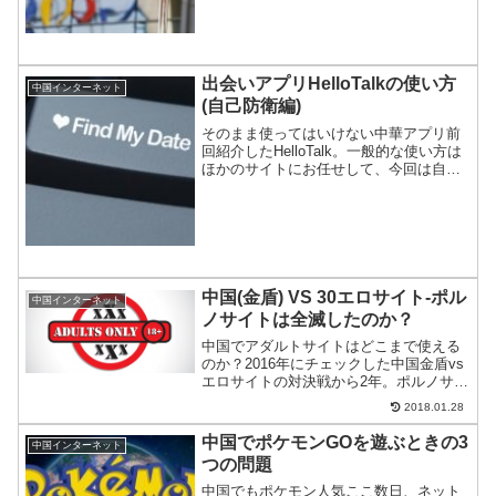
としている。当局の規制は暴走気味であ
る。
出会いアプリHelloTalkの使い方
中国インターネット
(自己防衛編)
そのまま使ってはいけない中華アプリ前
回紹介したHelloTalk。一般的な使い方は
ほかのサイトにお任せして、今回は自己
防衛のための設定をご紹介。
中国(金盾) VS 30エロサイト-ポル
中国インターネット
ノサイトは全滅したのか？
中国でアダルトサイトはどこまで使える
のか？2016年にチェックした中国金盾vs
エロサイトの対決戦から2年。ポルノサイ
ト全滅に意欲的な習近平政権の”いま”をチ
2018.01.28
ェックした。海外系と日系あわせて30サ
イトをチェックしたが、その結果はいか
中国でポケモンGOを遊ぶときの3
中国インターネット
に…？
つの問題
中国でもポケモン人気ここ数日、ネット