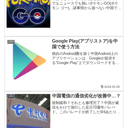
でもニュースでも熱いポケモンGO(ポケ
モン ゴー)。諸事情から遊べない中国でど
うやったら遊べるのかを紹介。
Google Play(アプリストア)を中
VPN
国で使う方法
独自のAndroid圏を築く中国Android上の
アプリケーションは、Googleが提供す
る”Google Play”上でダウンロードするの
が一般的。しかし、Googleを完全に締め
出している中国では、ちょっとしたテク
ニックが必要なのでご紹...
2018.03.28
中国電信の通信劣化が改善中…？
VPN
規制緩和？それとも修理完了？中国が威
信をかけて強行した反日70週年パレー
ド。このパレードが終了した9/4あたりか
ら中国電信の速度が徐々にではあるが回
復しつつある。天津爆発事故の風化が進
んだことも一因かもしれない。