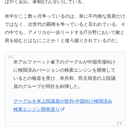
ばやく反応。牽制(けんせい)している。
米中がここ数ヶ月争っているのは、単に不均衡な貿易だけ
ではなく、次世代の覇権を争っていると言われている。そ
の中でも、アメリカが一歩リードするIT分野において敵と
肩を組むとはなにごとか！と後ろ蹴りされているのだ。
米アルファベット傘下のグーグルが中国市場向け
に検閲済みバージョンの検索エンジンを開発して
いるとの報道を受け、米共和、民主両党の上院議
員のグループが同社を糾弾した。
グーグルを米上院議員が批判-中国向け検閲済み
検索エンジン開発巡り