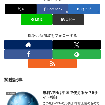
X
Facebook
はてブ
0
0
LINE
コピー
鳳梨de新加坡をフォローする
関連記事
無料VPNは中国で使えるか？9サ
VPN比較
イト検証
この無料VPNの記事は1年以上前のもので