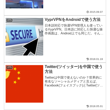
2015.09.07
VyprVPNをAndroidで使う方法
VPN
日本語対応で快適VPN管理人も使ってい
るVyprVPN。日本語に対応した快適な操
作画面は、Android上でも同じだ。そんな
接続アプリの導入から使い方までをご紹
介。iPhoneでも同じ操作で使えるので、
参考にして欲しい。
2018.01.19
Twitter(ツイッター)を中国で使う
VPN
方法
Twitterは中国で使えないのか？世界的に
有名なソーシャルメディアと言えば、
Facebook(フェイスブック)とTwitter(ツイ
ッター)である。中国では、この手の海外
ソーシャルメディアが統制されているの
だが、抜け道がないか探してみたの...
2018.05.01