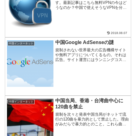
す。最新記事はこちら無料VPNの今はど
うなのか？中国で使えそうなVPNを分類
分けすると支払いが必要なもの(有料)、不
要なもの(無料)がある。また、運営主体の
所在地で中華系、欧米系、日系の3種類が
ある。...
2018.08.07
中国Google AdSenseの謎
中国インターネット
規制されない世界最大の広告機構サイト
や無料アプリについてくるもの。それは
広告。サイト運営にはランニングコスト
がかかるので、広告から入ってくる収入
はわずかでもありがたいものだ。このネ
ット広告分野で一番強力なブランドは
Googleだ。このGoo...
中国当局、香港・台湾曲中心に
中国インターネット
120曲を禁止
規制を次々と発表中国当局がネットで流
行の120曲を暴力的として禁止した。理由
がみだらで暴力的とのこと。これら曲を
公開している場合、ネット上から削除し
ないとサイト管理者を厳重に取り締まる