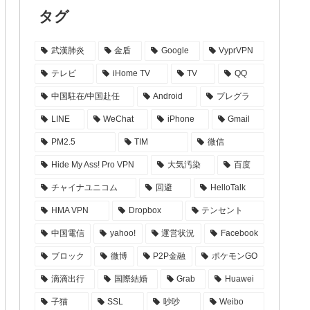
タグ
武漢肺炎
金盾
Google
VyprVPN
テレビ
iHome TV
TV
QQ
中国駐在/中国赴任
Android
プレグラ
LINE
WeChat
iPhone
Gmail
PM2.5
TIM
微信
Hide My Ass! Pro VPN
大気汚染
百度
チャイナユニコム
回避
HelloTalk
HMA VPN
Dropbox
テンセント
中国電信
yahoo!
運営状況
Facebook
ブロック
微博
P2P金融
ポケモンGO
滴滴出行
国際結婚
Grab
Huawei
子猫
SSL
吵吵
Weibo