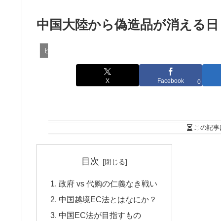
中国大陸から偽造品が消える日
ビジネス
X
Facebook
0
この記事
目次
政府 vs 代购の仁義なき戦い
中国越境EC法とはなにか？
中国EC法が目指すもの