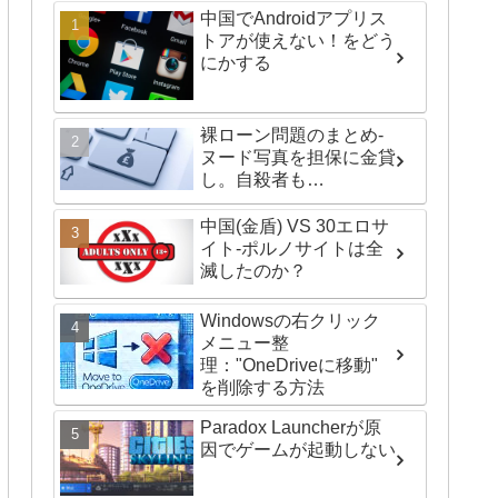
中国でAndroidアプリス
トアが使えない！をどう
にかする
裸ローン問題のまとめ-
ヌード写真を担保に金貸
し。自殺者も…
中国(金盾) VS 30エロサ
イト-ポルノサイトは全
滅したのか？
Windowsの右クリック
メニュー整
理："OneDriveに移動"
を削除する方法
Paradox Launcherが原
因でゲームが起動しない