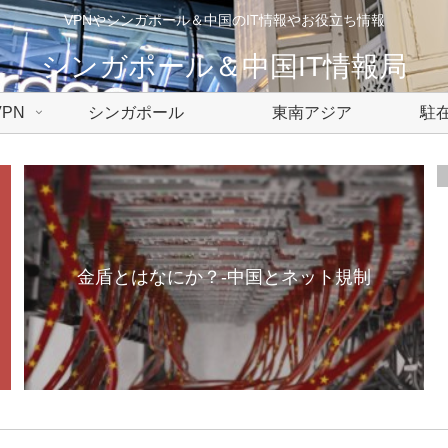
VPNやシンガポール＆中国のIT情報やお役立ち情報
シンガポール＆中国IT情報局
PN
シンガポール
東南アジア
駐在
金盾とはなにか？-中国とネット規制