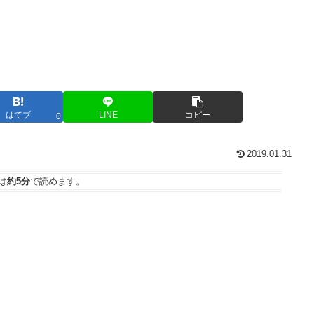
はてブ
LINE
コピー
0
2019.01.31
は
約5分
で読めます。