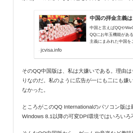
中国の拝金主義は
中国と言えばQQやWe
QQにお年玉機能があ
主義にまみれた中国を
jcvisa.info
そのQQ中国版は、私は大嫌いである。理由
りなのだ。私のように広告が一にも二にも嫌いな人間
なかった。
ところがこのQQ Internationalのパソ
Windows 8.1以降の可変DPI環境ではいろ