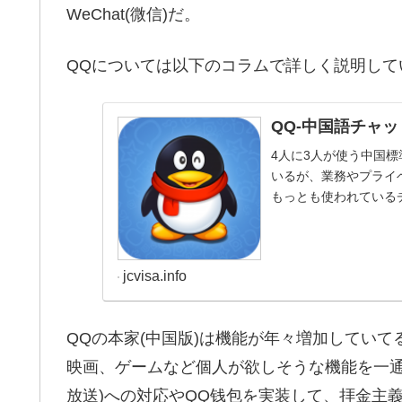
WeChat(微信)だ。
QQについては以下のコラムで詳しく説明して
QQ-中国語チャ
4人に3人が使う中国
いるが、業務やプライ
もっとも使われている
とデメリットを紹介。..
jcvisa.info
QQの本家(中国版)は機能が年々増加してい
映画、ゲームなど個人が欲しそうな機能を一通
放送)への対応やQQ钱包を実装して、拝金主