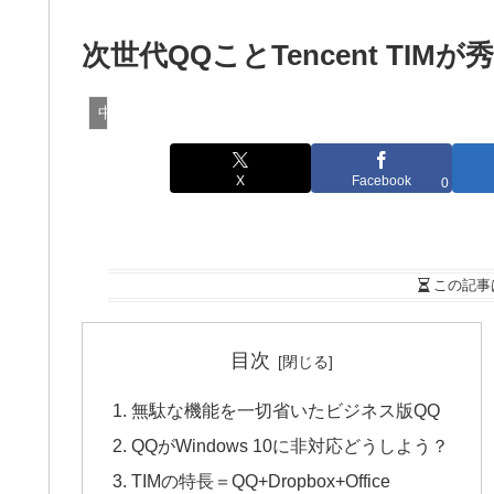
次世代QQことTencent TI
中国インターネット
X
Facebook
0
この記事
目次
無駄な機能を一切省いたビジネス版QQ
QQがWindows 10に非対応どうしよう？
TIMの特長＝QQ+Dropbox+Office