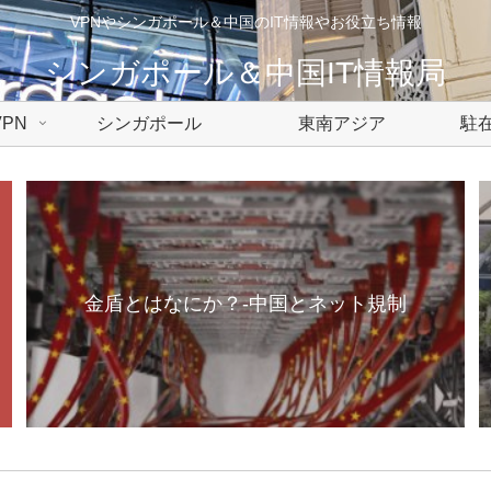
VPNやシンガポール＆中国のIT情報やお役立ち情報
シンガポール＆中国IT情報局
PN
シンガポール
東南アジア
駐在
金盾とはなにか？-中国とネット規制