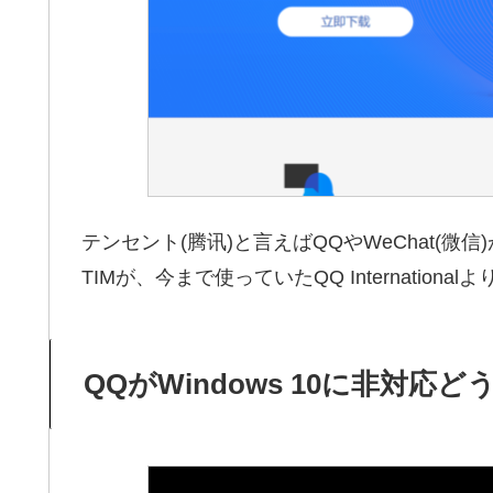
テンセント(腾讯)と言えばQQやWeChat(微信
TIMが、今まで使っていたQQ Internati
QQがWindows 10に非対応