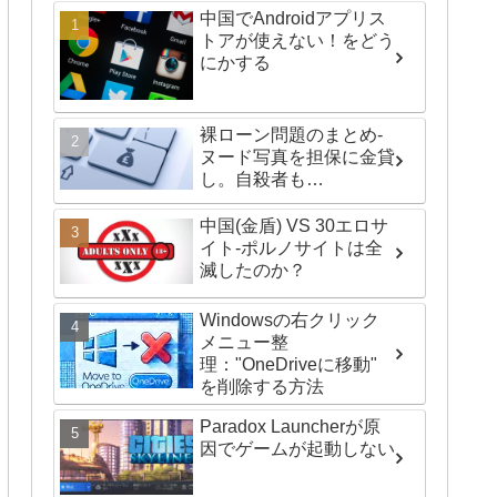
中国でAndroidアプリス
トアが使えない！をどう
にかする
裸ローン問題のまとめ-
ヌード写真を担保に金貸
し。自殺者も…
中国(金盾) VS 30エロサ
イト-ポルノサイトは全
滅したのか？
Windowsの右クリック
メニュー整
理："OneDriveに移動"
を削除する方法
Paradox Launcherが原
因でゲームが起動しない