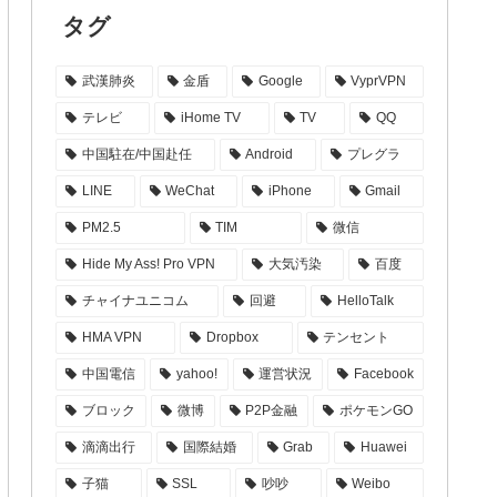
タグ
武漢肺炎
金盾
Google
VyprVPN
テレビ
iHome TV
TV
QQ
中国駐在/中国赴任
Android
プレグラ
LINE
WeChat
iPhone
Gmail
PM2.5
TIM
微信
Hide My Ass! Pro VPN
大気汚染
百度
チャイナユニコム
回避
HelloTalk
HMA VPN
Dropbox
テンセント
中国電信
yahoo!
運営状況
Facebook
ブロック
微博
P2P金融
ポケモンGO
滴滴出行
国際結婚
Grab
Huawei
子猫
SSL
吵吵
Weibo