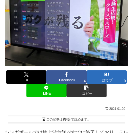
X
Facebook
はてブ
4
0
LINE
コピー
2021.01.29
この記事は
約4分
で読めます。
シンガポールでは地上波放送がすでに終了しており、テレ