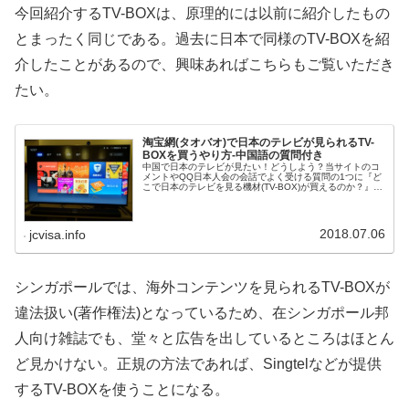
今回紹介するTV-BOXは、原理的には以前に紹介したもの
とまったく同じである。過去に日本で同様のTV-BOXを紹
介したことがあるので、興味あればこちらもご覧いただき
たい。
淘宝網(タオバオ)で日本のテレビが見られるTV-
BOXを買うやり方-中国語の質問付き
中国で日本のテレビが見たい！どうしよう？当サイトのコ
メントやQQ日本人会の会話でよく受ける質問の1つに『ど
こで日本のテレビを見る機材(TV-BOX)が買えるのか？』が
ある。そこで、淘宝網(タオバオ)で日本のテレビ番組など
が見られる機材のゲッ...
2018.07.06
jcvisa.info
シンガポールでは、海外コンテンツを見られるTV-BOXが
違法扱い(著作権法)となっているため、在シンガポール邦
人向け雑誌でも、堂々と広告を出しているところはほとん
ど見かけない。正規の方法であれば、Singtelなどが提供
するTV-BOXを使うことになる。