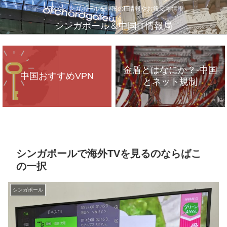
VPNやシンガポール＆中国のIT情報やお役立ち情報
シンガポール＆中国IT情報局
金盾とはなにか？-中国
中国おすすめVPN
とネット規制
VPNが遅いのは、通信
インフラのパンク？
シンガポールで海外TVを見るのならばこ
の一択
シンガポール