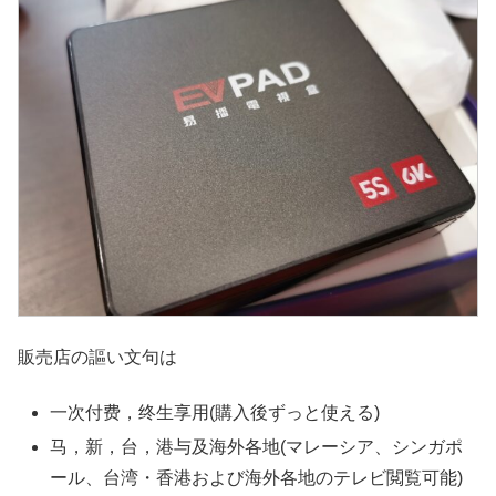
販売店の謳い文句は
一次付费，终生享用(購入後ずっと使える)
马，新，台，港与及海外各地(マレーシア、シンガポ
ール、台湾・香港および海外各地のテレビ閲覧可能)