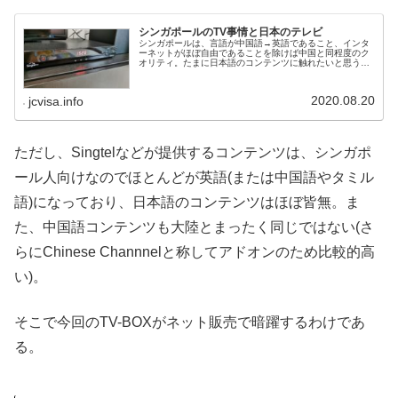
シンガポールのTV事情と日本のテレビ
シンガポールは、言語が中国語→英語であること、インタ
ーネットがほぼ自由であることを除けば中国と同程度のク
オリティ。たまに日本語のコンテンツに触れたいと思う人
へ、メモ書き兼ねて記事化。
2020.08.20
jcvisa.info
ただし、Singtelなどが提供するコンテンツは、シンガポ
ール人向けなのでほとんどが英語(または中国語やタミル
語)になっており、日本語のコンテンツはほぼ皆無。ま
た、中国語コンテンツも大陸とまったく同じではない(さ
らにChinese Channnelと称してアドオンのため比較的高
い)。
そこで今回のTV-BOXがネット販売で暗躍するわけであ
る。