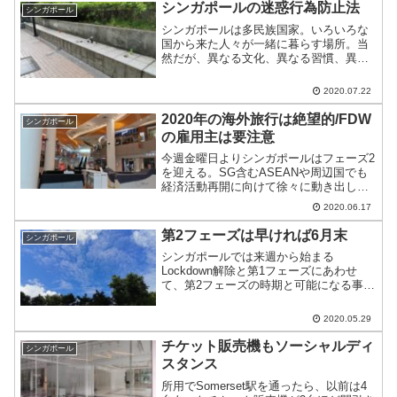
シンガポールの迷惑行為防止法
シンガポール
シンガポールは多民族国家。いろいろな
国から来た人々が一緒に暮らす場所。当
然だが、異なる文化、異なる習慣、異な
る理解は迷惑行為(トラブル)を生み出す。
それを一律禁止するのがシンガポール。
2020.07.22
ハダカ見せたりすると刑罰受けるのご存
知だろうか？
2020年の海外旅行は絶望的/FDW
シンガポール
の雇用主は要注意
今週金曜日よりシンガポールはフェーズ2
を迎える。SG含むASEANや周辺国でも
経済活動再開に向けて徐々に動き出して
いる一方で、海外旅行は年内いっぱい難
2020.06.17
しそうである。
第2フェーズは早ければ6月末
シンガポール
シンガポールでは来週から始まる
Lockdown解除と第1フェーズにあわせ
て、第2フェーズの時期と可能になる事項
を列挙・公開した。経済活動再開のため
のスケジュールが着実に進んでいる。
2020.05.29
チケット販売機もソーシャルディ
シンガポール
スタンス
所用でSomerset駅を通ったら、以前は4