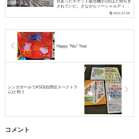
台あったチケット販売機が2台ほど間引き
されていた。さながらソーシャルディス
タンスのようだ。キャッシュレス化が進
2021.07.05
み銀行カードやスマホでも地下鉄やバス
の乗り降りができる以上、維持コストの
かかるこの手の...
Happy “Niu” Year
シンガポールでASD(自閉症スペクトラ
ム)と戦う
コメント