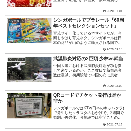
颜，祝愿鼠
2020.01.01
シンガポールでプラレール『60周
シンガポール
年ベストセレクションセット』
育児サイト化している本サイトだが、今
回もやはり育児ネタ。シンガポールは日
本の商品が山のように輸入される国で、
その普及率は香港並。そんなシンガポー
2020.09.14
ルでまれに会う宝の山を発見したのでご
紹介。
武漢肺炎対応の2巨頭 少林vs武当
シンガポール
中国大陸における武漢肺炎対応が功を奏
して来ているのか、ここ数日で新規患者
数は激減。初期段階で中国の次に患者数
が多かったシンガポールも人口密度の割
には患者数は多くない。そんな中国・シ
2020.03.02
ンガポールを少林と武当に例えた動画が
話題に。
QRコードでチケット発行は是か
シンガポール
非か
シンガポールではKTV(日本のキャバクラ)
で発生したクラスタのおかげで、2週間で
規制が再強化。各施設では空間ごとの許
容範囲を超えないためにチケット発行(ま
2021.07.19
たは予約)が順次実施されている。