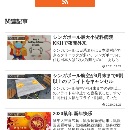
関連記事
シンガポール最大小児科病院
シンガポール
KKHで夜間外来
シンガポールは日系または日本語対応で
きるクリニックが多い。シンガポールに
住む日本人は4万人程度なのに、あちらこ
ちらで見かける。しかし、夜間となると
2021.02.22
そうはいかない。そんな緊急対応の体験
録をご紹介。
シンガポール航空が4月末まで9割
シンガポール
以上のフライトをキャンセル
シンガポール航空が4月末までの9割以上
のフライトを中止する旨発表した。すで
に同社は大幅なフライト削減していた
が、今回の発表で最低限以外はすべて運
2020.03.23
行停止となる。
2020鼠年 新年快乐
シンガポール
鼠年大吉喜气扬，鼠头扬扬好运来，鼠眼
圆圆看祥瑞，鼠须翘翘钱满园，鼠身摆摆
业登高，鼠尾扫扫体健安，鼠声震震尽欢