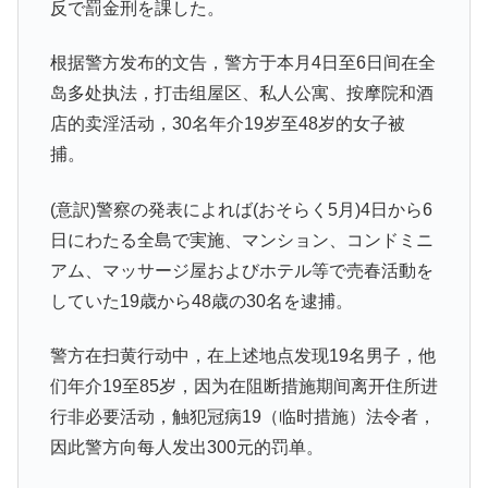
反で罰金刑を課した。
根据警方发布的文告，警方于本月4日至6日间在全
岛多处执法，打击组屋区、私人公寓、按摩院和酒
店的卖淫活动，30名年介19岁至48岁的女子被
捕。
(意訳)警察の発表によれば(おそらく5月)4日から6
日にわたる全島で実施、マンション、コンドミニ
アム、マッサージ屋およびホテル等で売春活動を
していた19歳から48歳の30名を逮捕。
警方在扫黄行动中，在上述地点发现19名男子，他
们年介19至85岁，因为在阻断措施期间离开住所进
行非必要活动，触犯冠病19（临时措施）法令者，
因此警方向每人发出300元的罚单。