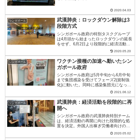
Service(Food outlets, markets,
supermarkets, clinics, hosp...
2020.04.03
武漢肺炎：ロックダウン解除は3
シンガポール
段階方式
シンガポール政府の特別タスクグループ
は4月頭から始まったロックダウンの延長
をせず、6月2日より段階的に経済活動解
除に踏み切る。
2020.05.20
ワクチン接種の加速へ動いたシン
シンガポール
ガポール政府
シンガポール政府は5月中旬から6月中旬
まで集団感染を受けてフェーズ2(規制強
化)に動いた。同時に感染集団元になって
いた学校への集団接種を加速させるとと
2021.06.12
もに、全年齢の市民へワクチン接種をす
すめる動きに転じた。
武漢肺炎：経済活動を段階的に再
シンガポール
開へ
シンガポール政府の武漢肺炎特別チーム
は、経済活動の再開に向けた段階的な処
置を決定。外国人出稼ぎ労働者向けの寄
宿舎(dormitory)ではまだ発生しているも
2020.05.02
のの、ローカルでの感染減少を受けたも