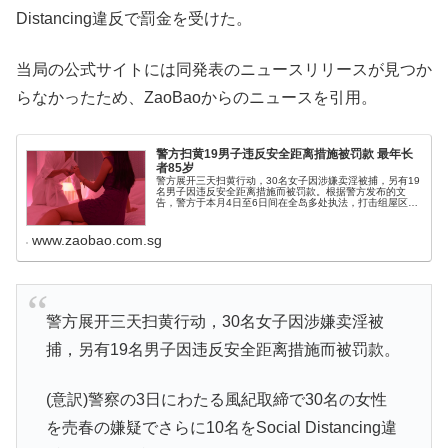
Distancing違反で罰金を受けた。
当局の公式サイトには同発表のニュースリリースが見つか
らなかったため、ZaoBaoからのニュースを引用。
警方扫黄19男子违反安全距离措施被罚款 最年长
者85岁
警方展开三天扫黄行动，30名女子因涉嫌卖淫被捕，另有19
名男子因违反安全距离措施而被罚款。根据警方发布的文
告，警方于本月4日至6日间在全岛多处执法，打击组屋区、
私人公寓、按摩院和酒店的卖淫活动，30名年介19岁至48
岁的女子被捕。
www.zaobao.com.sg
警方展开三天扫黄行动，30名女子因涉嫌卖淫被
捕，另有19名男子因违反安全距离措施而被罚款。
(意訳)警察の3日にわたる風紀取締で30名の女性
を売春の嫌疑でさらに10名をSocial Distancing違