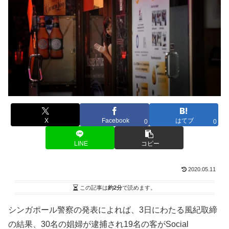
X
Facebook
はてブ
0
0
LINE
コピー
2020.05.11
この記事は
約2分
で読めます。
シンガポール警察の発表によれば、3日にわたる風紀取締
の結果、30名の娼婦が逮捕され19名の客がSocial