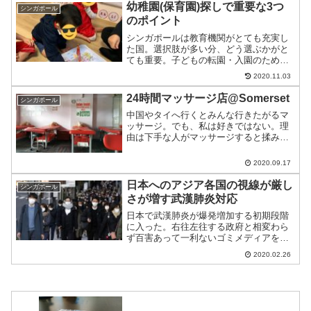
の。
幼稚園(保育園)探しで重要な3つ
シンガポール
のポイント
シンガポールは教育機関がとても充実し
た国。選択肢が多い分、どう選ぶかがと
ても重要。子どもの転園・入園のために
いろいろ周ったので、そのとき重要だと
2020.11.03
思った5つのポイントを紹介。
24時間マッサージ店@Somerset
シンガポール
中国やタイへ行くとみんな行きたがるマ
ッサージ。でも、私は好きではない。理
由は下手な人がマッサージすると揉み返
しでさらにひどくなるから。最近、いい
場所を見つけたのでご紹介。
2020.09.17
日本へのアジア各国の視線が厳し
シンガポール
さが増す武漢肺炎対応
日本で武漢肺炎が爆発増加する初期段階
に入った。右往左往する政府と相変わら
ず百害あって一利ないゴミメディアをよ
そに、各国が日本排除に乗り出した。そ
2020.02.26
れだけ事態は深刻化、海外政府が自国防
衛のために対応強化に乗り出した。