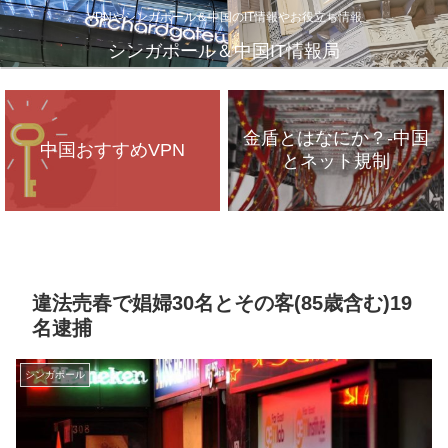
VPNやシンガポール＆中国のIT情報やお役立ち情報
シンガポール＆中国IT情報局
金盾とはなにか？-中国
中国おすすめVPN
とネット規制
VPNが遅いのは、通信
インフラのパンク？
違法売春で娼婦30名とその客(85歳含む)19
名逮捕
シンガポール