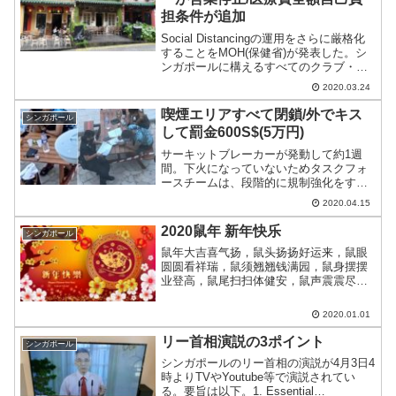
担条件が追加
Social Distancingの運用をさらに厳格化
することをMOH(保健省)が発表した。シ
ンガポールに構えるすべてのクラブ・バ
ーの営業停止を中心としており、タイや
2020.03.24
インドネシアと同類の処置となる。
喫煙エリアすべて閉鎖/外でキス
シンガポール
して罰金600S$(5万円)
サーキットブレーカーが発動して約1週
間。下火になっていないためタスクフォ
ースチームは、段階的に規制強化をすす
めており喫煙エリアが本日からすべて閉
2020.04.15
鎖となる。
2020鼠年 新年快乐
シンガポール
鼠年大吉喜气扬，鼠头扬扬好运来，鼠眼
圆圆看祥瑞，鼠须翘翘钱满园，鼠身摆摆
业登高，鼠尾扫扫体健安，鼠声震震尽欢
颜，祝愿鼠
2020.01.01
リー首相演説の3ポイント
シンガポール
シンガポールのリー首相の演説が4月3日4
時よりTVやYoutube等で演説されてい
る。要旨は以下。1. Essential