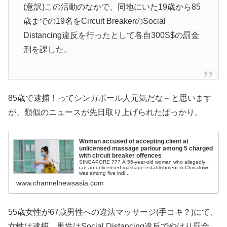
(意訳)この活動のなかで、同地にいた19歳から85
歳までの19名をCircuit BreakerのSocial
Distancing違反を行ったとして各自300S$の罰金
刑を課した。
85歳で逮捕！ってシンガポール人元気だな～と思います
が、類似のニュースが先日取り上げられたばっかり。
Woman accused of accepting client at
unlicensed massage parlour among 5 charged
with circuit breaker offences
SINGAPORE ??? A 55-year-old woman who allegedly
ran an unlicensed massage establishment in Chinatown
was among five indi...
www.channelnewsasia.com
55歳女性が67歳男性への違法マッサージ(手コキ？)にて、
女性は逮捕、男性はSocial Distancing違反でやはり罰金