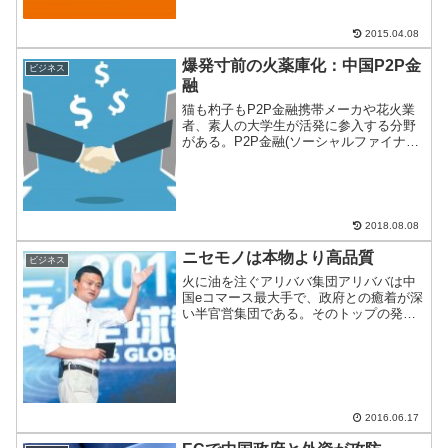
2015.04.08
爆発寸前の火薬庫化：中国P2P金
ビジネス
融
猫も杓子もP2P金融携帯メーカや花火業
者、素人の大学生が活発に参入する分野
がある。P2P金融(ソーシャルファイナン
ス)だ。以前取り上げたこの分野、だんだ
んと時限爆弾になりつつある。何が起き
ているのか、詳しく見ていきたい。
2018.08.08
ニセモノは本物より高品質
ビジネス
火に油を注ぐアリババ集団アリババは中
国eコマース最大手で、政府との癒着が深
い半官営集団である。そのトップの発言
が欧米や日本はもちろん、中国国内でも
炎上している。
2016.06.17