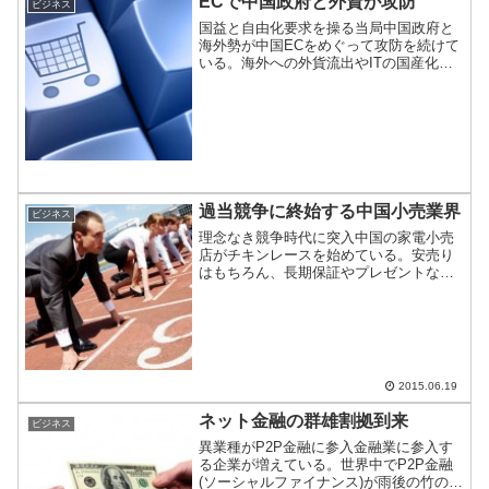
ECで中国政府と外資が攻防
ビジネス
国益と自由化要求を操る当局中国政府と
海外勢が中国ECをめぐって攻防を続けて
いる。海外への外貨流出やITの国産化推
進したい政府と自由化を求めて海外およ
び中国国内で乗り込んでくる外資の間で
駆け引き活発化。中国は金盾を使って取
り込みを図るようだ。
過当競争に終始する中国小売業界
ビジネス
理念なき競争時代に突入中国の家電小売
店がチキンレースを始めている。安売り
はもちろん、長期保証やプレゼントなど
あの手この手で消費者を誘っている。日
本同様に売り場面積の拡大、種類の増大
とコストがうなぎのぼりだが、店舗には
人影がそもそもない。過当...
2015.06.19
ネット金融の群雄割拠到来
ビジネス
異業種がP2P金融に参入金融業に参入す
る企業が増えている。世界中でP2P金融
(ソーシャルファイナンス)が雨後の竹の子