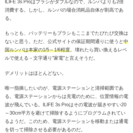
ILIFE 3s Proはブラシがダブルなので、ルンバよりも2倍
消費する。しかし、ルンバの場合消耗品自体が割高であ
る。
もっとも、バッテリーもブラシもここまでたびたび交換は
ないと思う。ただ、公式サイトの保証期間通りに使うと
中
国ルンバは本家の1/5～1/6程度
。壊れたら買い換えるレベ
ルで使える－文字通り”家電”と言えそうだ。
デメリットはほとんどない。
唯一指摘したいのが、電源ステーションと清掃範囲であ
る。電源ステーションからは充電のために、位置情報の電
波が飛んでいる。ILIFE 3s Proはその電波が届きやすい20
～30cm平方を避けて掃除するようにプログラムされてい
るようだ。このため、電源ステーションを移動または通電
を切って掃除させる必要があるのだ。