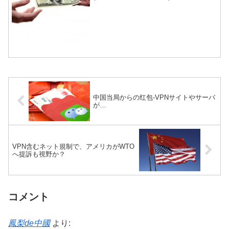
のようにニョキニョキと立ち上がる。中
国では花火業者がこの業界に参入するな
ど異種格闘技戦の様相を呈している。
中国当局からの红包-VPNサイトやサーバ
が…
VPN含むネット規制で、アメリカがWTO
へ提訴も視野か？
コメント
鳳梨de中國
より: