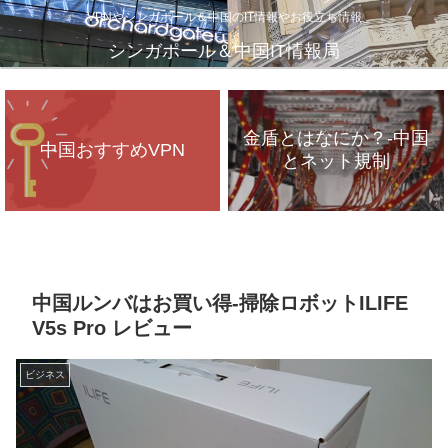
VPNやシンガポール＆中国のIT情報やお役立ち情報
シンガポール＆中国IT情報局
金盾とはなにか？-中国
中国おすすめVPN
とネット規制
VPNが遅いのは、通信
インフラのパンク？
中国ルンバはお買い得-掃除ロボットILIFE
V5s Pro レビュー
ビジネス