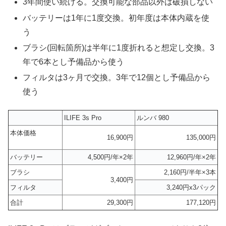
3年間使い続ける。交換可能な部品以外は破損しない
バッテリーは1年に1度交換。初年度は本体内蔵を使
う
ブラシ(回転箇所)は半年に1度折れると想定し交換。3
年で6本とし予備品から使う
フィルタは3ヶ月で交換。3年で12個とし予備品から
使う
ILIFE 3s Pro
ルンバ 980
本体価格
16,900円
135,000円
バッテリー
4,500円/年×2年
12,960円/年×2年
ブラシ
2,160円/半年×3本
3,400円
フィルタ
3,240円x3パック
合計
29,300円
177,120円