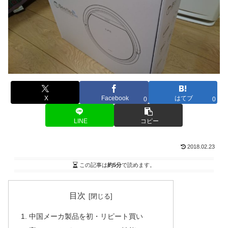
X
Facebook
はてブ
0
0
LINE
コピー
2018.02.23
この記事は
約5分
で読めます。
目次
中国メーカ製品を初・リピート買い