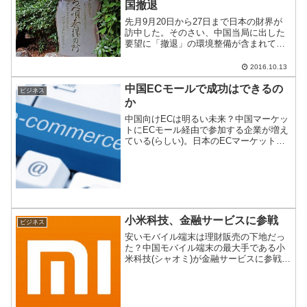
国撤退
先月9月20日から27日まで日本の財界が
訪中した。そのさい、中国当局に出した
要望に「撤退」の環境整備が含まれてお
り、日中両国のネットで話題になってい
る。
2016.10.13
中国ECモールで成功はできるの
ビジネス
か
中国向けECは明るい未来？中国マーケッ
トにECモール経由で参加する企業が増え
ている(らしい)。日本のECマーケットの
伸びは好調だが、小売市場そのものが飽
和状態にあるので、海外に活路を見出し
ているのだろう。中国向けECで成功はで
きるのか。
小米科技、金融サービスに参戦
ビジネス
安いモバイル端末は理財販売の下地だっ
た？中国モバイル端末の最大手である小
米科技(シャオミ)が金融サービスに参戦を
表明。モバイルで理財サービスを扱って
いるアリババやテンセントに殴りこみを
かけた模様。異業種への参戦は、中国で
は珍しくないが意外だ...