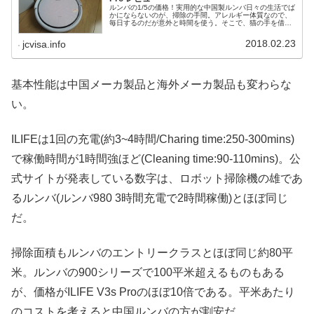
ルンバの1/5の価格！実用的な中国製ルンバ日々の生活でば
かにならないのが、掃除の手間。アレルギー体質なので、
毎日するのだが意外と時間を使う。そこで、猫の手を借り
る代わりに掃除ロボットを買ったのだが…今回は有名なル
ンバではなくて、その中華製ク...
2018.02.23
jcvisa.info
基本性能は中国メーカ製品と海外メーカ製品も変わらな
い。
ILIFEは1回の充電(約3~4時間/Charing time:250-300mins)
で稼働時間が1時間強ほど(Cleaning time:90-110mins)。公
式サイトが発表している数字は、ロボット掃除機の雄であ
るルンバ(ルンバ980 3時間充電で2時間稼働)とほぼ同じ
だ。
掃除面積もルンバのエントリークラスとほぼ同じ約80平
米。ルンバの900シリーズで100平米超えるものもある
が、価格がILIFE V3s Proのほぼ10倍である。平米あたり
のコストを考えると中国ルンバの方が割安だ。