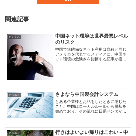
関連記事
中国ネット環境は世界最悪レベル
ビジネス
のリスク
中国で無防備なネット利用は自殺と同じ
アメリカを代表するメディアに、中国ネ
ット環境の危険さを指摘する記事が投稿
されている。同記事では、中国で対策を
しないまま、ネットを利用することの危
険性を強く指摘する。詳細を見ていこ
う。
さよなら中国製会計システム
ビジネス
とある企業様とお話をしたときに感じた
こと。中国はローカルルールから脱却を
始めており、その流れに日系ベンダが追
いついていないということ。
行きはよいよい帰りはこわい－中
ビジネス