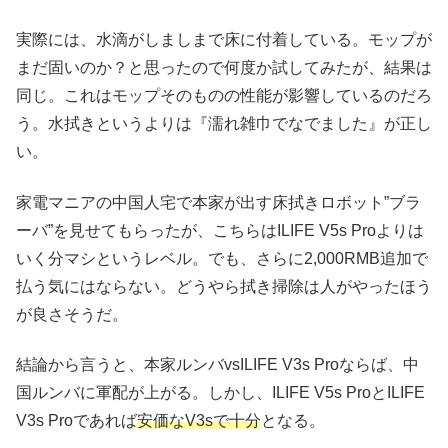
実際には、水滴がしましまで床に付着している。モップが
まだ固いのか？と思ったので何度か試してみたが、結果は
同じ。これはモップそのものの性能が影響しているのだろ
う。水拭きというよりは『濡れ雑巾でなでました』が正し
い。
家電マニアの中国人宅で本家が出す床拭きロボット”ブラ
ーバ”を見せてもらったが、こちらはILIFE V5s Proよりは
いく分マシというレベル。でも、さらに2,000RMB追加で
払う気にはならない。どうやら拭き掃除は人がやったほう
が良さそうだ。
結論から言うと、本家ルンバvsILIFE V3s Proならば、中
国ルンバに軍配が上がる。しかし、ILIFE V5s ProとILIFE
V3s Proであれば
安価なV3sで十分
となる。