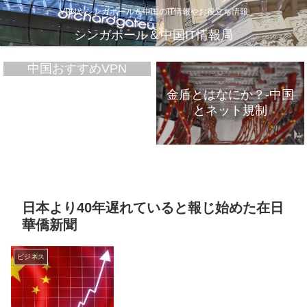
VPNやシンガポール＆中国のIT情報やお役立ち情報
シンガポール＆中国IT情報局
中国おすすめVPN
金盾とはなにか？-中国
とネット規制
VPNが遅いのは、通信
インフラのパンク？
日本より40年遅れていると報じ始めた在日
華僑新聞
ビジネス