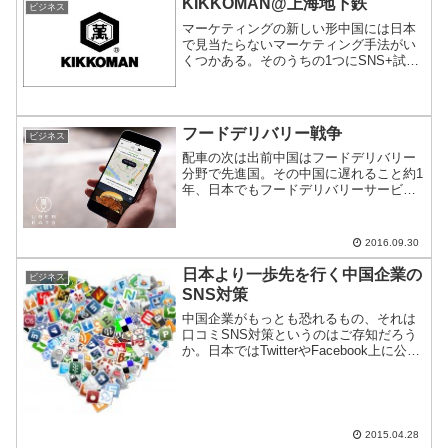
KIKKOMAN@上海地下鉄
ビジネス
マーケティングの新しい形中国には日本
で見当たらないマーケティング手法がい
くつかある。そのうちの1つにSNS+試供
品提供を自動化したモデルがある。国土
が広く、モバイル端末普及率が都市部で
90％という中国ならではの手法なので、
ご紹介。
フードデリバリー戦争
ビジネス
配車の次は出前中国はフードデリバリー
分野で先進国。その中国に遅れること約1
年、日本でもフードデリバリーサービス
が始まるのでご紹介。
2016.09.30
日本より一歩先を行く中国企業の
ビジネス
SNS対策
中国企業がもっとも恐れるもの、それは
口コミSNS対策というのはご存知だろう
か。日本ではTwitterやFacebook上に公式
アカウントを作成してイメージ広告など
をするのがメインだが、中国では少し状
況が異なる。日本企業より進んだ中国企
業の取...
2015.04.28