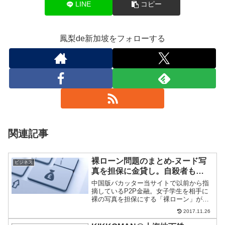
LINE
コピー
鳳梨de新加坡をフォローする
関連記事
裸ローン問題のまとめ-ヌード写
ビジネス
真を担保に金貸し。自殺者も…
中国版バカッター当サイトで以前から指
摘しているP2P金融。女子学生を相手に
裸の写真を担保にする「裸ローン」が社
会問題化。自殺者まででているので、一
2017.11.26
連の問題をまとめた。