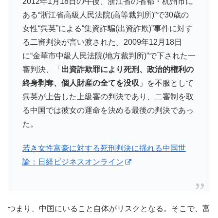
2012年1月18日の午後、浙江省の省都・杭州市に
ある“浙江省高級人民法院(高等裁判所)”で30歳の
女性“呉英”による“集資詐騙(出資詐欺)”事件に対す
る二審判決が言い渡された。2009年12月18日
に“金華市中級人民法院(地方裁判所)”で下された一
審判決、「
出資詐欺罪により死刑、政治的権利の
終身剥奪、個人財産の全てを没収
」を不服として
呉英が上告した上級審の判決であり、二審制を取
る中国では彼女の運命を決める最後の判決であっ
た。
若き女性富豪に対する死刑判決に揺れる中国世
論：日経ビジネスオンライン
つまり、中国にいること自体がリスクとなる。そこで、富