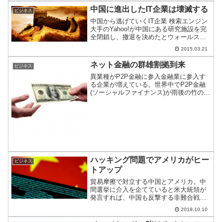
中国に進出したIT企業は壊滅する
ビジネス
中国から逃げていくIT企業 検索エンジン
大手のYahoo!が中国にある研究施設を完
全閉鎖し、撤退を決めたとウォールスト
リートジャーナルが報じている。
2015.03.21
ネット金融の群雄割拠到来
ビジネス
異業種がP2P金融に参入金融業に参入す
る企業が増えている。世界中でP2P金融
(ソーシャルファイナンス)が雨後の竹の子
のようにニョキニョキと立ち上がる。中
国では花火業者がこの業界に参入するな
ど異種格闘技戦の様相を呈している。
ハッキング問題でアメリカがヒー
ビジネス
トアップ
貿易摩擦で対立する中国とアメリカ。中
間選挙に介入を企てていると米大統領が
発言すれば、中国も反撃する非難合戦が
止まらない。そんな中、米メディアが、
2018.10.10
中国政府が不正な手段でアメリカの主要
企業にデータアクセスをしていると報