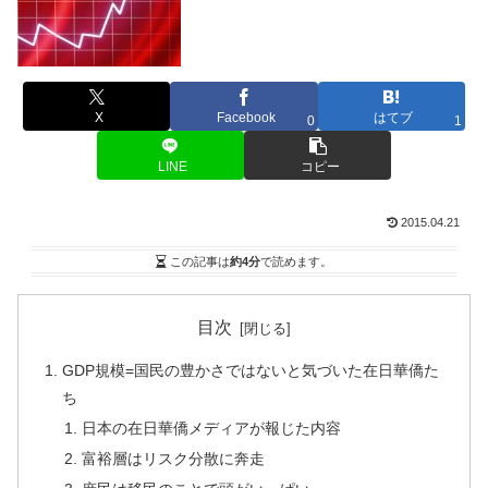
X
Facebook
はてブ
0
1
LINE
コピー
2015.04.21
この記事は
約4分
で読めます。
目次
GDP規模=国民の豊かさではないと気づいた在日華僑た
ち
日本の在日華僑メディアが報じた内容
富裕層はリスク分散に奔走