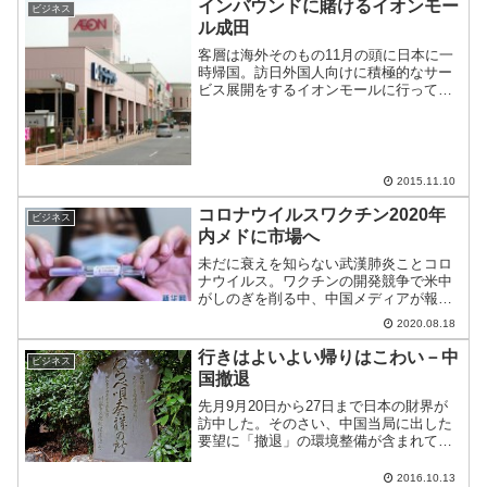
インバウンドに賭けるイオンモー
ビジネス
道、炎上している。
ル成田
客層は海外そのもの11月の頭に日本に一
時帰国。訪日外国人向けに積極的なサー
ビス展開をするイオンモールに行ってき
たので、そのレポート。
2015.11.10
コロナウイルスワクチン2020年
ビジネス
内メドに市場へ
未だに衰えを知らない武漢肺炎ことコロ
ナウイルス。ワクチンの開発競争で米中
がしのぎを削る中、中国メディアが報じ
るところでは、年内に市場へワクチンが
2020.08.18
投入されるとのこと。
行きはよいよい帰りはこわい－中
ビジネス
国撤退
先月9月20日から27日まで日本の財界が
訪中した。そのさい、中国当局に出した
要望に「撤退」の環境整備が含まれてお
り、日中両国のネットで話題になってい
る。
2016.10.13