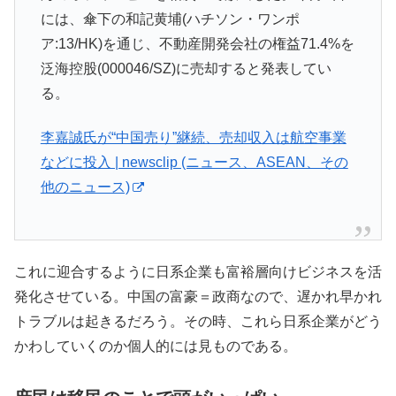
には、傘下の和記黄埔(ハチソン・ワンポ
ア:13/HK)を通じ、不動産開発会社の権益71.4%を
泛海控股(000046/SZ)に売却すると発表してい
る。
李嘉誠氏が“中国売り”継続、売却収入は航空事業
などに投入 | newsclip (ニュース、ASEAN、その
他のニュース)
これに迎合するように日系企業も富裕層向けビジネスを活
発化させている。中国の富豪＝政商なので、遅かれ早かれ
トラブルは起きるだろう。その時、これら日系企業がどう
かわしていくのか個人的には見ものである。