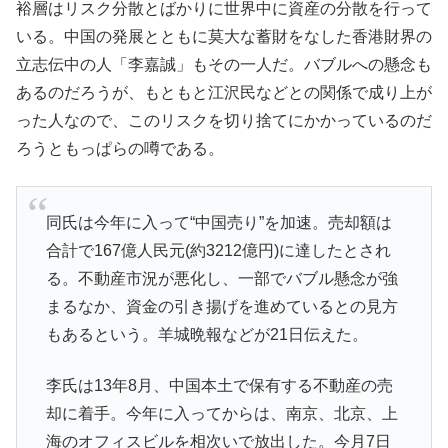
裕層はリスク分散とばかりに世界中に資産の分散を行って
いる。中国の発展とともに莫大な蓄財をなした香港財界の
立志伝中の人「李嘉誠」もその一人だ。バブルへの懸念も
あるのだろうが、もともと江沢民などとの関係で成り上が
った人なので、このリスクを切り捨てにかかっているのだ
ろうともっぱらの噂である。
同氏は今年に入って“中国売り”を加速。売却額は
合計で167億人民元(約3212億円)に達したとされ
る。不動産市況が悪化し、一部でバブル懸念が強
まるなか、資金の引き揚げを進めているとの見方
もあるという。羊城晩報などが21日伝えた。
李氏は13年8月、中国本土で保有する不動産の売
却に着手。今年に入ってからは、南京、北京、上
海のオフィスビルを相次いで放出した。今月7日