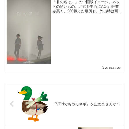
「君の名は。」の中国版イメージ。ネッ
トの拾いもの。北京を中心にAQIが軒並
み悪く、500超えた場所も。外出時は可能
な限り控えて、防じんマスクをつけまし
ょう。-追加-中国天津にいるペロさんから
以下の現地写真いただいたので転載。高
速道路は大気汚...
2016.12.20
『VPNでもカモネギ』を止めませんか？