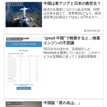
中国は東アジアと日本の救世主？
海外よもやま話
経済力を着実につけつつある中国。GDP
は日本を超えて、世界第2位となり、経済
成長率は以前ほどではないが7%をキープ
している。統計はかなり眉唾ではある
が、対外交渉が強気になり、海外派兵に
本腰を入れてきているのは、その証拠。
2015.03.24
そんな中国は、もしか...
“gmail 中国”で検索すると…検索
海外よもやま話
エンジンの不思議
SEOネタのぼやき。以前紹介した
WooRankを愛用しているだが、このサー
ビスが定期的に送ってくる順位変動情報
というのがどうもあてにならない。
『VPNでもカモネギ』を止めませんか？
さきほど来たメールには、こんなこと
が。”gmail 中国”の...
中国版「君の名は。」
海外よもやま話