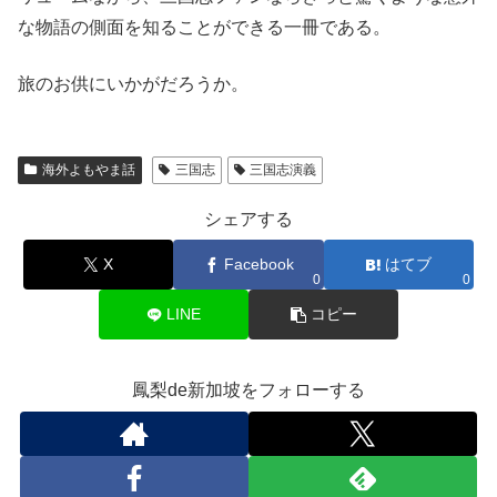
な物語の側面を知ることができる一冊である。
旅のお供にいかがだろうか。
海外よもやま話
三国志
三国志演義
シェアする
X
Facebook
はてブ
0
0
LINE
コピー
鳳梨de新加坡をフォローする