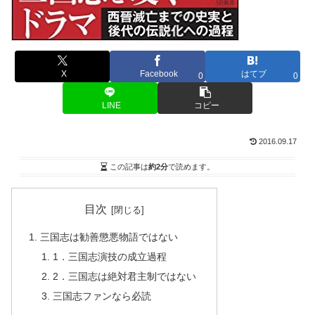
X
Facebook
はてブ
0
0
LINE
コピー
2016.09.17
この記事は
約2分
で読めます。
目次
三国志は勧善懲悪物語ではない
1．三国志演技の成立過程
2．三国志は絶対君主制ではない
三国志ファンなら必読