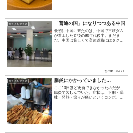
「普通の国」になりつつある中国
海外よもやま話
最初に中国に来たのは、中国で三峡ダム
が着工した直後の90年代後半。まだま
だ、中国は貧しくて高速道路にはタクシ
ーがぽつりぽつりとある程度だった。時
は流れて、仕事で再度訪れたのが2000代
後半。10年経ち経済的にもかなり実力を
つけ、中国自体が外...
2015.04.21
腸炎にかかっていました…
海外よもやま話
ここ10日ほど更新できなかったのだが、
腸炎で苦しんでいた。症状は、下痢・嘔
吐・発熱・節々が痛いというコンボ。腸
炎で仕事休むとか初めてである。状況が
悪くなったのは、前回行った中国人朝市
(参考：大阪にある中国-門真中国朝市)の
夜あたりから。豆乳...