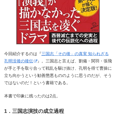
今回紹介するのは『
三国志「その後」の真実 知られざる
孔明没後の後伝
』。三国志と言えば、劉備・関羽・張飛
が手と手を取り合って戦乱を駆け抜け、孔明を得て曹操に
立ち向かうという勧善懲悪もののように思うのだが、そう
ではないのだ！という書籍である。
本書で印象に残ったのは2点。
1．三国志演技の成立過程