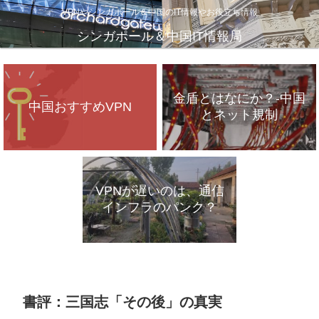
VPNやシンガポール＆中国のIT情報やお役立ち情報
シンガポール＆中国IT情報局
金盾とはなにか？-中国
中国おすすめVPN
とネット規制
VPNが遅いのは、通信
インフラのパンク？
書評：三国志「その後」の真実