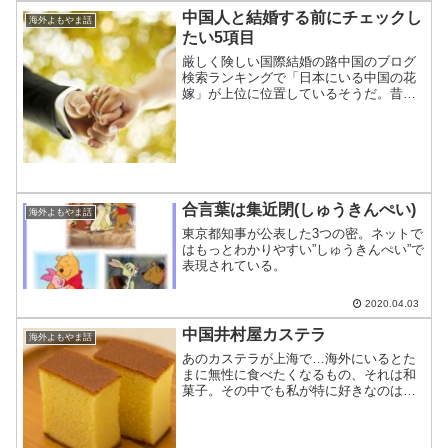
中国人と結婚する前にチェックし
海外よもやま話
たい5項目
厳しく険しい国際結婚の路中国のブログ
検索ランキングで「日本にいる中国の花
嫁」が上位に位置しているそうだ。昔に
比べて一般化してきた国際結婚だが、そ
の4割強が遅かれ早かれ破綻している。国
際結婚の道のりは楽ではなさそうだ。
合言葉は集近閉(しゅうきんぺい)
海外よもやま話
東京都知事が公表した3つの密。ネットで
はもっとわかりやすい”しゅうきんぺい”で
表現されている。
2020.04.03
中国井村屋カステラ
海外よもやま話
あのカステラが上海で…海外にいるとた
まに無性に食べたくなるもの、それは和
菓子。その中でも私が特に好きなのは、
カステラである。そんなカステラが中国
で手に入ったのでレビュー。