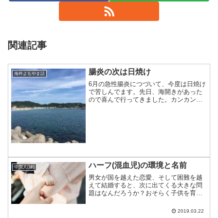
関連記事
腸炎の次は日焼け
海外よもやま話
6月の急性腸炎につづいて、今度は日焼け
で苦しんでます。先日、海開きがあった
ので喜んで行ってきました。カンカン照
りではないので、問題無いだろうと海辺
で3時間遊んだところ、当日から真っ赤
に。昨日から痛みが出てきて、今日から
痒みが平行して出てきた...
ハーフ(混血児)の環境と名前
中国人(嫁)
男女が国を越えた恋愛、そして困難を越
えて結婚すると、次に出てくる大きな問
題はなんだろうか？おそらく子供を育て
る環境だろう。特に環境の第一歩である
名前をどうするか？についてわが家がど
2019.03.22
うしたのかを紹介。