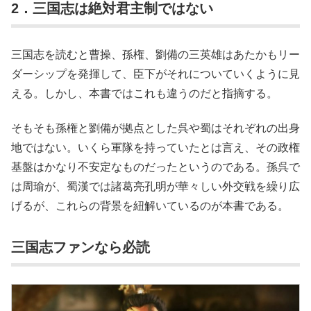
2．三国志は絶対君主制ではない
三国志を読むと曹操、孫権、劉備の三英雄はあたかもリー
ダーシップを発揮して、臣下がそれについていくように見
える。しかし、本書ではこれも違うのだと指摘する。
そもそも孫権と劉備が拠点とした呉や蜀はそれぞれの出身
地ではない。いくら軍隊を持っていたとは言え、その政権
基盤はかなり不安定なものだったというのである。孫呉で
は周瑜が、蜀漢では諸葛亮孔明が華々しい外交戦を繰り広
げるが、これらの背景を紐解いているのが本書である。
三国志ファンなら必読