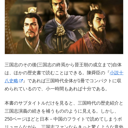
三国志のその後(三国志の終焉から晉王朝の成立まで)自体
は、ほかの歴史書で読むことはできる。陳舜臣の『
小説十
八史略
』であれば三国時代全体が1冊でコンパクトに収
められているので、小一時間もあれば十分である。
本書のサブタイトルだけを見ると、三国時代の歴史紹介と
三国志演義の続きを補うもののように見える。しかし、
250ページほどと日本－中国のフライトで読めてしまうボ
リュームながら、三国志ファンならきっと驚くような意外