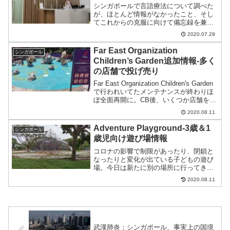
シンガポールで言語療法について調べた
が、ほとんど情報がなかったこと、そし
てこれからの克服に向けて備忘録を兼ね
て記事化。
2020.07.29
Far East Organization
シンガポール
Children’s Garden追加情報-多く
の店舗で投げ売り
Far East Organization Children's Garden
で行われいてたメンテナンスが終わりほ
ぼ全面再開に。CB後、いくつか店舗を見
ると投げ売りとも思われるセールが多い
2020.08.11
のでこちらもご紹介。
Adventure Playground-3歳＆1
シンガポール
歳児向け遊び場情報
コロナの影響で制限があったり、閉鎖と
なったりと変化が出ている子どもの遊び
場。今日は新たに別の場所に行ってきた
ので情報を追加。
2020.08.11
武漢肺炎：シンガポール、事実上の国境