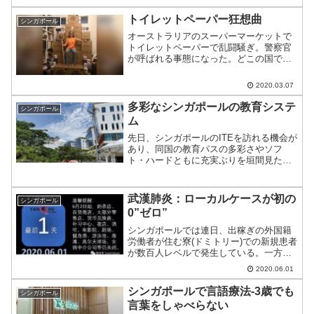
詐欺師と出会った。そのやり口と注意点
をご紹介する。
トイレットペーパー狂想曲
シンガポール
オーストラリアのスーパーマーケットで
トイレットペーパーで乱闘騒ぎ。警察官
が呼ばれる事態になった。どこの国でも
デマを信じて実行する人が一定数いると
いう古今東西。
2020.03.07
多彩なシンガポールの教育システ
シンガポール
ム
先日、シンガポールのITEを訪れる機会が
あり、同国の教育パスの多彩さやソフ
ト・ハードともに充実ぶりを垣間見たの
でご紹介。
武漢肺炎：ローカルケースが初の
シンガポール
0”ゼロ”
シンガポールでは連日、出稼ぎの外国籍
労働者が住む寮(ドミトリー)での新規患者
が数百人レベルで発生している。一方、
ローカルケースは調査後初の0となった。
2020.06.01
シンガポールで言語療法-3歳でも
シンガポール
言葉をしゃべらない