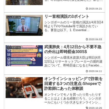
規約なのかわからないが、店舗に入る前
に体調宣言が必要なところが出てきた。
2020.04.21
リー首相演説の3ポイント
シンガポール
シンガポールのリー首相の演説が4月3日4
時よりTVやYoutube等で演説されてい
る。要旨は以下。1. Essential
Service(Food outlets, markets,
supermarkets, clinics, hosp...
2020.04.03
武漢肺炎：4月12日から不要不急
シンガポール
の外出は即時罰金300S$
シンガポール環境水資源大臣は明日(4月
12日)よりサーキットブレーカーの規約違
反について、即時罰金になるとFacebook
上に投稿した。シンガポール在住の人は
2020.04.11
Social Distancingに気をつけよう。
オンラインショッピングで詐欺を
シンガポール
回避する3つの注意点-Shopeeで
詐欺師にあった体験談
オンラインでモノを買ったり売ったりす
ることはよくある経験だろう。シンガポ
ールにもいくつか大きなオンラインショ
ッピングサービスがあるが、そこでプロ
2020.10.26