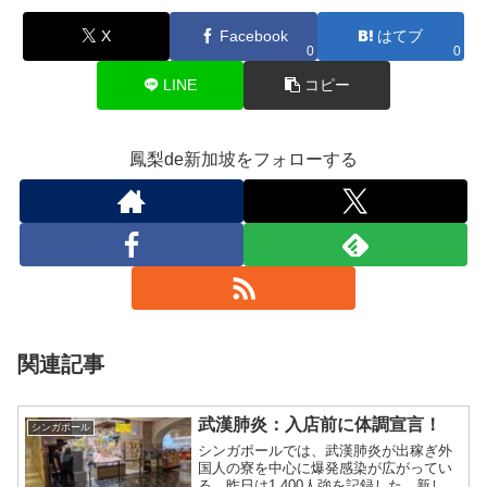
X
Facebook
はてブ
0
0
LINE
コピー
鳳梨de新加坡をフォローする
関連記事
武漢肺炎：入店前に体調宣言！
シンガポール
シンガポールでは、武漢肺炎が出稼ぎ外
国人の寮を中心に爆発感染が広がってい
る。昨日は1,400人強を記録した。新しい