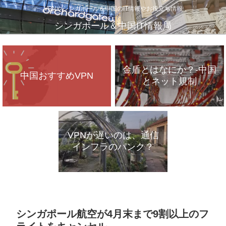
VPNやシンガポール＆中国のIT情報やお役立ち情報
シンガポール＆中国IT情報局
金盾とはなにか？-中国
中国おすすめVPN
とネット規制
VPNが遅いのは、通信
インフラのパンク？
シンガポール航空が4月末まで9割以上のフ