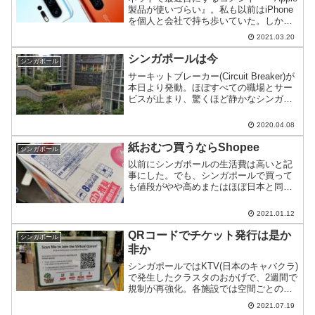
製品が使いづらい』。私も以前はiPhone
を個人と会社で持ち歩いていた。しか
し、ここ2～3年はHuawei一体だけにして
2021.03.20
いる。
シンガポールは今
シンガポール
サーキットブレーカー(Circuit Breaker)が
本日より発動。ほぼすべての職場とサー
ビスが止まり、驚くほど静かなシンガポ
ール。
2020.04.08
紙おむつ買うならShopee
シンガポール
以前にシンガポールの生活費は高いと記
事にした。でも、シンガポールで買って
も値段がやや高めまたはほぼ日本と同じ
価格感で手に入るものもある。その中で
も安く手に入る部類が紙おむつ。
2021.01.12
QRコードでチケット発行は是か
シンガポール
非か
シンガポールではKTV(日本のキャバクラ)
で発生したクラスタのおかげで、2週間で
規制が再強化。各施設では空間ごとの許
容範囲を超えないためにチケット発行(ま
2021.07.19
たは予約)が順次実施されている。