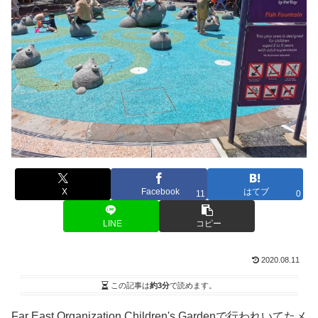
X
Facebook
はてブ
11
0
LINE
コピー
2020.08.11
この記事は
約3分
で読めます。
Far East Organization Children's Gardenで行われいてたメ