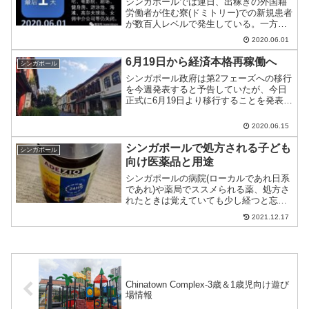
シンガポールでは連日、出稼ぎの外国籍
労働者が住む寮(ドミトリー)での新規患者
が数百人レベルで発生している。一方、
ローカルケースは調査後初の0となった。
2020.06.01
6月19日から経済本格再稼働へ
シンガポール
シンガポール政府は第2フェーズへの移行
を今週発表すると予告していたが、今日
正式に6月19日より移行することを発表。
個人向け店舗含むほぼすべての経済が再
稼働に向けて動き出す。
2020.06.15
シンガポールで処方される子ども
シンガポール
向け医薬品と用途
シンガポールの病院(ローカルであれ日系
であれ)や薬局でススメられる薬、処方さ
れたときは覚えていても少し経つと忘れ
たりしないだろうか？そして、効用を見
2021.12.17
ようとしても瓶には一切記載がない。さ
てはて…。
Chinatown Complex-3歳＆1歳児向け遊び
場情報