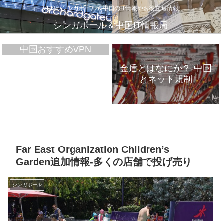
VPNやシンガポール＆中国のIT情報やお役立ち情報
シンガポール＆中国IT情報局
中国おすすめVPN
金盾とはなにか？-中国
とネット規制
VPNが遅いのは、通信
インフラのパンク？
Far East Organization Children’s
Garden追加情報-多くの店舗で投げ売り
シンガポール