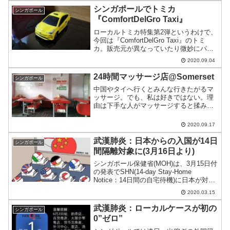
シンガポールでトミカ
シンガポール
『ComfortDelGro Taxi』
ローカルトミカ特集第2弾というわけで、
今回は『ComfortDelGro Taxi』のトミ
カ。販売元が異なっていたり微妙にパッ
ケージが違っていたりとところ変われば
2020.09.04
品変わるなトミカである。
24時間マッサージ店@Somerset
シンガポール
中国やタイへ行くとみんな行きたがるマ
ッサージ。でも、私は好きではない。理
由は下手な人がマッサージすると揉み返
しでさらにひどくなるから。最近、いい
場所を見つけたのでご紹介。
2020.09.17
武漢肺炎：日本からの入国が14日
シンガポール
間隔離対象に(3月16日より)
シンガポール保健省(MOH)は、3月15日付
の発表でSHN(14-day Stay-Home
Notice：14日間の自宅待機)に日本が対象
になるとした。この新規則は3月16日の
2020.03.15
23時59分から有効となる。
武漢肺炎：ローカルケースが初の
シンガポール
0”ゼロ”