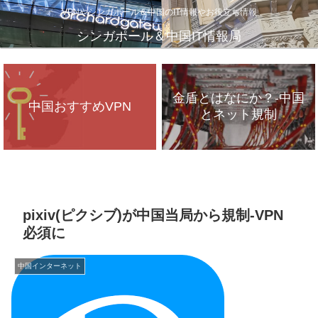
VPNやシンガポール＆中国のIT情報やお役立ち情報
シンガポール＆中国IT情報局
金盾とはなにか？-中国
中国おすすめVPN
とネット規制
VPNが遅いのは、通信
インフラのパンク？
pixiv(ピクシブ)が中国当局から規制-VPN
必須に
中国インターネット