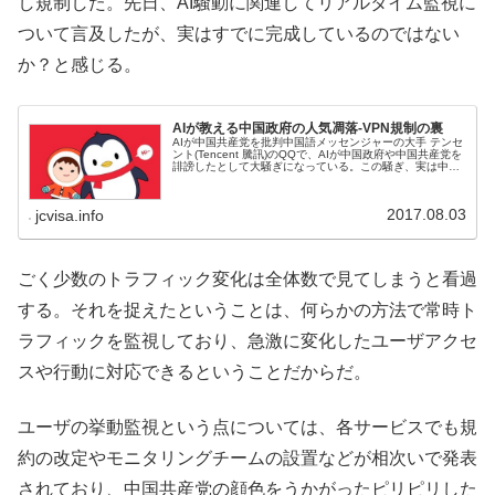
し規制した。先日、AI騒動に関連してリアルタイム監視に
ついて言及したが、実はすでに完成しているのではない
か？と感じる。
AIが教える中国政府の人気凋落-VPN規制の裏
AIが中国共産党を批判中国語メッセンジャーの大手 テンセ
ント(Tencent 騰訊)のQQで、AIが中国政府や中国共産党を
誹謗したとして大騒ぎになっている。この騒ぎ、実は中国
政府のVPN規制につながるのだが、おわかりだろうか？
2017.08.03
jcvisa.info
ごく少数のトラフィック変化は全体数で見てしまうと看過
する。それを捉えたということは、何らかの方法で常時ト
ラフィックを監視しており、急激に変化したユーザアクセ
スや行動に対応できるということだからだ。
ユーザの挙動監視という点については、各サービスでも規
約の改定やモニタリングチームの設置などが相次いで発表
されており、中国共産党の顔色をうかがったピリピリした