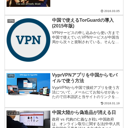
風にするとこんな感じだろうか？Astrill
...
2016.03.05
中国で使えるTorGuardの導入
VPN
(2015年版)
VPNサービスの申し込みから使い方まで
中国で使えていたVPNサービスが中国当
局から次々と規制されている。そんな
中、VyprVPNと同様に公式サイトすら規
制されていないプロバイダーを見つけた
のでご紹介。英語がメインのサイトであ
るが、説明通りに...
VyprVPNアプリを中国からモバ
VPN
イルで使う方法
VyprVPNから中国で接続アプリを使う方
法について、メールにてお知らせがあっ
たので日本語訳と当サイトのリンクを併
記して記事化。
2018.01.19
中国大陸から偽造品が消える日
ビジネス
政府 vs 代购の仁義なき戦い中国政府
は、オンライン取引に関する法(中华人民