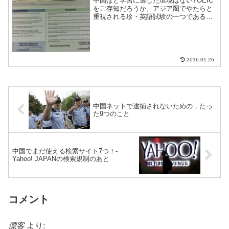
中国ほど学習に適した環境はないTOEIC
をご存知だろうか。アジア圏でやたらと
重視される珍・英語試験の一つである。
中国でこの試験勉強をしてみて、中国ほ
ど学習に最適な環境はないと確信に至っ
たので共有する。
2016.01.26
中国ネットで逮捕されないための，たっ
た9つのこと
中国でまだ使える検索サイト7つ！-
Yahoo! JAPANの検索規制のあと
コメント
漂客
より: