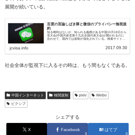
展開が続いている。
百度の言論しばき隊と微信のプライバシー無視規
約
知る権利はないが、知られる義務がある中国10月18日から
党大会(中国共産党第十九次全国代表大会)が開かれるのに
合わせて、国内では規制が強化されている。検索サイト企
業はサイバーポリスを結成、テンセントはプライバシー無
視を掲げる。情報・言論統制...
2017.09.30
jcvisa.info
社会全体が監視下に入るその時は、もう間もなくである。
中国インターネット
検閲規制
pixiv
Weibo
ピクシブ
シェアする
X
Facebook
はてブ
0
0