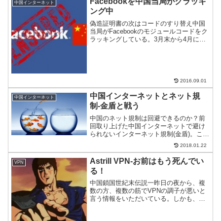
Facebookを中国当局がクラッキ
中国インターネット
ング中
偽造証明書の次はコードのすり替え中国
当局がFacebookのモジュールコードをク
ラッキングしている。3月末から4月にか
けてルート証明書の偽造をしてGoogleや
Mozillaからバッサリ斬られたばかりだ
が、まったく懲りていないようだ。中国
に...
2016.09.01
中国インターネットとネット規
中国インターネット
制-金盾と戦う
中国のネット規制は回避できるのか？前
回取り上げた中国インターネットで避け
られないインターネット規制(金盾)。この
ままでは、Facebookを使うことも、
2018.01.22
Youtubeで動画も見られない。何よりも
Googleが規制されて検索ができないのが
Astrill VPN-お前はもう死んでい
VPN
つら...
る！
中国鎖国世紀末伝説一昨日の夜から、複
数の方、複数の筋でVPNの調子が悪いと
言う情報をいただいている。しかも、か
なりの量。今のところ、Astrill VPNや日
系一部の死亡が確認済み。状況をアニメ