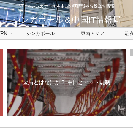
VPNやシンガポール＆中国のIT情報やお役立ち情報
シンガポール＆中国IT情報局
PN
シンガポール
東南アジア
駐在
金盾とはなにか？-中国とネット規制