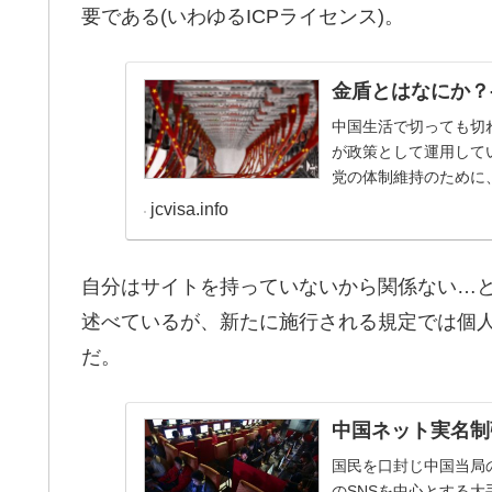
要である(いわゆるICPライセンス)。
金盾とはなにか？
中国生活で切っても切
が政策として運用して
党の体制維持のために
がされている。今回は..
jcvisa.info
自分はサイトを持っていないから関係ない…
述べているが、新たに施行される規定では個
だ。
中国ネット実名制
国民を口封じ中国当局
のSNSを中心とする