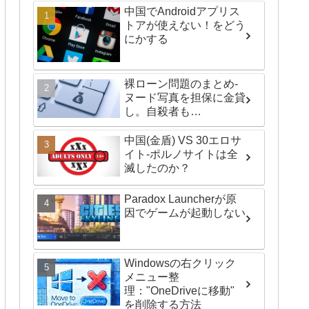
中国でAndroidアプリス
トアが使えない！をどう
にかする
裸ローン問題のまとめ-
ヌード写真を担保に金貸
し。自殺者も…
中国(金盾) VS 30エロサ
イト-ポルノサイトは全
滅したのか？
Paradox Launcherが原
因でゲームが起動しない
Windowsの右クリック
メニュー整
理："OneDriveに移動"
を削除する方法