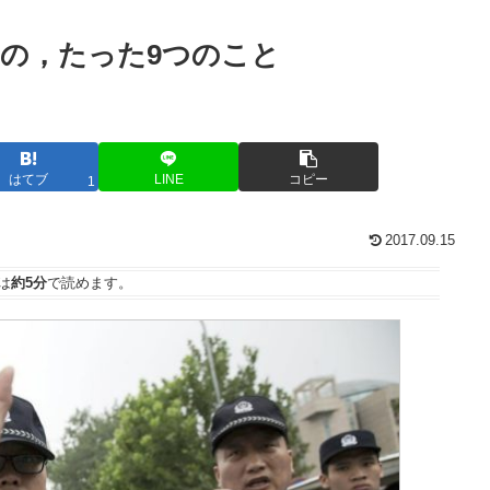
の，たった9つのこと
はてブ
LINE
コピー
1
2017.09.15
は
約5分
で読めます。