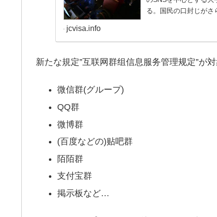
る。国民の口封じがさ
jcvisa.info
新たな規定”互联网群组信息服务管理规定”が
微信群(グループ)
QQ群
微博群
(百度などの)贴吧群
陌陌群
支付宝群
掲示板など…