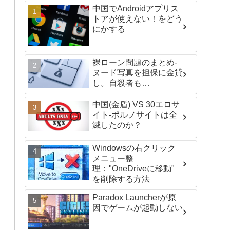
中国でAndroidアプリス
トアが使えない！をどう
にかする
裸ローン問題のまとめ-
ヌード写真を担保に金貸
し。自殺者も…
中国(金盾) VS 30エロサ
イト-ポルノサイトは全
滅したのか？
Windowsの右クリック
メニュー整
理："OneDriveに移動"
を削除する方法
Paradox Launcherが原
因でゲームが起動しない