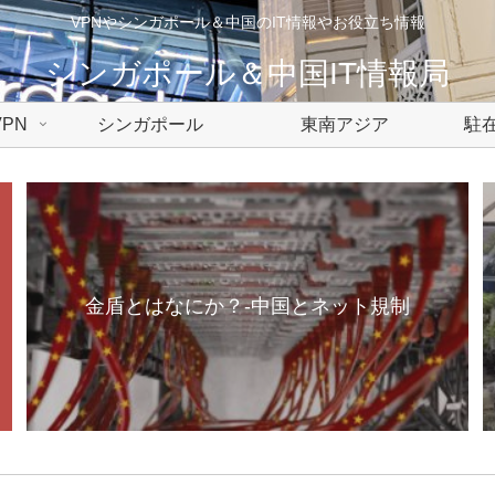
VPNやシンガポール＆中国のIT情報やお役立ち情報
シンガポール＆中国IT情報局
PN
シンガポール
東南アジア
駐在
金盾とはなにか？-中国とネット規制