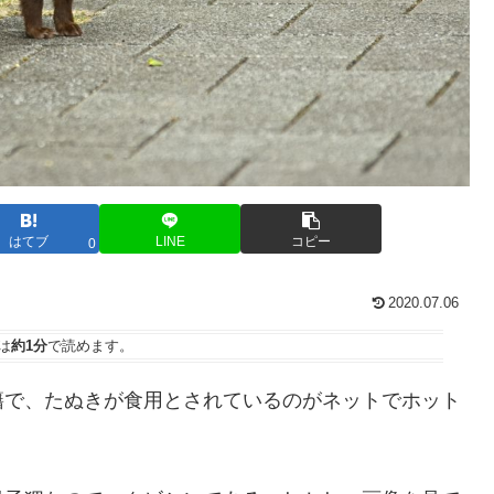
はてブ
LINE
コピー
0
2020.07.06
は
約1分
で読めます。
籍で、たぬきが食用とされているのがネットでホット