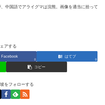
が、中国語でアライグマは
浣熊
。画像を適当に拾って
ェアする
Facebook
はてブ
0
0
コピー
加坡をフォローする