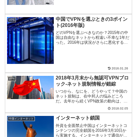
中国でVPNを選ぶときの3ポイン
VPN
ト(2016年版)
どのVPNを選ぶべきなのか？2015年の中
国は自由なネットから程遠い不幸な1年だ
った。2016年は状況がさらに悪化する可
能性が高い。それだけにどのVPNを選ぶ
べきなのかが重要だ。ポイントをご紹
介。
2016.01.26
2018年3月末から無認可VPNブロ
VPN
ック-ネット規制情報が錯綜
いつから、なにを、どうやって？中国の
ネット規制は、在中邦人の悩みどころ
だ。去年から続くVPN政策の動向は、年
末から加速している。それにあわせて、
2018.02.05
メディアも毎日何かしらの報道をしてい
る。今回、3月末からVPN規制が始まると
インターネット鎖国
中国インターネット
いうニュースが出てき...
外資を全面禁止中国はインターネットコ
ンテンツの完全鎖国を2016年3月10日か
ら実施する。インターネットで通信が世