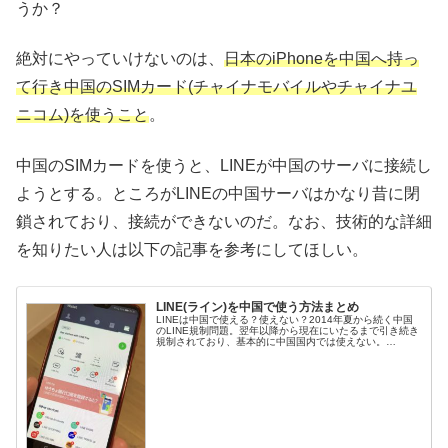
うか？
絶対にやっていけないのは、
日本のiPhoneを中国へ持っ
て行き中国のSIMカード(チャイナモバイルやチャイナユ
ニコム)を使うこと
。
中国のSIMカードを使うと、LINEが中国のサーバに接続し
ようとする。ところがLINEの中国サーバはかなり昔に閉
鎖されており、接続ができないのだ。なお、技術的な詳細
を知りたい人は以下の記事を参考にしてほしい。
LINE(ライン)を中国で使う方法まとめ
LINEは中国で使える？使えない？2014年夏から続く中国
のLINE規制問題。翌年以降から現在にいたるまで引き続き
規制されており、基本的に中国国内では使えない。
AndroidとiPhone、それぞれでLINEが使えるパターンと使
えないパター...