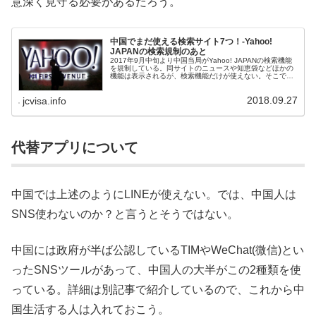
意深く見守る必要があるだろう。
中国でまだ使える検索サイト7つ！-Yahoo!
JAPANの検索規制のあと
2017年9月中旬より中国当局がYahoo! JAPANの検索機能
を規制している。同サイトのニュースや知恵袋などほかの
機能は表示されるが、検索機能だけが使えない。そこで、
中国でまだ使える日本語の検索サイトを7つご紹介。
2018.09.27
jcvisa.info
代替アプリについて
中国では上述のようにLINEが使えない。では、中国人は
SNS使わないのか？と言うとそうではない。
中国には政府が半ば公認しているTIMやWeChat(微信)とい
ったSNSツールがあって、中国人の大半がこの2種類を使
っている。詳細は別記事で紹介しているので、これから中
国生活する人は入れておこう。