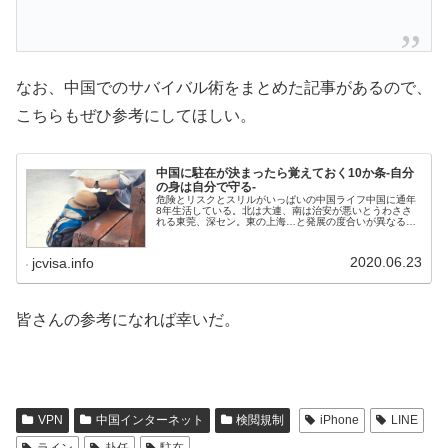
なお、中国でのサバイバル術をまとめた記事があるので、
こちらもぜひ参考にしてほしい。
中国に駐在が決まったら覚えておく10か条-自分
の身は自分で守る-
危険とリスクとスリルがいっぱいの中国ライフ中国に通年
8年生活している。北は大連、南は治安が悪いとうわささ
れる東莞、深セン。東の上海…と発展の度合いが異なるそ
れぞれの場所で生活をした。しかし、1度もモノを盗まれ
たり、騙されたりはない。中国生活...
2020.06.23
jcvisa.info
皆さんの参考になれば幸いだ。
VPN
中国インターネット
検閲規制
iPhone
LINE
ライン
赴任
駐在