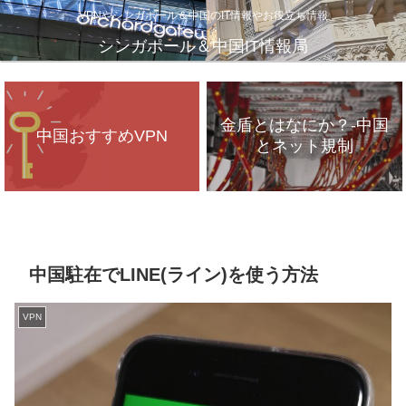
VPNやシンガポール＆中国のIT情報やお役立ち情報
シンガポール＆中国IT情報局
金盾とはなにか？-中国
中国おすすめVPN
とネット規制
VPNが遅いのは、通信
インフラのパンク？
中国駐在でLINE(ライン)を使う方法
VPN