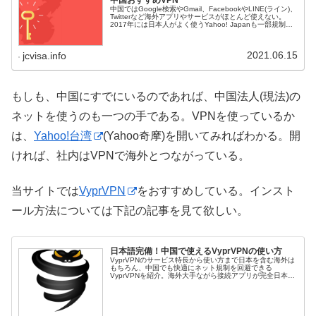
中国おすすめVPN
中国ではGoogle検索やGmail、FacebookやLINE(ライン)、
Twitterなど海外アプリやサービスがほとんど使えない。
2017年には日本人がよく使うYahoo! Japanも一部規制さ
れた。そんな規制を突破する切り札－おすすめVPN－をご
紹介。
2021.06.15
jcvisa.info
もしも、中国にすでにいるのであれば、中国法人(現法)の
ネットを使うのも一つの手である。VPNを使っているか
は、
Yahoo!台湾
(Yahoo奇摩)を開いてみればわかる。開
ければ、社内はVPNで海外とつながっている。
当サイトでは
VyprVPN
をおすすめしている。インスト
ール方法については下記の記事を見て欲しい。
日本語完備！中国で使えるVyprVPNの使い方
VyprVPNのサービス特長から使い方まで日本を含む海外は
もちろん、中国でも快適にネット規制を回避できる
VyprVPNを紹介。海外大手ながら接続アプリが完全日本語
対応。VPNサービスの速度ランキングでも常連だ。管理人
も使っているこのVPNサ...