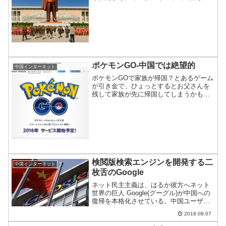
界中をめぐるようになって一番恩恵を受
けていたのが世界の工場・中国だが、そ
こから離脱する。中国の北朝鮮化が一層
進むのは間違いなさ...
ポケモンGO-中国では絶望的
中国インターネット
ポケモンGOで家族が帰国？とあるゲーム
が引き金で、ひょっとするとお父さんを
残して家族が先に帰国してしまうかもし
れない…というお話を紹介。
検閲版検索エンジンを開発する二
中国インターネット
枚舌のGoogle
ネット民主主義は、はるか彼方へネット
世界の巨人 Google(グーグル)が中国への
復帰を本格化させている。中国ユーザに
とっては朗報である。ただ、Googleが将
2018.08.07
来同国のユーザに提供するサービスは、
その昔のGoogleと違うものかもしれな