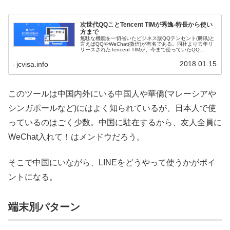
次世代QQことTencent TIMが秀逸-特長から使い
方まで
無駄な機能を一切省いたビジネス版QQテンセント(腾讯)と
言えばQQやWeChat(微信)が有名である。同社より去年リ
リースされたTencent TIMが、今まで使っていたQQ
Internationalより格段に使い勝手いいので、特長と使い...
2018.01.15
jcvisa.info
このツールは中国内外にいる中国人や華僑(マレーシアや
シンガポールなど)にはよく知られているが、日本人で使
っているのはごく少数。中国に駐在するから、友人全員に
WeChat入れて！はメンドウだろう。
そこで中国にいながら、LINEをどうやって使うかがポイ
ントになる。
端末別パターン