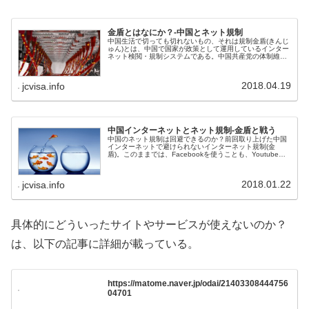
金盾とはなにか？-中国とネット規制
中国生活で切っても切れないもの、それは規制金盾(きんじ
ゅん)とは、中国で国家が政策として運用しているインター
ネット検閲・規制システムである。中国共産党の体制維持
のために、日本では考えられないようなメディア検閲やネ
ット規制がされている。今回は...
2018.04.19
jcvisa.info
中国インターネットとネット規制-金盾と戦う
中国のネット規制は回避できるのか？前回取り上げた中国
インターネットで避けられないインターネット規制(金
盾)。このままでは、Facebookを使うことも、Youtubeで
動画も見られない。何よりもGoogleが規制されて検索がで
きないのがつら...
2018.01.22
jcvisa.info
具体的にどういったサイトやサービスが使えないのか？
は、以下の記事に詳細が載っている。
https://matome.naver.jp/odai/21403308444756
04701