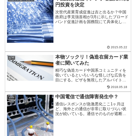
円投資を決定
次世代産業育成促進は吉と出るか？中国
政府は李克強首相が3月に示したブロード
バンド促進計画を国務院にて具体化し、
決定した。同時に21兆円を投じて関連企
業の育成を図るとしている。この次世代
産業の育成促進は吉と出るか凶と出るの
か？
2015.05.22
本物ソックリ！偽造在留カード業
ビザ
者に聞いてみた
精巧な偽造カード中国系コミュニティを
覗いているといろいろな怪しげな広告を
目にする。ビザを無視したアルバイトか
ら地下銀行までいろいろだ。今回は数多
2018.05.18
ある怪しげな広告の中から、偽造在留カ
ード業者に話を聞けたのでご紹介。
中国電信で通信障害発生中？
VPN
通信レスポンスが急激悪化ここ1ヶ月ほ
ど、海外との通信が非常に取りづらい状
況が続いている。通信そのものが遮断さ
れてしまうのだ。調査してみると、中国
電信(チャイナテレコム)で発生しているよ
うだが、これが同社の問題なのか、それ
とも拡大するのか、注...