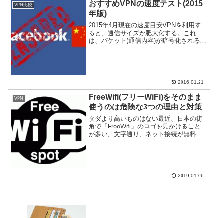
おすすめVPNの速度テスト(2015
VPN比較
い。
年版)
2015年4月現在の速度目安VPNを利用す
ると、通信サイズが肥大化する。これ
は、パケット(通信内容)が暗号化されるた
めだが、どの程度の速度が出るのかテス
トしてみた。VPN導入でためらっている
人の参考になれば幸いだ。
2016.01.21
FreeWifi(フリーWiFi)をそのまま
VPN
使うのは危険な3つの理由と対策
タダより高いものはない最近、日本の街
角で「FreeWifi」のロゴを見かけること
が多い。文字通り、ネット接続が無料な
のだ。旅行や出張などの出先で、高速な
ネット回線が使えるのは便利は便利であ
る。しかし、使い方を間違うと自殺行為
なのだ。無料サー...
2019.01.06