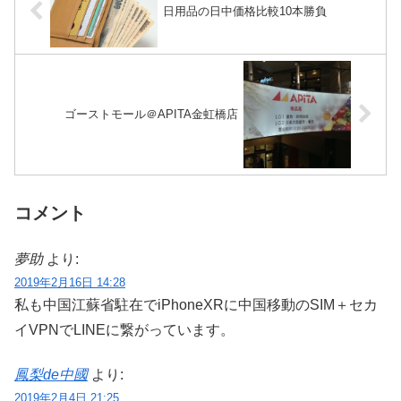
日用品の日中価格比較10本勝負
ゴーストモール＠APITA金虹橋店
コメント
夢助
より:
2019年2月16日 14:28
私も中国江蘇省駐在でiPhoneXRに中国移動のSIM＋セカ
イVPNでLINEに繋がっています。
鳳梨de中國
より:
2019年2月4日 21:25