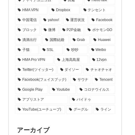
HMA VPN
Dropbox
テンセント
中国電信
yahoo!
運営状況
Facebook
ブロック
微博
P2P金融
ポケモンGO
滴滴出行
国際結婚
Grab
Huawei
子猫
SSL
吵吵
Weibo
HMA Pro VPN
上海高島屋
12vpn
Twitter(ツイッター)
ダイソー
チャオチャオ
Facebook(フェイスブック)
サウナ
Tencent
Google Play
Youtube
コロナウイルス
アプリストア
バイドゥ
YouTube(ユーチューブ)
グーグル
ライン
アーカイブ