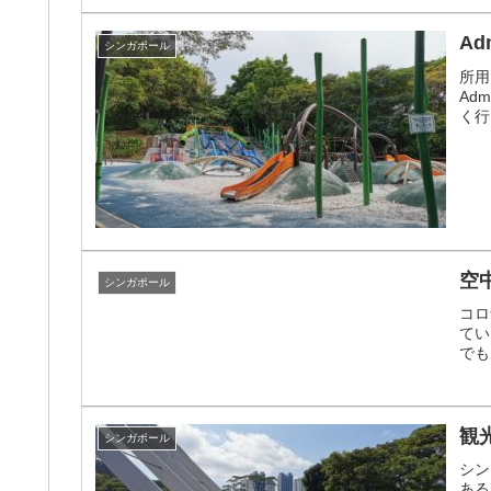
Ad
シンガポール
所用
Ad
く行
空中
シンガポール
コロ
てい
でも
観
シンガポール
シン
ある