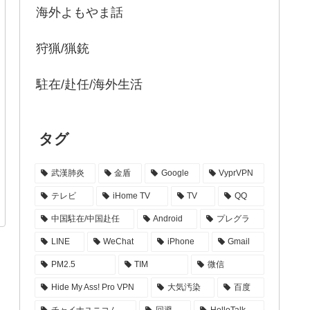
海外よもやま話
狩猟/猟銃
駐在/赴任/海外生活
タグ
武漢肺炎
金盾
Google
VyprVPN
テレビ
iHome TV
TV
QQ
中国駐在/中国赴任
Android
プレグラ
LINE
WeChat
iPhone
Gmail
PM2.5
TIM
微信
Hide My Ass! Pro VPN
大気汚染
百度
チャイナユニコム
回避
HelloTalk