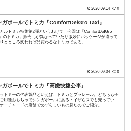
2020.09.14
0
ガポールでトミカ『ComfortDelGro Taxi』
カルトミカ特集第2弾というわけで、今回は『ComfortDelGro
xi』のトミカ。販売元が異なっていたり微妙にパッケージが違って
りとところ変われば品変わるなトミカである。
2020.09.04
0
ンガポールでトミカ『高鐵快捷公車』
ラトミーの代表製品といえば、トミカとプラレール。どちらも子
ご用達おもちゃでシンガポールにあるトイザらスでも売ってい
オーチャードの店舗でめずらしいもの見たのでご紹介。