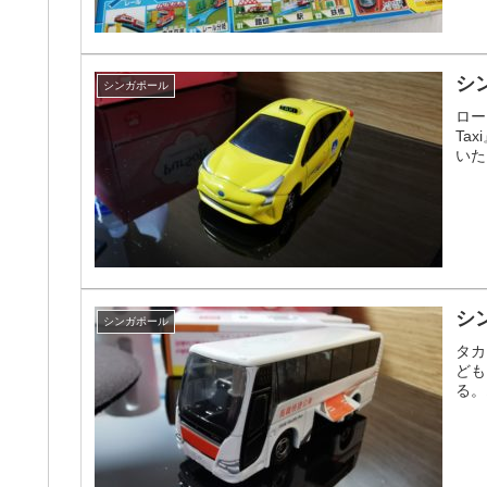
シン
シンガポール
ロー
Ta
いた
シ
シンガポール
タカ
ども
る。