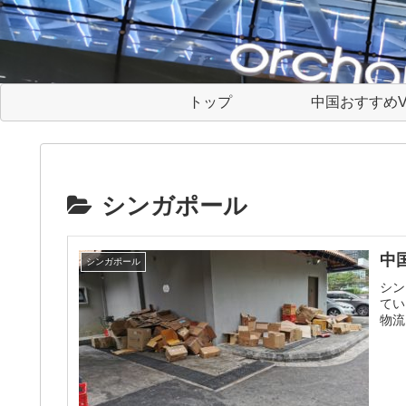
トップ
中国おすすめV
シンガポール
中
シンガポール
シン
てい
物流