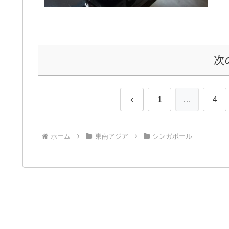
次
前
1
…
4
へ
ホーム
東南アジア
シンガポール