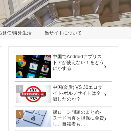
/赴任/海外生活
当サイトについて
中国でAndroidアプリス
トアが使えない！をどう
にかする
中国(金盾) VS 30エロサ
イト-ポルノサイトは全
滅したのか？
裸ローン問題のまとめ-
ヌード写真を担保に金貸
し。自殺者も…