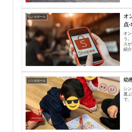
オ
シンガポール
点
オン
う。
スが
紹介
幼
シンガポール
シン
選ぶ
で、