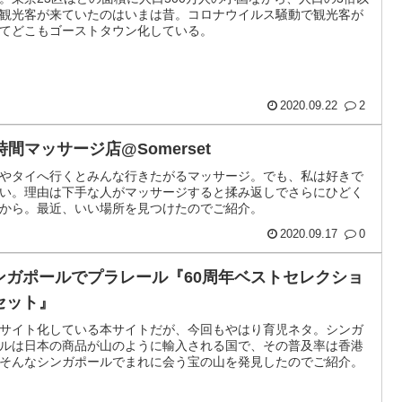
観光客が来ていたのはいまは昔。コロナウイルス騒動で観光客が
てどこもゴーストタウン化している。
2020.09.22
2
時間マッサージ店@Somerset
やタイへ行くとみんな行きたがるマッサージ。でも、私は好きで
い。理由は下手な人がマッサージすると揉み返しでさらにひどく
から。最近、いい場所を見つけたのでご紹介。
2020.09.17
0
ンガポールでプラレール『60周年ベストセレクショ
セット』
サイト化している本サイトだが、今回もやはり育児ネタ。シンガ
ルは日本の商品が山のように輸入される国で、その普及率は香港
そんなシンガポールでまれに会う宝の山を発見したのでご紹介。