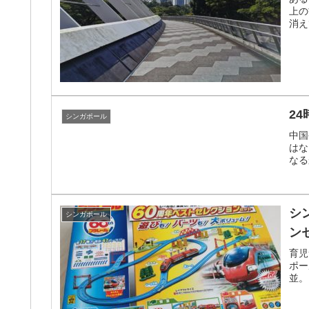
上の
消え
24
シンガポール
中国
はな
なる
シ
シンガポール
ン
育児
ポー
並。