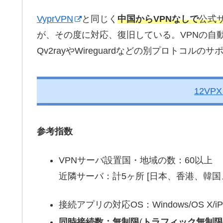
VyprVPN
と同じく
中国からVPNなしで
公式
が、その度に対応、復旧している。VPNの自
Qv2rayやWireguardなどの別プロトコル
12VP
参考指数
VPNサーバ設置国・地域の数：60以上
近隣サーバ：計5ヶ所 [日本、香港、韓国
接続アプリの対応OS：Windows/OS X/iPho
同時接続数：無制限
(
トラフィック無制限