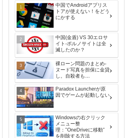
中国でAndroidアプリス
トアが使えない！をどう
にかする
中国(金盾) VS 30エロサ
イト-ポルノサイトは全
滅したのか？
裸ローン問題のまとめ-
ヌード写真を担保に金貸
し。自殺者も…
Paradox Launcherが原
因でゲームが起動しない
Windowsの右クリック
メニュー整
理："OneDriveに移動"
を削除する方法