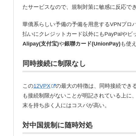
たサービスなので、規制対策に敏感に反応で
華僑系らしい予備の予備を用意するVPNプロ
払いにクレジットカード以外にもPayPalや
Alipay(
支付宝
)
や
銀聯カード(UnionPay)
も使
同時接続に制限なし
この
12VPX
の最大の特徴は、同時接続でき
も接続制限がないことが明記されている上に、
末を持ち歩く人にはコスパが高い。
対中国規制に随時対処