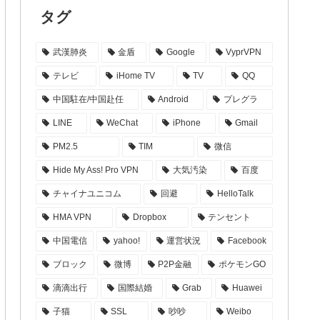
タグ
武漢肺炎
金盾
Google
VyprVPN
テレビ
iHome TV
TV
QQ
中国駐在/中国赴任
Android
プレグラ
LINE
WeChat
iPhone
Gmail
PM2.5
TIM
微信
Hide My Ass! Pro VPN
大気汚染
百度
チャイナユニコム
回避
HelloTalk
HMA VPN
Dropbox
テンセント
中国電信
yahoo!
運営状況
Facebook
ブロック
微博
P2P金融
ポケモンGO
滴滴出行
国際結婚
Grab
Huawei
子猫
SSL
吵吵
Weibo