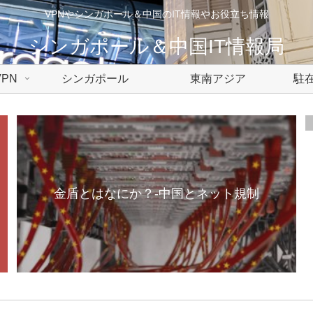
VPNやシンガポール＆中国のIT情報やお役立ち情報
シンガポール＆中国IT情報局
PN
シンガポール
東南アジア
駐在
金盾とはなにか？-中国とネット規制